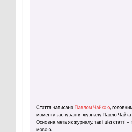
Стаття написана
Павлом Чайкою
, головни
моменту заснування журналу Павло Чайка пр
Основна мета як журналу, так і цієї статті 
мовою.