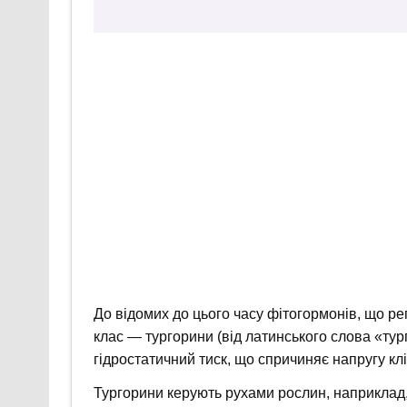
До відомих до цього часу фітогормонів, що р
клас — тургорини (від латинського слова «ту
гідростатичний тиск, що спричиняє напругу клі
Тургорини керують рухами рослин, наприклад, 