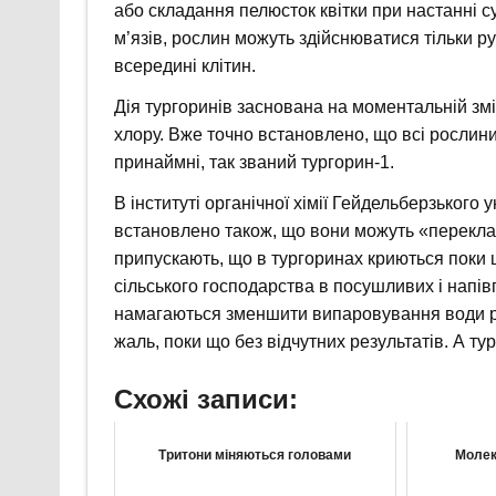
або складання пелюсток квітки при настанні су
м’язів, рослин можуть здійснюватися тільки р
всередині клітин.
Дія тургоринів заснована на моментальній змі
хлору. Вже точно встановлено, що всі рослини,
принаймні, так званий тургорин-1.
В інституті органічної хімії Гейдельберзького 
встановлено також, що вони можуть «переклад
припускають, що в тургоринах криються поки 
сільського господарства в посушливих і напів
намагаються зменшити випаровування води ро
жаль, поки що без відчутних результатів. А т
Схожі записи:
Тритони міняються головами
Молек