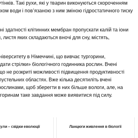
тінків. Такі рухи, які у тварин виконуються скороченням
ухом води і пов’язаною з ним зміною гідростатичного тиску
ні здатності клітинних мембран пропускати калій та іони
 листя яких складаються вночі для сну, містять,
університету в Німеччині, що вивчає тургорини,
ати стрілки» біологічного годинника рослин. Вчені
що не розкриті можливості підвищення продуктивності
пустельних областях. Вже кілька десятиліть вчені
слинами, щоб зберегти в них більше вологи, але, на
ургоринам таке завдання може виявитися під силу.
ули – свідки еволюції
Ланцюги живлення в біології