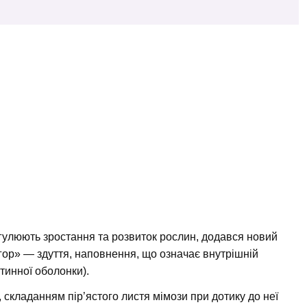
егулюють зростання та розвиток рослин, додався новий
ргор» — здуття, наповнення, що означає внутрішній
тинної оболонки).
складанням пір’ястого листя мімози при дотику до неї