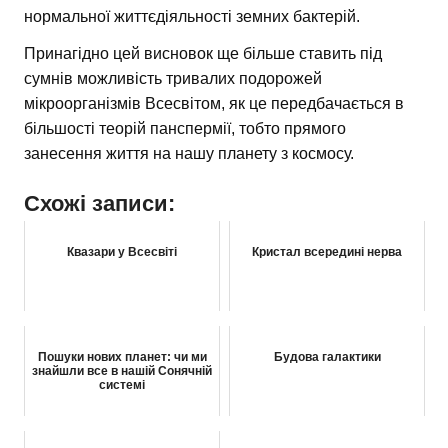
нормальної життєдіяльності земних бактерій.
Принагідно цей висновок ще більше ставить під
сумнів можливість тривалих подорожей
мікроорганізмів Всесвітом, як це передбачається в
більшості теорій панспермії, тобто прямого
занесення життя на нашу планету з космосу.
Схожі записи:
Квазари у Всесвіті
Кристал всередині нерва
Пошуки нових планет: чи ми
Будова галактики
знайшли все в нашій Сонячній
системі