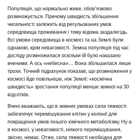
Популяція, що нормально живе, обов’язково
розмножується. Причому швидкість збільшення
чисельності залежить від регульованих умов
середовища проживання і тому відома заздалегідь.
Всі умови середовища в космосі та на Землі були
однакові, крім невагомості. Земна популяція під час
досліду розмножилася оскільки їй було наказано
вченими. А ось «небесна»… Вона збільшилася лише
трохи. Точний підрахунок показав, що розмноження у
космосі йде повільніше, ніж Землі: «космічна
швидкість» зростання популяції менше земної на 30
відсотків.
Вчені вважають, що в земних умовах сила тяжкості
забезпечує перемішування клітин у колонії для
покращення умов їхнього хімічного метаболізму. Ну а
в космосі, у невагомості, ніякого перемішування,
звісно, немає. Отже, сила тяжкості необхідна для