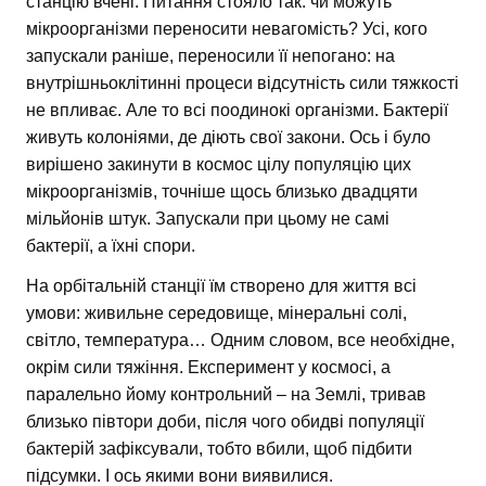
станцію вчені. Питання стояло так: чи можуть
мікроорганізми переносити невагомість? Усі, кого
запускали раніше, переносили її непогано: на
внутрішньоклітинні процеси відсутність сили тяжкості
не впливає. Але то всі поодинокі організми. Бактерії
живуть колоніями, де діють свої закони. Ось і було
вирішено закинути в космос цілу популяцію цих
мікроорганізмів, точніше щось близько двадцяти
мільйонів штук. Запускали при цьому не самі
бактерії, а їхні спори.
На орбітальній станції їм створено для життя всі
умови: живильне середовище, мінеральні солі,
світло, температура… Одним словом, все необхідне,
окрім сили тяжіння. Експеримент у космосі, а
паралельно йому контрольний – на Землі, тривав
близько півтори доби, після чого обидві популяції
бактерій зафіксували, тобто вбили, щоб підбити
підсумки. І ось якими вони виявилися.