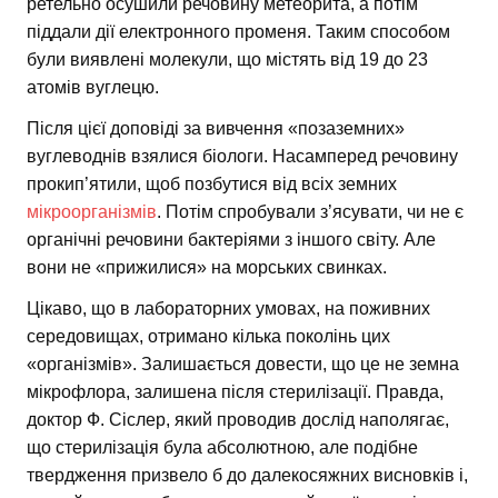
ретельно осушили речовину метеорита, а потім
піддали дії електронного променя. Таким способом
були виявлені молекули, що містять від 19 до 23
атомів вуглецю.
Після цієї доповіді за вивчення «позаземних»
вуглеводнів взялися біологи. Насамперед речовину
прокип’ятили, щоб позбутися від всіх земних
мікроорганізмів
. Потім спробували з’ясувати, чи не є
органічні речовини бактеріями з іншого світу. Але
вони не «прижилися» на морських свинках.
Цікаво, що в лабораторних умовах, на поживних
середовищах, отримано кілька поколінь цих
«організмів». Залишається довести, що це не земна
мікрофлора, залишена після стерилізації. Правда,
доктор Ф. Сіслер, який проводив дослід наполягає,
що стерилізація була абсолютною, але подібне
твердження призвело б до далекосяжних висновків і,