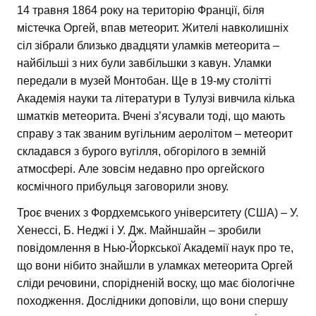
14 травня 1864 року на територію Франції, біля
містечка Оргей, впав метеорит. Жителі навколишніх
сіл зібрали близько двадцяти уламків метеорита –
найбільші з них були завбільшки з кавун. Уламки
передали в музей Монтобан. Ще в 19-му столітті
Академія науки та літератури в Тулузі вивчила кілька
шматків метеорита. Вчені з’ясували тоді, що мають
справу з так званим вугільним аеролітом – метеорит
складався з бурого вугілля, обгорілого в земній
атмосфері. Але зовсім недавно про оргейского
космічного прибульця заговорили знову.
Троє вчених з Фордхемського університету (США) – У.
Хенессі, Б. Неджі і У. Дж. Майншайн – зробили
повідомлення в Нью-Йоркської Академії наук про те,
що вони нібито знайшли в уламках метеорита Оргей
сліди речовини, спорідненій воску, що має біологічне
походження. Дослідники доповіли, що вони спершу