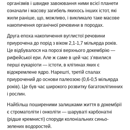
організмів і швидке завоювання ними всієї планети
означали і масову загибель якихось інших істот, які
жили раніше, що, можливо, і викликало таке масове
накопичення органічної речовини в породах.
Друга епоха накопичення вуглистої речовини
приурочена до порід з віком 2,1-1,7 мільярда років.
Це відбувалося на порозі верхнього докембрію —
рифейської ери. Але ж саме в цей час з’явилися
перші еукаріоти — істоти, в клітинах яких є
відокремлене ядро. Нарешті, третій спалах
приурочений до основи палеозою (0,6-0,5 мільярда
років). Це був час широкого розвитку багатоклітинних
і рослин.
Найбільш поширеними залишками життя в докембрії
є строматоліти і онколіти — шаруваті карбонатні
(рідше кремнисті) споруди колоніальних синьо-
зелених водоростей.