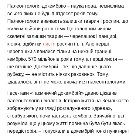
Палеонтологія докембрію – наука нова, немислима
всього яких-небудь п’ятдесят років тому.
Палеонтологи вивчають залишки тварин і рослин, що
жили мільйони років тому. Це головним чином
скелетні залишки тварин — черепашок і панцирі,
кістки, відбитки
листя
рослин і т. п. Але перші
черепашки з’явилися тільки на нижній границі
кембрію, 570 мільйонів років тому, а перші листя —
ще пізніше. Докембрій – те, що давніше цього
рубежу, — не містить ніяких раковинок. Тому,
здавалося, він і не може вивчатися палеонтологами.
І все-таки «таємничий докембрій» давно цікавив
палеонтологів і біологів. Історію життя на Землі часто
зображують у вигляді розгалуженого «древа»,
стовбур якого починається з кембрію. Звичайно, всі
розуміли, що у цьому житті повинна була бути якась
передісторія, – і опускали в докембрій тонкі пунктирні