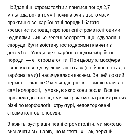
Найдавніші строматоліти з’явилися понад 2,7
мільярда років тому. І починаючи з цього часу,
практично всі карбонатні породи і багато
кременистих товщ переповнені строматолітовими
будівлями. Синьо-зелені водорості, що будували ці
споруди, були воістину господарями планети в
докембрії. Усюди, де є карбонатні докембрійські
породи, — є і строматоліти. При цьому атмосфера
звільнялася від вуглекислого газу (він йшов в осад з
карбонатами) і насичувалася киснем. За цей довгий
термін — більше 2 мільярдів років — змінювалися і
самі водорості, і умови, в яких вони росли. Все це
призвело до того, що ми зустрічаємо на різних рівнях
різні по морфології і структурі, неповторювані
строматолітові споруди.
Значить, зустрівши певні строматоліти, ми можемо
визначити вік шарів, що містять їх. Так, верхній