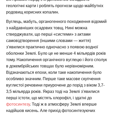
геологічні карти і роблять прогнози щодо майбутніх
родовищ корисних копалин.
Вуглець, мабуть, органогенного походження відомий
з найдавніших осадових товщ. Нині можна
стверджувати, що перші «системи» з актами
самовідтворення (іншими словами — життя)
з’явилися практично одночасно з появою водної
оболонки Землі. Було це не менше 4 мільярдів років
тому. Накопичення органічного вуглецю і його сполук
в докембрійських товщах було нерівномірним.
Відзначаються епохи, коли таке накопичення було
особливо значним. Перше таке масове скупчення
вуглистої речовини приурочене до порід з віком 3,7-
3,5 мільярда років. Якраз тоді на Землі з’явилися
перші істоти, що містять хлорофіл, і здатні до
фотосинтезу
. Тоді ж в атмосферу Землі вперше
надійшов кисень. Але прихід фотосинтезуючих