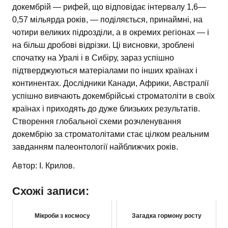
докембрій — рифей, що відповідає інтервалу 1,6—
0,57 мільярда років, — поділяється, принаймні, на
чотири великих підрозділи, а в окремих регіонах — і
на більш дробові відрізки. Ці висновки, зроблені
спочатку на Уралі і в Сибіру, зараз успішно
підтверджуються матеріалами по інших країнах і
континентах. Дослідники Канади, Африки, Австралії
успішно вивчають докембрійські строматоліти в своїх
країнах і приходять до дуже близьких результатів.
Створення глобальної схеми розчленування
докембрію за строматолітами стає цілком реальним
завданням палеонтології найближчих років.
Автор: І. Крилов.
Схожі записи:
Мікроби з космосу
Загадка гормону росту