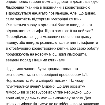
опромінених тварин можна відновити досить швидко.
Лімфоїдна тканина в порівнянні з кровотворною
відроджується набагато повільніше. Але, що дивно,
сама здатність відторгати чужорідні клітини
з’являється знову в організмі багато швидше, ніж
відновлюється лімфа. Що ж замінює її на цей час?
Передбачається два можливих пояснення цьому
явищу: або швидко розвиваються активні лімфоцити
зі стовбурових кровотворних клітин, або свою роботу
продовжують на новому місці зрілі лімфоцити,
введені поряд з іншими клітинами.
Ці дві можливості були проаналізовані та
експериментально перевірені професором І.Л.
Чертковим та його співробітниками. На чому
ґрунтувалися вчені? Відомо, що для розвитку
лімфоцитів зі стовбурових клітин необхідно, щоб
вони «відвідали» тимус — вилочкову залозу. Для
зрілих лімфоцитів тимус не потрібен – вони однаково