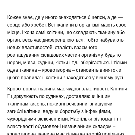
Кожен знає, де у нього знаходяться біцепси, а де —
серце або хребет. Всі тканини в організмі мають своє
місце. І хоча самі клітини, що складають тканину або
орган, весь час диференціюються, тобто набувають
нових властивостей, сталість взаємного
розташування складових частин організму, будь то
нерви, м’язи, судини, кістки і т.д., зберігається. І тільки
одна тканина – кровотворна – становить виняток з
цього правила: її клітини знаходяться у вічному русі.
Кровотворна тканина має чудові властивості. Клітини
її циркулюють по судинах, доставляючи іншим
тканинам кисень, поживні речовини, знищуючи
загиблі клітини, ведучи боротьбу з інфекціями,
чужорідними включеннями. Настільки різноманітні
властивості обумовлені незвичайним складом –
кровотворна тканина має кілька категорій подільних