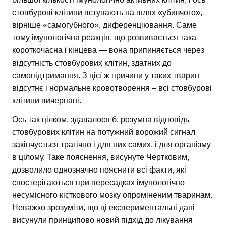
стовбурові клітини вступають на шлях «убивчого»,
вірніше «самогубного», диференціювання. Саме
тому імунологічна реакція, що розвивається така
короткочасна і кінцева — вона припиняється через
відсутність стовбурових клітин, здатних до
самопідтримання. З цієї ж причини у таких тварин
відсутнє і нормальне кровотворення – всі стовбурові
клітини вичерпані.
Ось так цілком, здавалося б, розумна відповідь
стовбурових клітин на потужний ворожий сигнал
закінчується трагічно і для них самих, і для організму
в цілому. Таке пояснення, висунуте Чертковим,
дозволило однозначно пояснити всі факти, які
спостерігаються при пересадках імунологічно
несумісного кісткового мозку опроміненим тваринам.
Неважко зрозуміти, що ці експериментальні дані
висунули принципово новий підхід до лікування