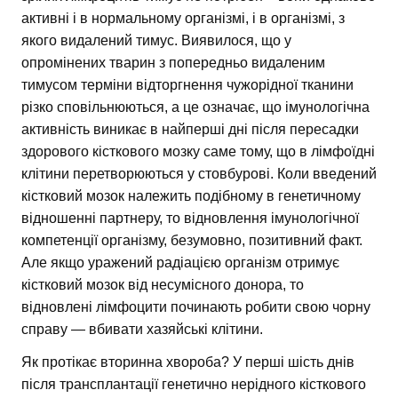
активні і в нормальному організмі, і в організмі, з
якого видалений тимус. Виявилося, що у
опромінених тварин з попередньо видаленим
тимусом терміни відторгнення чужорідної тканини
різко сповільнюються, а це означає, що імунологічна
активність виникає в найперші дні після пересадки
здорового кісткового мозку саме тому, що в лімфоїдні
клітини перетворюються у стовбурові. Коли введений
кістковий мозок належить подібному в генетичному
відношенні партнеру, то відновлення імунологічної
компетенції організму, безумовно, позитивний факт.
Але якщо уражений радіацією організм отримує
кістковий мозок від несумісного донора, то
відновлені лімфоцити починають робити свою чорну
справу — вбивати хазяйські клітини.
Як протікає вторинна хвороба? У перші шість днів
після трансплантації генетично нерідного кісткового