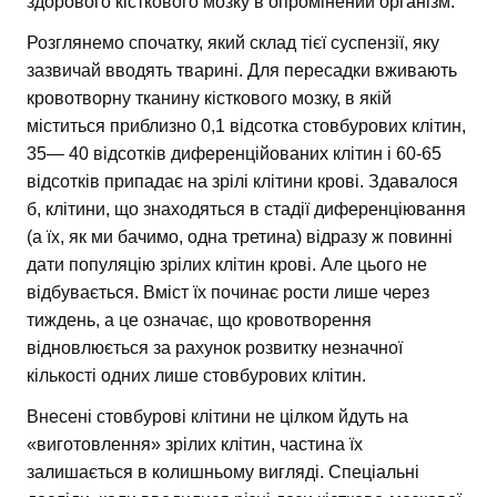
здорового кісткового мозку в опромінений організм.
Розглянемо спочатку, який склад тієї суспензії, яку
зазвичай вводять тварині. Для пересадки вживають
кровотворну тканину кісткового мозку, в якій
міститься приблизно 0,1 відсотка стовбурових клітин,
35— 40 відсотків диференційованих клітин і 60-65
відсотків припадає на зрілі клітини крові. Здавалося
б, клітини, що знаходяться в стадії диференціювання
(а їх, як ми бачимо, одна третина) відразу ж повинні
дати популяцію зрілих клітин крові. Але цього не
відбувається. Вміст їх починає рости лише через
тиждень, а це означає, що кровотворення
відновлюється за рахунок розвитку незначної
кількості одних лише стовбурових клітин.
Внесені стовбурові клітини не цілком йдуть на
«виготовлення» зрілих клітин, частина їх
залишається в колишньому вигляді. Спеціальні