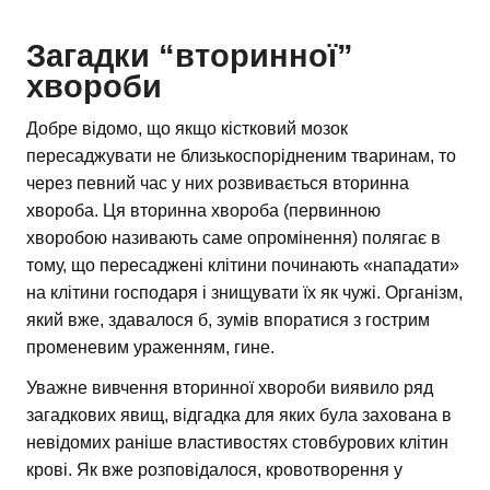
Загадки “вторинної”
хвороби
Добре відомо, що якщо кістковий мозок
пересаджувати не близькоспорідненим тваринам, то
через певний час у них розвивається вторинна
хвороба. Ця вторинна хвороба (первинною
хворобою називають саме опромінення) полягає в
тому, що пересаджені клітини починають «нападати»
на клітини господаря і знищувати їх як чужі. Організм,
який вже, здавалося б, зумів впоратися з гострим
променевим ураженням, гине.
Уважне вивчення вторинної хвороби виявило ряд
загадкових явищ, відгадка для яких була захована в
невідомих раніше властивостях стовбурових клітин
крові. Як вже розповідалося, кровотворення у