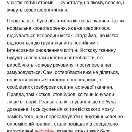
участю клітин строми — субстрату, на якому, власне, і
живуть кровотворні клітини.
Перш за все, була обстежена кісткова тканина, так як
нормальне кровотворення, як вже говорилося,
відбувається всередині кісток. Згадаймо, що кістка
відноситься до групи тканин з постійним і
інтенсивним оновленням клітин. Кісткову тканину
будують спеціальні клітини-остеобласти, які
виробляють кісткову речовину і поступово в неї
замуровуються. Самі остеобласти вже не діляться,
вони утворюються з клітин-попередників, з
особливих стовбурових клітин кісткової тканини.
Правда, такі кісткові стовбурові клітини існували
лише в теорії. Реальність їх існування ще не була
доведена. І ось суспензія клітин кісткового мозку
замість того, щоб пересаджувати її внутрішньовенно
опроміненій тварині, стали поміщати в спеціально
виготовлені
дифузійні
камери, стінки яких були