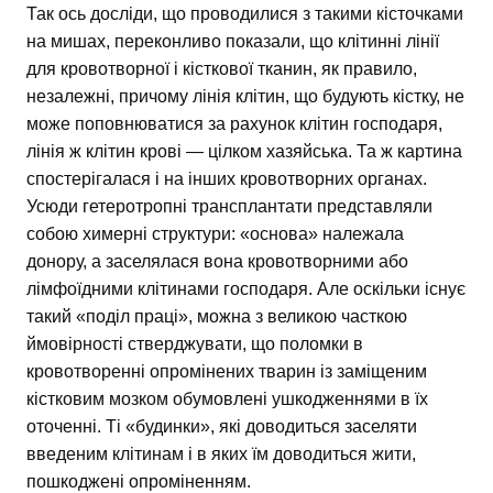
Так ось досліди, що проводилися з такими кісточками
на мишах, переконливо показали, що клітинні лінії
для кровотворної і кісткової тканин, як правило,
незалежні, причому лінія клітин, що будують кістку, не
може поповнюватися за рахунок клітин господаря,
лінія ж клітин крові — цілком хазяйська. Та ж картина
спостерігалася і на інших кровотворних органах.
Усюди гетеротропні трансплантати представляли
собою химерні структури: «основа» належала
донору, а заселялася вона кровотворними або
лімфоїдними клітинами господаря. Але оскільки існує
такий «поділ праці», можна з великою часткою
ймовірності стверджувати, що поломки в
кровотворенні опромінених тварин із заміщеним
кістковим мозком обумовлені ушкодженнями в їх
оточенні. Ті «будинки», які доводиться заселяти
введеним клітинам і в яких їм доводиться жити,
пошкоджені опроміненням.