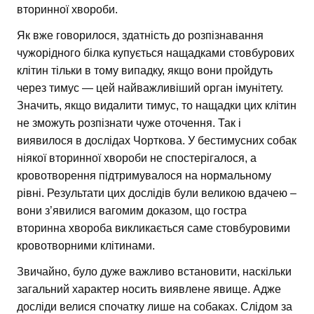
вторинної хвороби.
Як вже говорилося, здатність до розпізнавання
чужорідного білка купується нащадками стовбурових
клітин тільки в тому випадку, якщо вони пройдуть
через тимус — цей найважливіший орган імунітету.
Значить, якщо видалити тимус, то нащадки цих клітин
не зможуть розпізнати чуже оточення. Так і
виявилося в дослідах Чорткова. У бестимусних собак
ніякої вторинної хвороби не спостерігалося, а
кровотворення підтримувалося на нормальному
рівні. Результати цих дослідів були великою вдачею –
вони з’явилися вагомим доказом, що гостра
вторинна хвороба викликається саме стовбуровими
кровотворними клітинами.
Звичайно, було дуже важливо встановити, наскільки
загальний характер носить виявлене явище. Адже
досліди велися спочатку лише на собаках. Слідом за