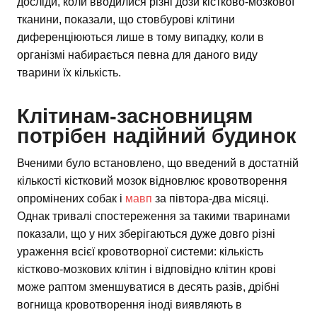
досліди, коли вводилися різні дози кістково-мозкової
тканини, показали, що стовбурові клітини
диференціюються лише в тому випадку, коли в
організмі набирається певна для даного виду
тварини їх кількість.
Клітинам-засновницям
потрібен надійний будинок
Вченими було встановлено, що введений в достатній
кількості кістковий мозок відновлює кровотворення
опромінених собак і
мавп
за півтора-два місяці.
Однак тривалі спостереження за такими тваринами
показали, що у них зберігаються дуже довго різні
ураження всієї кровотворної системи: кількість
кістково-мозкових клітин і відповідно клітин крові
може раптом зменшуватися в десять разів, дрібні
вогнища кровотворення іноді виявляють в