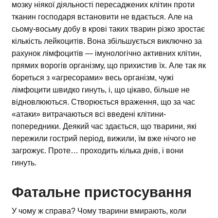
мозку ніякої діяльності пересаджених клітин проти
тканин господаря встановити не вдається. Але на
сьому-восьму добу в крові таких тварин різко зростає
кількість лейкоцитів. Вона збільшується виключно за
рахунок лімфоцитів — імунологічно активних клітин,
прямих ворогів організму, що прихистив їх. Але так як
бореться з «агресорами» весь організм, чужі
лімфоцити швидко гинуть, і, що цікаво, більше не
відновлюються. Створюється враження, що за час
«атаки» витрачаються всі введені клітини-
попередники. Деякий час здається, що тварини, які
пережили гострий період, вижили, їм вже нічого не
загрожує. Проте… проходить кілька днів, і вони
гинуть.
Фатальне пристосування
У чому ж справа? Чому тварини вмирають, коли