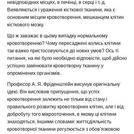
невідповідних місцях, в печінці, в серці і т. д.
Виявляються і ураження кісткової тканини, яка є
основним місцем кровотворення, мешканцем клітин
кісткового мозку.
Що ж заважає в цьому випадку нормальному
кровотворенню? Чому пересаджені колись клітини
так важко пристосовуються до нових умов? Ось ті
питання, на які було необхідно відповісти, щоб дійсно
успішно замінювати кровотворну тканину у
опромінених організмів.
Професор А. Я. Фріденштейн висунув оригінальну
ідею. Він висловив припущення, що успіх
кровотворення залежить не тільки від стану і
правильного розвитку кровотворних клітин, але і від
добробуту того мікрооточення, в якому ці клітини
знаходяться. Іншими словами: життєдіяльність
кровотворної тканини регулюється з обов’язковою