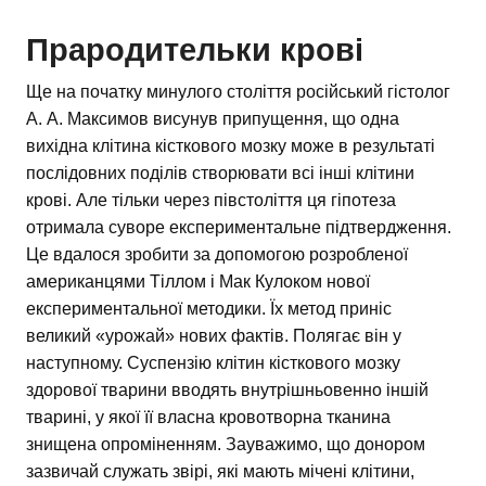
Прародительки крові
Ще на початку минулого століття російський гістолог
А. А. Максимов висунув припущення, що одна
вихідна клітина кісткового мозку може в результаті
послідовних поділів створювати всі інші клітини
крові. Але тільки через півстоліття ця гіпотеза
отримала суворе експериментальне підтвердження.
Це вдалося зробити за допомогою розробленої
американцями Тіллом і Мак Кулоком нової
експериментальної методики. Їх метод приніс
великий «урожай» нових фактів. Полягає він у
наступному. Суспензію клітин кісткового мозку
здорової тварини вводять внутрішньовенно іншій
тварині, у якої її власна кровотворна тканина
знищена опроміненням. Зауважимо, що донором
зазвичай служать звірі, які мають мічені клітини,