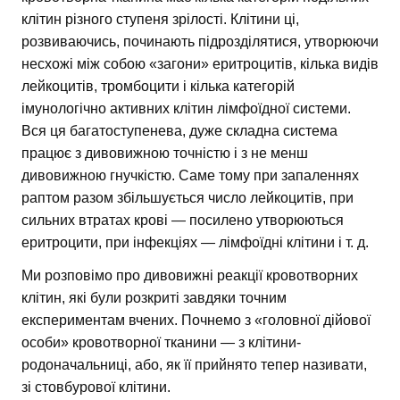
клітин різного ступеня зрілості. Клітини ці,
розвиваючись, починають підрозділятися, утворюючи
несхожі між собою «загони» еритроцитів, кілька видів
лейкоцитів, тромбоцити і кілька категорій
імунологічно активних клітин лімфоїдної системи.
Вся ця багатоступенева, дуже складна система
працює з дивовижною точністю і з не менш
дивовижною гнучкістю. Саме тому при запаленнях
раптом разом збільшується число лейкоцитів, при
сильних втратах крові — посилено утворюються
еритроцити, при інфекціях — лімфоїдні клітини і т. д.
Ми розповімо про дивовижні реакції кровотворних
клітин, які були розкриті завдяки точним
експериментам вчених. Почнемо з «головної дійової
особи» кровотворної тканини — з клітини-
родоначальниці, або, як її прийнято тепер називати,
зі стовбурової клітини.