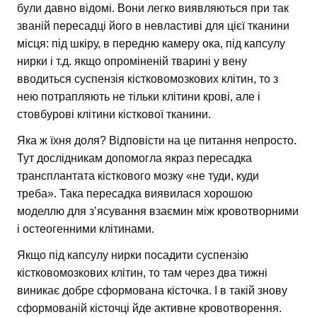
були давно відомі. Вони легко виявляються при так
званій пересадці його в невластиві для цієї тканини
місця: під шкіру, в передню камеру ока, під капсулу
нирки і т.д. якщо опроміненій тварині у вену
вводиться суспензія кістковомозкових клітин, то з
нею потрапляють не тільки клітини крові, але і
стовбурові клітини кісткової тканини.
Яка ж їхня доля? Відповісти на це питання непросто.
Тут дослідникам допомогла якраз пересадка
трансплантата кісткового мозку «не туди, куди
треба». Така пересадка виявилася хорошою
моделлю для з’ясування взаємин між кровотворними
і остеогенними клітинами.
Якщо під капсулу нирки посадити суспензію
кістковомозкових клітин, то там через два тижні
виникає добре сформована кісточка. І в такій знову
сформованій кісточці йде активне кровотворення.