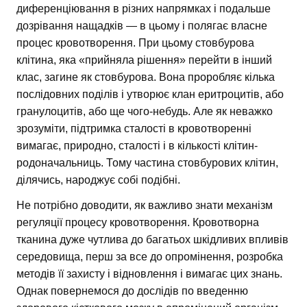
диференціювання в різних напрямках і подальше
дозрівання нащадків — в цьому і полягає власне
процес кровотворення. При цьому стовбурова
клітина, яка «прийняла рішення» перейти в інший
клас, загине як стовбурова. Вона проробляє кілька
послідовних поділів і утворює клан еритроцитів, або
гранулоцитів, або ще чого-небудь. Але як неважко
зрозуміти, підтримка сталості в кровотворенні
вимагає, природно, сталості і в кількості клітин-
родоначальниць. Тому частина стовбурових клітин,
ділячись, народжує собі подібні.
Не потрібно доводити, як важливо знати механізм
регуляції процесу кровотворення. Кровотворна
тканина дуже чутлива до багатьох шкідливих впливів
середовища, перш за все до опромінення, розробка
методів її захисту і відновлення і вимагає цих знань.
Однак повернемося до дослідів по введенню