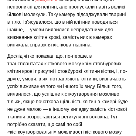
непроникні для клітин, але пропускали навіть великі
білкові молекули. Таку камеру підсаджували тварині
в тіло. І з’ясувалося, що в ній клітини поводяться
інакше,— умови виявилися непридатними для
виживання клітин крові, замість них в камерах
виникала справжня кісткова тканина.
Дослід чітко показав, що, по-перше, в
трансплантатах кісткового мозку крім стовбурових
клітин крові присутні і стовбурові клітини кістки, і, по-
друге, умови, в які потрапляють клітини, визначають
успіх виживання того чи іншого їх виду. Більш того,
виявилося, що успішне кісткоутворення можливо
тільки, якщо початкова щільність клітин в камері буде
не дуже малою — в іншому випадку замість кісткової
тканини розростаються ретикулярні волокна. Тут
потрібно сказати, що самі по собі
«кісткоутворювальні» можливості кісткового мозку