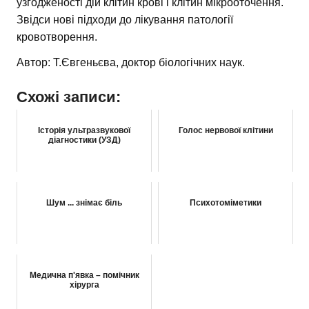
узгодженості дій клітин крові і клітин мікрооточення.
Звідси нові підходи до лікування патології
кровотворення.
Автор: Т.Євгеньєва, доктор біологічних наук.
Схожі записи:
Історія ультразвукової
Голос нервової клітини
діагностики (УЗД)
Шум ... знімає біль
Психотоміметики
Медична п'явка – помічник
хірурга