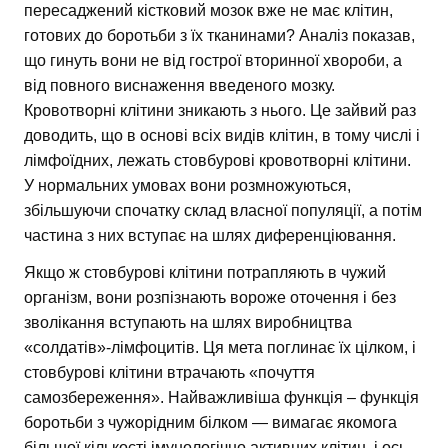
пересаджений кістковий мозок вже не має клітин,
готових до боротьби з їх тканинами? Аналіз показав,
що гинуть вони не від гострої вторинної хвороби, а
від повного виснаження введеного мозку.
Кровотворні клітини зникають з нього. Це зайвий раз
доводить, що в основі всіх видів клітин, в тому числі і
лімфоїдних, лежать стовбурові кровотворні клітини.
У нормальних умовах вони розмножуються,
збільшуючи спочатку склад власної популяції, а потім
частина з них вступає на шлях диференціювання.
Якщо ж стовбурові клітини потрапляють в чужий
організм, вони розпізнають вороже оточення і без
зволікання вступають на шлях виробництва
«солдатів»-лімфоцитів. Ця мета поглинає їх цілком, і
стовбурові клітини втрачають «почуття
самозбереження». Найважливіша функція – функція
боротьби з чужорідним білком — вимагає якомога
більшої кількості імунологічно активних клітин, і ось