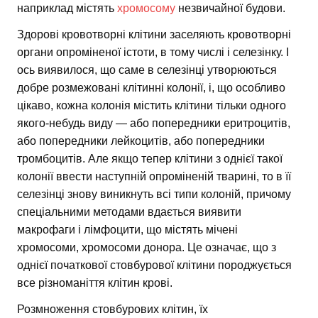
наприклад містять
хромосому
незвичайної будови.
Здорові кровотворні клітини заселяють кровотворні
органи опроміненої істоти, в тому числі і селезінку. І
ось виявилося, що саме в селезінці утворюються
добре розмежовані клітинні колонії, і, що особливо
цікаво, кожна колонія містить клітини тільки одного
якого-небудь виду — або попередники еритроцитів,
або попередники лейкоцитів, або попередники
тромбоцитів. Але якщо тепер клітини з однієї такої
колонії ввести наступній опроміненій тварині, то в її
селезінці знову виникнуть всі типи колоній, причому
спеціальними методами вдається виявити
макрофаги і лімфоцити, що містять мічені
хромосоми, хромосоми донора. Це означає, що з
однієї початкової стовбурової клітини породжується
все різноманіття клітин крові.
Розмноження стовбурових клітин, їх