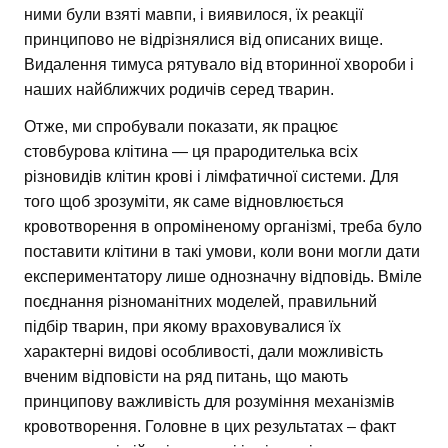
ними були взяті мавпи, і виявилося, їх реакції
принципово не відрізнялися від описаних вище.
Видалення тимуса рятувало від вторинної хвороби і
наших найближчих родичів серед тварин.
Отже, ми спробували показати, як працює
стовбурова клітина — ця прародителька всіх
різновидів клітин крові і лімфатичної системи. Для
того щоб зрозуміти, як саме відновлюється
кровотворення в опроміненому організмі, треба було
поставити клітини в такі умови, коли вони могли дати
експериментатору лише однозначну відповідь. Вміле
поєднання різноманітних моделей, правильний
підбір тварин, при якому враховувалися їх
характерні видові особливості, дали можливість
вченим відповісти на ряд питань, що мають
принципову важливість для розуміння механізмів
кровотворення. Головне в цих результатах – факт