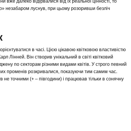
ціни вже далеко відірвалися від їх реальної цінності, то
р» незабаром луснув, при цьому розоривши безліч
к
 орієнтуватися в часі. Цією цікавою квітковою властивістю
рл Лінней. Він створив унікальний в світі квітковий
джену по секторам різними видами квітів. У строго певний
чних променів розкривалися, показуючи тим самим час.
ув не точними (+ – півгодини) і працював тільки в сонячну