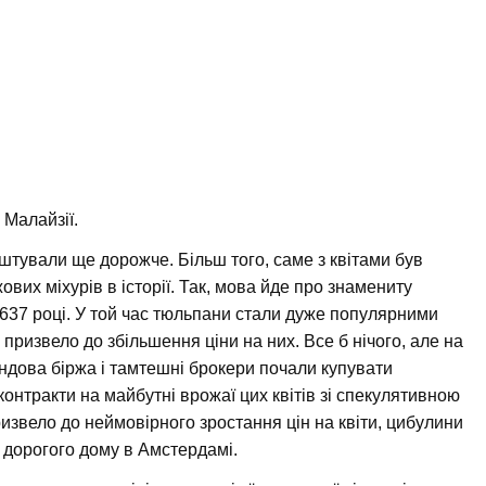
 Малайзії.
коштували ще дорожче. Більш того, саме з квітами був
вих міхурів в історії. Так, мова йде про знамениту
637 році. У той час тюльпани стали дуже популярними
призвело до збільшення ціни на них. Все б нічого, але на
ндова біржа і тамтешні брокери почали купувати
 контракти на майбутні врожаї цих квітів зі спекулятивною
извело до неймовірного зростання цін на квіти, цибулини
 дорогого дому в Амстердамі.