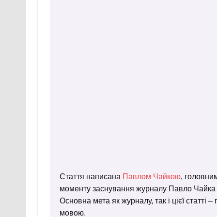
Стаття написана
Павлом Чайкою
, головни
моменту заснування журналу Павло Чайка пр
Основна мета як журналу, так і цієї статті 
мовою.