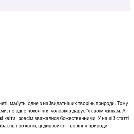
неті, мабуть, одне з найвидатніших творінь природи. Тому
и, не одне покоління чоловіків дарує їх своїм жінкам. А
кі квіти і зовсім вважалися божественними. У нашій статті
фактів про квіти, ці дивовижні творіння природи.