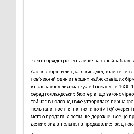
Золоті орхідеї ростуть лише на горі Кінабалу в
Але в історії були цікаві випадки, коли квіти 
пов’язаний один з перших найяскравіших біржо
«тюльпанову лихоманку» в Голландії в 1636-1
серед голландських бюргерів, що закономірно 
той час в Голландії вже утворилася перша фо
тюльпани, насіння на них, а потім і ф’ючерсні
метою продати їх потім ще дорожче. Все це пр
деяких видів тюльпанів продавалися за ціною