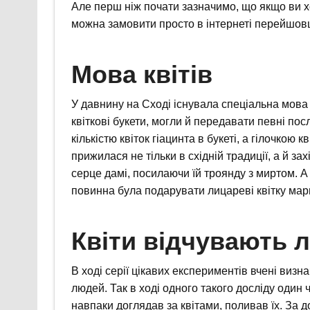
Але перш ніж почати зазначимо, що якщо ви 
можна замовити просто в інтернеті перейшов
Мова квітів
У давнину на Сході існувала спеціальна мова к
квіткові букети, могли й передавати певні по
кількістю квіток гіацинта в букеті, а гілочкою к
прижилася не тільки в східній традиції, а й за
серце дамі, посилаючи їй троянду з миртом. А 
повинна була подарувати лицареві квітку мар
Квіти відчувають 
В ході серії цікавих експериментів вчені визн
людей. Так в ході одного такого досліду один 
навпаки доглядав за квітами, поливав їх. За 