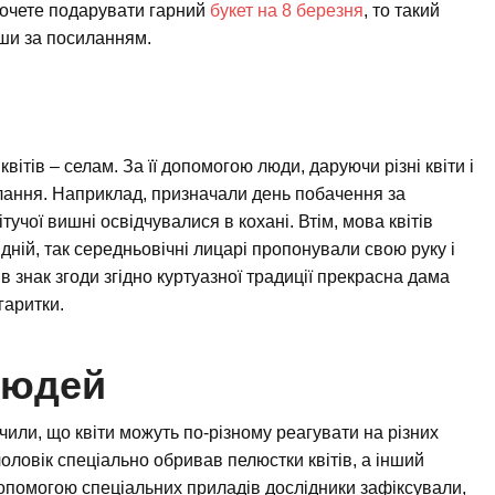
хочете подарувати гарний
букет на 8 березня
, то такий
ши за посиланням.
вітів – селам. За її допомогою люди, даруючи різні квіти і
слання. Наприклад, призначали день побачення за
вітучої вишні освідчувалися в кохані. Втім, мова квітів
хідній, так середньовічні лицарі пропонували свою руку і
в знак згоди згідно куртуазної традиції прекрасна дама
гаритки.
людей
ачили, що квіти можуть по-різному реагувати на різних
чоловік спеціально обривав пелюстки квітів, а інший
допомогою спеціальних приладів дослідники зафіксували,