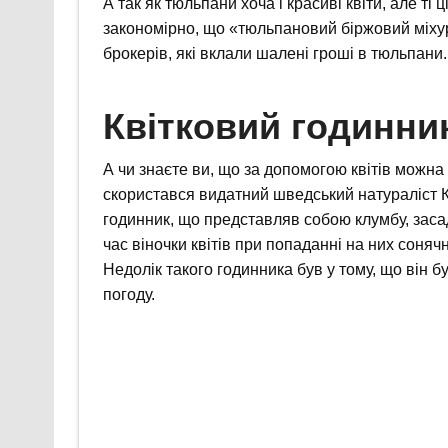
А так як тюльпани хоча і красиві квіти, але ті 
закономірно, що «тюльпановий біржовий міху
брокерів, які вклали шалені гроші в тюльпани.
Квітковий годинни
А чи знаєте ви, що за допомогою квітів можна
скористався видатний шведський натураліст Ка
годинник, що представляв собою клумбу, заса
час віночки квітів при попаданні на них соня
Недолік такого годинника був у тому, що він б
погоду.