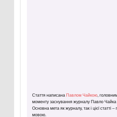
Стаття написана
Павлом Чайкою
, головни
моменту заснування журналу Павло Чайка пр
Основна мета як журналу, так і цієї статті 
мовою.