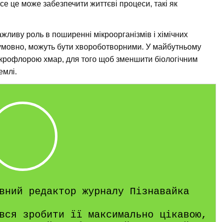
все це може забезпечити життєві процеси, такі як
ливу роль в поширенні мікроорганізмів і хімічних
езумовно, можуть бути хвороботворними. У майбутньому
крофлорою хмар, для того щоб зменшити біологічним
емлі.
вний редактор журналу Пізнавайка
вся зробити її максимально цікавою,