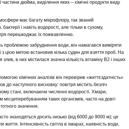
ї частини дюйма, виділення яких – хімічні продукти виду
тмосфери має багату мікрофлору, так званий
бактерії і навіть водорості, але тільки в сухому,
ітря перешкоджає їх пожвавленню.
сь проблемою забруднення води, він намагався виміряти
 з цією метою встановив кілька судин для взяття проб. На
 злив, в них містилася значна кількість вітаміну В2 і інших
.
омогою хімічних аналізів він перевірив «життєздатність»
в до наступного висновку: повітря містить безліч
вному стані, включаючи численні водорості. Хмари,
м місцеперебуванням таких організмів, часто на довгі
стотного значення.
сто знаходяться досить низько (від 6000 до 9000 м); це
 життя. Інтенсивність світла в хмарах, наявність води,