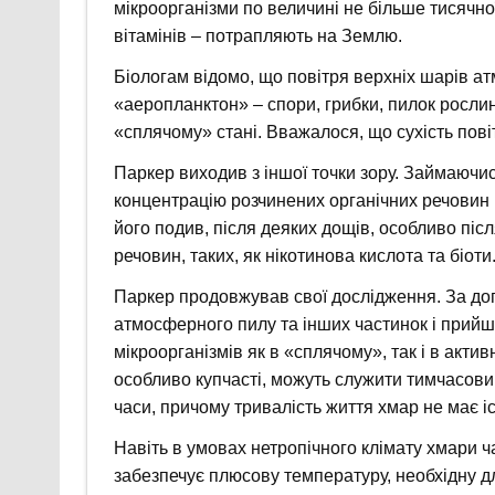
мікроорганізми по величині не більше тисячно
вітамінів – потрапляють на Землю.
Біологам відомо, що повітря верхніх шарів а
«аеропланктон» – спори, грибки, пилок рослин, 
«сплячому» стані. Вважалося, що сухість пов
Паркер виходив з іншої точки зору. Займаючи
концентрацію розчинених органічних речовин і
його подив, після деяких дощів, особливо після
речовин, таких, як нікотинова кислота та біоти
Паркер продовжував свої дослідження. За доп
атмосферного пилу та інших частинок і прийшо
мікроорганізмів як в «сплячому», так і в акти
особливо купчасті, можуть служити тимчасови
часи, причому тривалість життя хмар не має і
Навіть в умовах нетропічного клімату хмари ча
забезпечує плюсову температуру, необхідну для