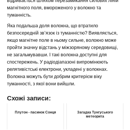
відривається шляхом перезамикання силових ліній
магнітного поля, вмороженого у волокно та
туманність.
Яка подальша доля волокна, що втратило
безпосередній зв’язок із туманністю? Виявляється,
якщо магнітне поле в ньому сильне, волокно може
пройти значну відстань у міжзоряному середовищі,
не загальмувавши. І такі волокна доступні для
спостережень. У радіодіапазоні випромінюють
релятивістські електрони, укладені у волокнах.
Волокна можуть бути добрим критерієм віку
туманності, з якої вони вийшли.
Схожі записи:
Плутон - пасинок Сонця
Загадка Тунгуського
метеорита