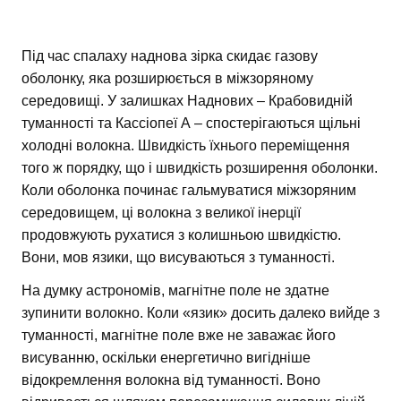
Під час спалаху наднова зірка скидає газову
оболонку, яка розширюється в міжзоряному
середовищі. У залишках Наднових – Крабовидній
туманності та Кассіопеї А – спостерігаються щільні
холодні волокна. Швидкість їхнього переміщення
того ж порядку, що і швидкість розширення оболонки.
Коли оболонка починає гальмуватися міжзоряним
середовищем, ці волокна з великої інерції
продовжують рухатися з колишньою швидкістю.
Вони, мов язики, що висуваються з туманності.
На думку астрономів, магнітне поле не здатне
зупинити волокно. Коли «язик» досить далеко вийде з
туманності, магнітне поле вже не заважає його
висуванню, оскільки енергетично вигідніше
відокремлення волокна від туманності. Воно