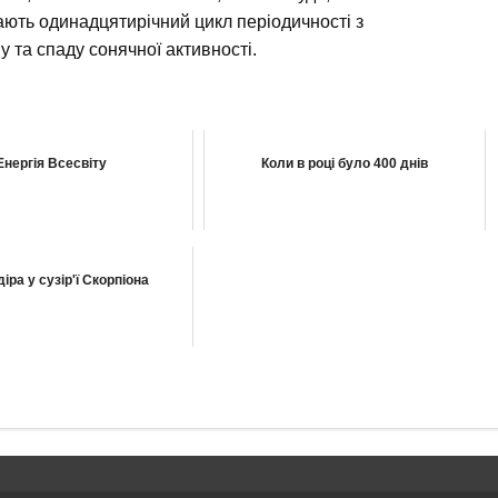
ають одинадцятирічний цикл періодичності з
та спаду сонячної активності.
Енергія Всесвіту
Коли в році було 400 днів
іра у сузір'ї Скорпіона