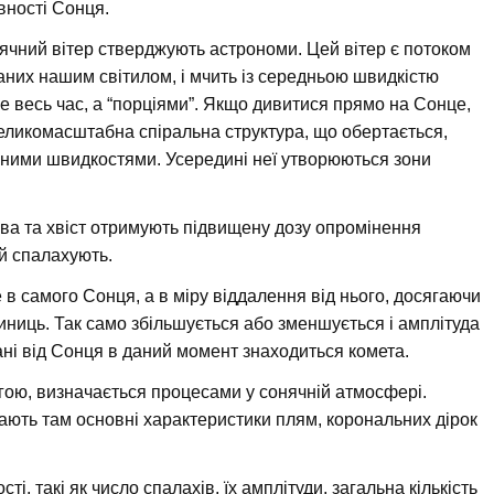
вності Сонця.
ячний вітер стверджують астрономи. Цей вітер є потоком
аних нашим світилом, і мчить із середньою швидкістю
не весь час, а “порціями”. Якщо дивитися прямо на Сонце,
еликомасштабна спіральна структура, що обертається,
ізними швидкостями. Усередині неї утворюються зони
ова та хвіст отримують підвищену дозу опромінення
 й спалахують.
в самого Сонця, а в міру віддалення від нього, досягаючи
иниць. Так само збільшується або зменшується і амплітуда
тані від Сонця в даний момент знаходиться комета.
ргою, визначається процесами у сонячній атмосфері.
ають там основні характеристики плям, корональних дірок
і, такі як число спалахів, їх амплітуди, загальна кількість