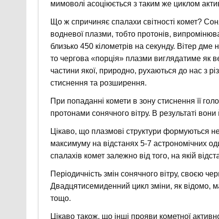
мимоволі асоціюється з таким же циклом акти
Що ж спричиняє спалахи світності комет? Сон
водневої плазми, тобто протонів, випромінюв
близько 450 кілометрів на секунду. Вітер дме 
то чергова «порція» плазми виглядатиме як в
частини якої, природно, рухаються до нас з р
стиснення та розширення.
При попаданні комети в зону стиснення її гол
протонами сонячного вітру. В результаті вони
Цікаво, що плазмові структури формуються не 
максимуму на відстанях 5-7 астрономічних од
спалахів комет залежно від того, на якій відс
Періодичність змін сонячного вітру, своєю че
Двадцятисемиденний цикл зміни, як відомо, м
тощо.
Цікаво також, що інші прояви кометної активност