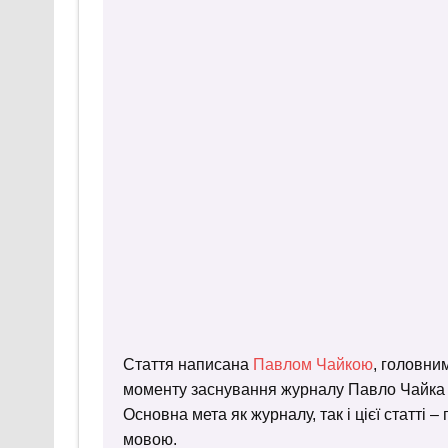
Стаття написана
Павлом Чайкою
, головни
моменту заснування журналу Павло Чайка пр
Основна мета як журналу, так і цієї статті 
мовою.