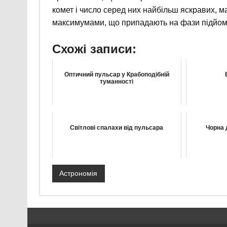
комет і число серед них найбільш яскравих, м
максимумами, що припадають на фази підйому 
Схожі записи:
Оптичний пульсар у Крабоподібній
туманності
Світлові спалахи від пульсара
Чорна д
Астрономія