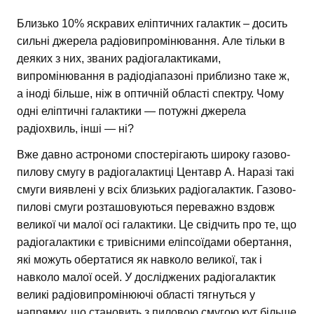
Близько 10% яскравих еліптичних галактик – досить
сильні джерела радіовипромінювання. Але тільки в
деяких з них, званих радіогалактиками,
випромінювання в радіодіапазоні приблизно таке ж,
а іноді більше, ніж в оптичній області спектру. Чому
одні еліптичні галактики — потужні джерела
радіохвиль, інші — ні?
Вже давно астрономи спостерігають широку газово-
пилову смугу в радіогалактиці Центавр А. Наразі такі
смуги виявлені у всіх близьких радіогалактик. Газово-
пилові смуги розташовуються переважно вздовж
великої чи малої осі галактики. Це свідчить про те, що
радіогалактики є тривісними еліпсоїдами обертання,
які можуть обертатися як навколо великої, так і
навколо малої осей. У досліджених радіогалактик
великі радіовипромінюючі області тягнуться у
напрямку, що становить з пиловою смугою кут більше