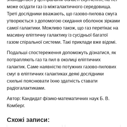
може осідати газ із міжгалактичного середовища.
Треті дослідники вважають, що газово-пилова смуга
утворюється з допомогою скидання оболонок зірками
самої галактики. Можливо також, що газ перетікає на
масивну еліптичну галактику із сусідньої багатої
газом спіральної системи. Такі приклади вже відомі.
Подальші спостереження допоможуть дізнатися, як
потрапляють газ та пил в околиці еліптичних
галактик. Саме наявністю потужних газово-пилових
смуг в еліптичних галактиках деякі дослідники
схильні пояснювати їхню здатність ставати
радіогалактиками.
Автор: Кандидат фізико-математичних наук Б. В.
Комберг.
Схожі записи: