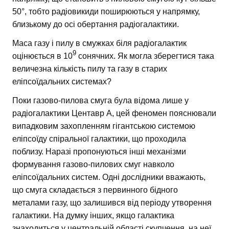
50°, тобто радіовикиди поширюються у напрямку,
близькому до осі обертання радіогалактики.
Маса газу і пилу в смужках біля радіогалактик
9
оцінюється в 10
сонячних. Як могла зберегтися така
величезна кількість пилу та газу в старих
еліпсоїдальних системах?
Поки газово-пилова смуга була відома лише у
радіогалактики Центавр А, цей феномен пояснювали
випадковим захопленням гігантською системою
еліпсоїду спіральної галактики, що проходила
поблизу. Наразі пропонуються інші механізми
формування газово-пилових смуг навколо
еліпсоїдальних систем. Одні дослідники вважають,
що смуга складається з первинного бідного
металами газу, що залишився від періоду утворення
галактики. На думку інших, якщо галактика
знаходиться у центральній області скупчення, на неї