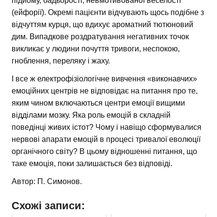
підйому, бадьорості, невмотивованої веселості
(ейфорії). Окремі пацієнти відчувають щось подібне з
відчуттям курця, що вдихує ароматний тютюновий
дим. Випадкове роздратування негативних точок
викликає у людини почуття тривоги, неспокою,
гноблення, переляку і жаху.
І все ж електрофізіологічне вивчення «виконавчих»
емоційних центрів не відповідає на питання про те,
яким чином включаються центри емоції вищими
відділами мозку. Яка роль емоцій в складній
поведінці живих істот? Чому і навіщо сформувалися
нервові апарати емоцій в процесі тривалої еволюції
органічного світу? В цьому відношенні питання, що
таке емоція, поки залишається без відповіді.
Автор: П. Симонов.
Схожі записи: