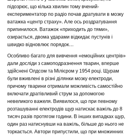
підозрює, що кілька хвилин тому вчений-
експериментатор по радіо почав дратувати в мозку
ватажка «центр страху». Але ось роздратування
припинилося. Ватажок «приходить до тями»,
озирається, двома ударами відкидає пустунів і
швидко відновлює порядок…
Особливо багато для вивчення «емоційних центрів»
дали досліди з самоподразнення тварин, вперше
здійснені Олдсом та Мілієром у 1954 році. Щурам
були вживлені в різні ділянки мозку електроди,
причому тварини отримали можливість самостійно
включати дратівливий струм за допомогою
невеликого важеля. Виявилося, що при певному
розташуванні електродів щур натискає важіль до 8
тисяч разів протягом години. В інших випадках щур,
один раз натиснувши на важіль, більше до нього не
торкається. Автори припустили, що при множинних