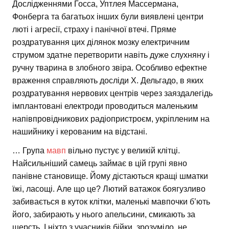
Дослідженнями Госса, Уптлея Массермана,
Фонберга та багатьох інших були виявлені центри
люті і агресії, страху і панічної втечі. Пряме
роздратування цих ділянок мозку електричним
струмом здатне перетворити навіть дуже слухняну і
ручну тварина в злобного звіра. Особливо ефектне
враження справляють досліди X. Дельгадо, в яких
роздратування нервових центрів через заяздалегідь
імплантовані електроди проводиться маленьким
напівпровідникових радіопристроєм, укріпленим на
нашийнику і керованим на відстані.
… Група
мавп
вільно пустує у великій клітці.
Найсильніший самець займає в цій групі явно
панівне становище. Йому дістаються кращі шматки
їжі, ласощі. Але що це? Лютий ватажок боягузливо
забивається в куток клітки, маленькі мавпочки б’ють
його, забирають у нього апельсини, смикають за
шерсть. І ніхто з учасників бійки, зрозуміло, не