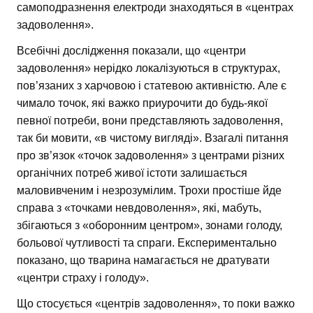
самоподразнення електроди знаходяться в «центрах
задоволення».
Всебічні дослідження показали, що «центри
задоволення» нерідко локалізуються в структурах,
пов’язаних з харчовою і статевою активністю. Але є
чимало точок, які важко приурочити до будь-якої
певної потреби, вони представляють задоволення,
так би мовити, «в чистому вигляді». Взагалі питання
про зв’язок «точок задоволення» з центрами різних
органічних потреб живої істоти залишається
маловивченим і незрозумілим. Трохи простіше йде
справа з «точками невдоволення», які, мабуть,
збігаються з «оборонним центром», зонами голоду,
больової чутливості та спраги. Експериментально
показано, що тварина намагається не дратувати
«центри страху і голоду».
Що стосується «центрів задоволення», то поки важко