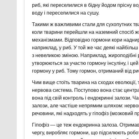
риб, які переселилися в бідну йодом прісну в
воду і переселилися на сушу.
Такими ж важливими стали для сухопутних твар
коли тварини перейшли на наземний спосіб жи
механізмами. Відповідно гормони кори наднирк
наприклад, у риб. У той же час деякі найбіль
з невеликою зміною. Наприклад, жироподібні 
утворюються за участю гормону інсуліну, і цей 
гормону у риб. Тому гормон, отриманий від ри
Чим вище стоїть тварина на сходах еволюції, 
нервова система. Поступово вона стає центр
вона під свій контроль і ендокринні залози.
залози, але частіше непрямим шляхом: нервова
речовини, які надходять у гіпофіз (мозковий п
Гіпофіз — це теж ендокринна залоза. Отримавш
чергу, виробляє гормони, що підсилюють робо