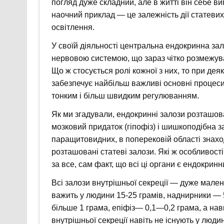
погляд дуже складний, але в житті він себе 
наочний приклад — це залежність дії статевих
освітлення.
У своїй діяльності центральна ендокринна зал
нервовою системою, що зараз чітко розмежув
Що ж стосується ролі кожної з них, то при д
забезпечує найбільш важливі основні процеси
тонким і більш швидким регулюванням.
Як ми згадували, ендокринні залози розташова
мозковий придаток (гіпофіз) і шишкоподібна з
паращитовидних, в поперековій області знахо
розташовані статеві залози. Які ж особливост
за все, сам факт, що всі ці органи є ендокрин
Всі залози внутрішньої секреції — дуже мале
важить у людини 15-25 грамів, наднирники — 5
більше 1 грама, епіфіз— 0,1—0,2 грама, а нав
внутрішньої секреції навіть не існують у люди