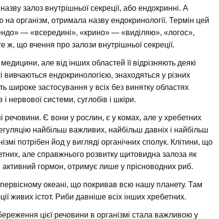
азву залоз внутрішньої секреції, або ендокринні. А
ю на організм, отримала назву ендокринології. Термін цей
«ендо» — «всередині», «крино» — «виділяю», «логос»,
е ж, що вчення про залози внутрішньої секреції.
медицини, але від інших областей її відрізняють деякі
кі вивчаються ендокринологією, знаходяться у різних
ять широке застосування у всіх без винятку областях
 і нервової системи, суглобів і шкіри.
 речовини. Є вони у рослин, є у комах, але у хребетних
егуляцію найбільш важливих, найбільш давніх і найбільш
нізмі потрібен йод у вигляді органічних сполук. Клітини, що
бетних, але справжнього розвитку щитовидна залоза як
в активний гормон, отримує лише у прісноводних риб.
 первісному океані, що покривав всю нашу планету. Там
ції живих істот. Риби давніше всіх інших хребетних.
ереження цієї речовини в організмі стала важливою у