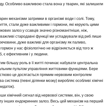
оду. Особливо важливою стала вона у тварин, які залишили
ин механізми затримки в організмі води і солі. Тому,
ття, стали дуже важливими і гормони, які керують цими
ових залоз у ссавців значно різноманітніше, ніж,
ш важливі стародавні функції ми успадкували від риб лише
речовини, дуже важливі для організму як паливо,
гормон у нас фізіологічно не відрізняється від того ж
б, є ефективним і у людини.
тим більшу роль в її житті починає набувати центральна
альним пультом управління життєвими функціями. Бере
 Частково це досягається прямим нервовим контролем
 система (певні ділянки мозку) виробляє особливі хімічні
ридаток).
и хімічний сигнал від нервової системи, він, у свою
ту інших ендокринних залоз. Весь цей механізм на перший