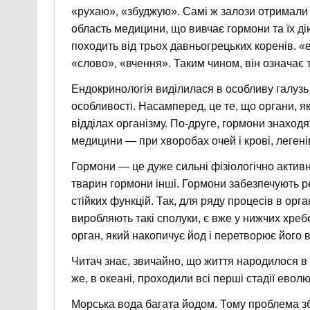
«рухаю», «збуджую». Самі ж залози отримали н
область медицини, що вивчає гормони та їх ді
походить від трьох давньогрецьких коренів. 
«слово», «вчення». Таким чином, він означає т
Ендокринологія виділилася в особливу галузь 
особливості. Насамперед, це те, що органи, я
відділах організму. По-друге, гормони знаход
медицини — при хворобах очей і крові, легенів
Гормони — це дуже сильні фізіологічно активні
тварин гормони інші. Гормони забезпечують р
стійких функцій. Так, для ряду процесів в орга
виробляють такі сполуки, є вже у нижчих хре
орган, який накопичує йод і перетворює його 
Читач знає, звичайно, що життя народилося в
же, в океані, проходили всі перші стадії еволю
Морська вода багата йодом. Тому проблема зб