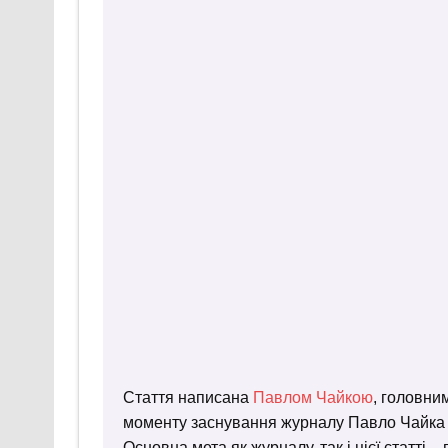
Стаття написана
Павлом Чайкою
, головни
моменту заснування журналу Павло Чайка пр
Основна мета як журналу, так і цієї статті 