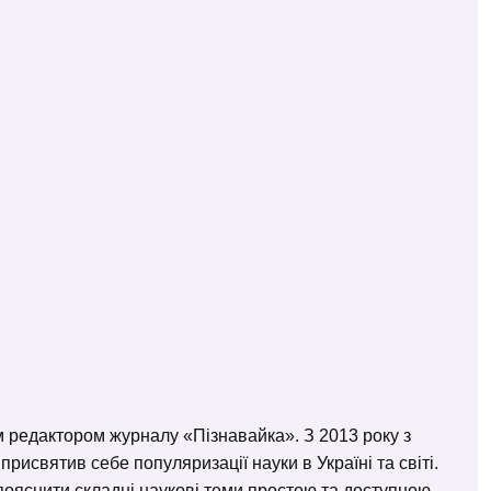
м редактором журналу «Пізнавайка». З 2013 року з
исвятив себе популяризації науки в Україні та світі.
– пояснити складні наукові теми простою та доступною