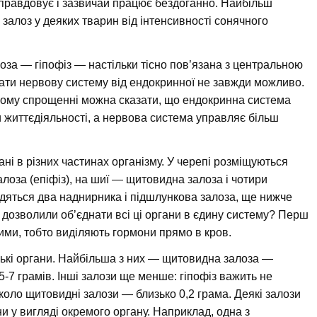
виправдовує і зазвичай працює бездоганно. Найбільш
 залоз у деяких тварин від інтенсивності сонячного
оза — гіпофіз — настільки тісно пов’язана з центральною
ати нервову систему від ендокринної не завжди можливо.
еякому спрощенні можна сказати, що ендокринна система
 життєдіяльності, а нервова система управляє більш
ні в різних частинах організму. У черепі розміщуються
алоза (епіфіз), на шиї — щитовидна залоза і чотири
дяться два наднирника і підшлункова залоза, ще нижче
і дозволили об’єднати всі ці органи в єдину систему? Перш
ними, тобто виділяють гормони прямо в кров.
нькі органи. Найбільша з них — щитовидна залоза —
-7 грамів. Інші залози ще менше: гіпофіз важить не
коло щитовидні залози — близько 0,2 грама. Деякі залози
ни у вигляді окремого органу. Наприклад, одна з