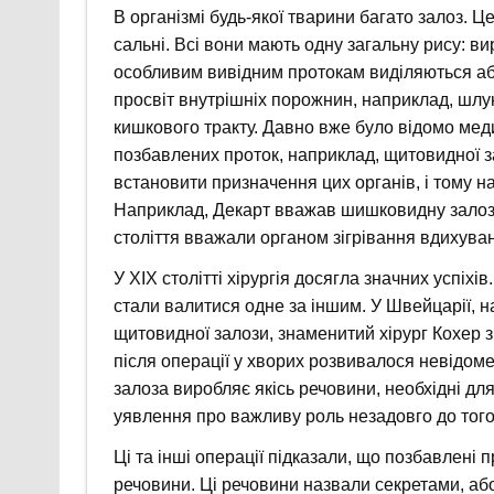
В організмі будь-якої тварини багато залоз. Це,
сальні. Всі вони мають одну загальну рису: вир
особливим вивідним протокам виділяються або 
просвіт внутрішніх порожнин, наприклад, шлун
кишкового тракту. Давно вже було відомо меди
позбавлених проток, наприклад, щитовидної з
встановити призначення цих органів, і тому н
Наприклад, Декарт вважав шишковидну залозу
століття вважали органом зігрівання вдихуван
У XIX столітті хірургія досягла значних успіхі
стали валитися одне за іншим. У Швейцарії, 
щитовидної залози, знаменитий хірург Кохер з
після операції у хворих розвивалося невідом
залоза виробляє якісь речовини, необхідні дл
уявлення про важливу роль незадовго до того
Ці та інші операції підказали, що позбавлені 
речовини. Ці речовини назвали секретами, а