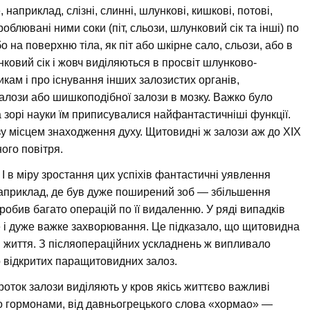
 наприклад, слізні, слинні, шлункові, кишкові, потові,
облювані ними соки (піт, сльози, шлунковий сік та інші) по
на поверхню тіла, як піт або шкірне сало, сльози, або в
ковий сік і жовч виділяються в просвіт шлунково-
кам і про існування інших залозистих органів,
алози або шишкоподібної залози в мозку. Важко було
а зорі науки їм приписувалися найфантастичніші функції.
 місцем знаходження духу. Щитовидні ж залози аж до XIX
ого повітря.
в. І в міру зростання цих успіхів фантастичні уявлення
наприклад, де був дуже поширений зоб — збільшення
робив багато операцій по її видаленню. У ряді випадків
е і дуже важке захворювання. Це підказало, що щитовидна
я життя. З післяопераційних ускладнень ж випливало
 відкритих паращитовидних залоз.
проток залози виділяють у кров якісь життєво важливі
бо гормонами, від давньогрецького слова «хормао» —