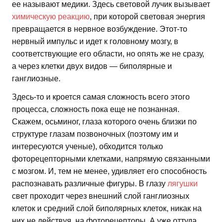
ее называют медики. Здесь световой лучик вызывает
химическую реакцию
, при которой световая энергия
превращается в нервное возбуждение. Этот-то
нервный импульс и идет к головному мозгу, в
соответствующие его области, но опять же не сразу,
а через клетки двух видов — биполярные и
ганглиозные.
Здесь-то и кроется самая сложность всего этого
процесса, сложность пока еще не познанная.
Скажем, осьминог, глаза которого очень близки по
структуре глазам позвоночных (поэтому им и
интересуются ученые), обходится только
фоторецепторными клетками, напрямую связанными
с мозгом. И, тем не менее, удивляет его способность
распознавать различные фигуры. В глазу
лягушки
свет проходит через внешний слой ганглиозных
клеток и средний слой биполярных клеток, никак на
них не действуя, на фоторецепторы. А уже оттуда