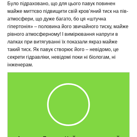
Було підраховано, що для цього павук повинен
майже миттєво підвищити свій кров’яний тиск на пів-
атмосфери, що дуже багато, бо ця «штучна
гіпертонія» – половина його звичайного тиску, майже
рівного атмосферному! І вимірювання напруги в
лапках при витягуванні їх показали якраз майже
такий тиск. Як павук створює його – невідомо, це
секрети гідравліки, невідомі поки ні біологам, ні
інженерам.