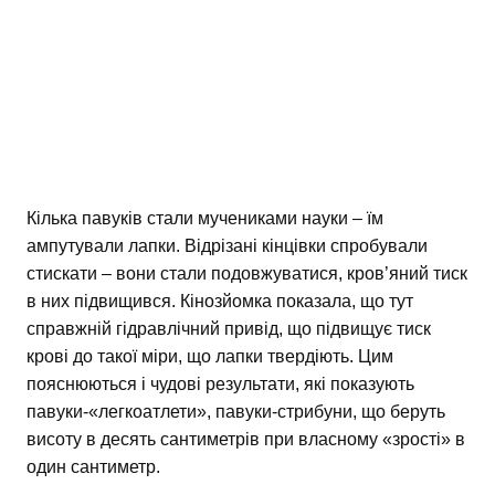
Кілька павуків стали мучениками науки – їм
ампутували лапки. Відрізані кінцівки спробували
стискати – вони стали подовжуватися, кров’яний тиск
в них підвищився. Кінозйомка показала, що тут
справжній гідравлічний привід, що підвищує тиск
крові до такої міри, що лапки твердіють. Цим
пояснюються і чудові результати, які показують
павуки-«легкоатлети», павуки-стрибуни, що беруть
висоту в десять сантиметрів при власному «зрості» в
один сантиметр.