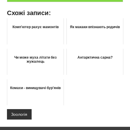
Схожі записи:
Комп'ютер рахує мамонтів
Як макаки впізнають родичів
Чи може муха літати без
Антарктична сарна?
жужалець
Комахи - винищувачі бур'янів
Зоологія