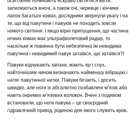
освітленні починають яскраво світитися квіти,
запилюються вночі, а також очі, черевце і кінчики
лапок багатьох комах, дослідники звернули увагу і на
те, що від павутини і павуків не походить зовсім
ніякого світіння. І якщо вірні припущення, що частина
нічних комах має ультрафіолетовий радар, то
наскільки ж повинна бути небезпечна їм невидима
павутина і невидимий павук затаївся, що затаївся?!
Павуки відчувають запахи, мають зір і слух,
найточнішим чином визначають найменшу вібрацію і
натяг павутинної нитки. Павуки бігають, і досить
швидко, але ноги їх абсолютно позбавлені м’язів або
навіть окремих м’язових волокон. Вчені з подивом
встановили, що ноги павука – це своєрідний
гідравлічний привід, рідиною для якого служить кров.