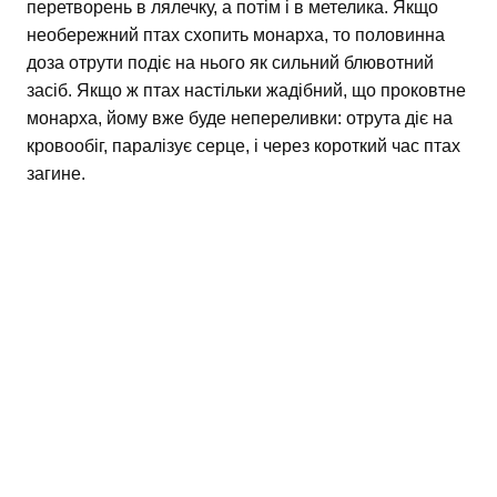
перетворень в лялечку, а потім і в метелика. Якщо
необережний птах схопить монарха, то половинна
доза отрути подіє на нього як сильний блювотний
засіб. Якщо ж птах настільки жадібний, що проковтне
монарха, йому вже буде непереливки: отрута діє на
кровообіг, паралізує серце, і через короткий час птах
загине.