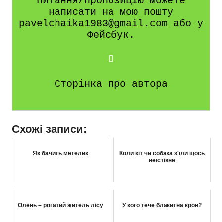
питання/пропозицію можете
написати на мою пошту
pavelchaika1983@gmail.com або у
Фейсбук.
Сторінка про автора
Схожі записи:
Як бачить метелик
Коли кіт чи собака з'їли щось
неїстівне
Олень – рогатий житель лісу
У кого тече блакитна кров?