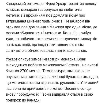
Канадський ентомолог Фред Уркарт розмітив велику
кількість монархів і звернувся до любителів
метеликів з проханням повідомляти йому про
затримання мічених примірників. Незабаром він
отримав повідомлення з Мексики про одне місце, де
масами збираються ці метелики. Коли він прибув
туди, то побачив таке величезне скупчення монархів
на гілках піній, що іноді гілки товщиною в сім
сантиметрів обломлювалися під їхньою вагою.
Уркарт описує зимові квартири монарха. Вони
знаходяться поблизу мексиканської столиці на висоті
близько 2700 метрів. Температура там ніколи не
опускається нижче нуля, але іноді буває так холодно,
що метелики зовсім втрачають рухливість. У зимовий
час вони не приймають ніякої їжі. Весняне сонце
знову пробуджує їх, і вони відправляються в свою
подорож до Канади.