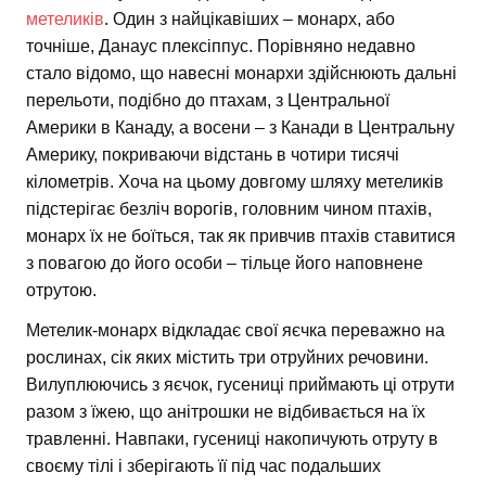
метеликів
. Один з найцікавіших – монарх, або
точніше, Данаус плексіппус. Порівняно недавно
стало відомо, що навесні монархи здійснюють дальні
перельоти, подібно до птахам, з Центральної
Америки в Канаду, а восени – з Канади в Центральну
Америку, покриваючи відстань в чотири тисячі
кілометрів. Хоча на цьому довгому шляху метеликів
підстерігає безліч ворогів, головним чином птахів,
монарх їх не боїться, так як привчив птахів ставитися
з повагою до його особи – тільце його наповнене
отрутою.
Метелик-монарх відкладає свої яєчка переважно на
рослинах, сік яких містить три отруйних речовини.
Вилуплюючись з яєчок, гусениці приймають ці отрути
разом з їжею, що анітрошки не відбивається на їх
травленні. Навпаки, гусениці накопичують отруту в
своєму тілі і зберігають її під час подальших