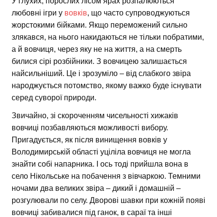
У глухих, порослих лісом ярах розпалюються
любовні ігри у
вовків
, що часто супроводжуються
жорстокими бійками. Якщо переможений сильно
злякався, на нього накидаються не тільки побратими,
а й вовчиця, через яку не на життя, а на смерть
билися сірі розбійники. З вовчицею залишається
найсильніший. Це і зрозуміло – від слабкого звіра
народжується потомство, якому важко буде існувати
серед суворої природи.
Звичайно, зі скороченням чисельності хижаків
вовчиці позбавляються можливості вибору.
Пригадується, як після винищення вовків у
Володимирській області уціліла вовчиця не могла
знайти собі напарника. І ось тоді прийшла вона в
село Нікольське на побачення з вівчаркою. Темними
ночами два великих звіра – дикий і домашній –
розгулювали по селу. Дворові шавки при кожній появі
вовчиці забивалися під ганок, в сараї та інші