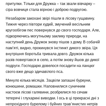
притулки. Тільки для Дружка – так звали вівчарку –
сіра вовчиця стала вірною і доброю подругою.
Незабаром закохані звірі пішли в лісову гущавину.
Тижня через півтори худий, змучений весільним
кругообігом пес повернувся до свого господаря. Але,
підкоряючись могутньому заклику природи, на
наступний день Дружок знову пішов з дому. В собачій
пам’яті, видно, прокинувся інстинкт дикого звіра. Ця
внутрішня боротьба тривала довго. Дружок кілька
разів повертався в село, а потім знову йшов до дикої
подруги. Господарю довелося посадити на ланцюг
свого вже дещо здичавілого пса.
Минуло кілька місяців. Зацвіли запашні буркуни,
конюшини, ромашки. Наповнилися суничним
настоєм лісові галявини, розбрелися по сечам
тетерячі і глухарині виводки. І ось в ці прекрасні дні з
непрохідного бурелому і буйних трав’янистих нетрів