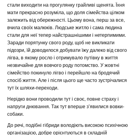
стали виходити на прогулянку грайливі щенята. Їхня
мати прекрасно розуміла, що доля сімейства цілком
залежить від обережності. Цьому вона, перш за все,
вчила своїх малюків. Людське житло і сама людина
стали для неї тепер найстрашнішими і нетерпимими.
Заради порятунку свого роду, щоб не викликати
підозри, їй доводилося добувати їжу далеко від свого
лігва, в якому росло і отримувало путівку в життя
незвичайне для вовчого роду потомство. У жовтні
сімейство покинуло лігво і перейшло на бродячий
спосіб життя. Але і після цього ще часто зустрічалися
тут їх шляхи-переходи.
Нерідко вони проводили тут і своє, повне страху і
напруги днювання. Так тут вперше з’явилися вовки-
собаки.
До речі, подібні гібриди володіють високою психічною
організацією, добре орієнтуються в складній