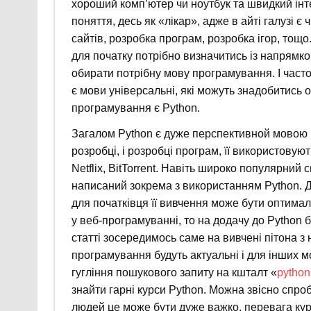
хороший комп’ютер чи ноутбук та швидкий інт
поняття, десь як «лікар», адже в айті галузі є
сайтів, розробка програм, розробка ігор, тощ
для початку потрібно визначитись із напрямко
обирати потрібну мову програмування. І часто
є мови універсальні, які можуть знадобитись 
програмування є Python.
Загалом Python є дуже перспективной мовою п
розробці, і розробці програм, її використовують
Netflix, BitTorrent. Навіть широко популярний
написаний зокрема з використанням Python. Д
для початківця її вивчення може бути оптима
у веб-програмуванні, то на додачу до Python 
статті зосередимось саме на вивчені пітона з
програмування будуть актуальні і для інших 
гугління пошукового запиту на кшталт «
python
знайти гарні курси Python. Можна звісно спро
людей це може бути дуже важко, перевага кур