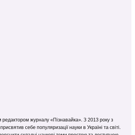
м редактором журналу «Пізнавайка». З 2013 року з
исвятив себе популяризації науки в Україні та світі.
– пояснити складні наукові теми простою та доступною