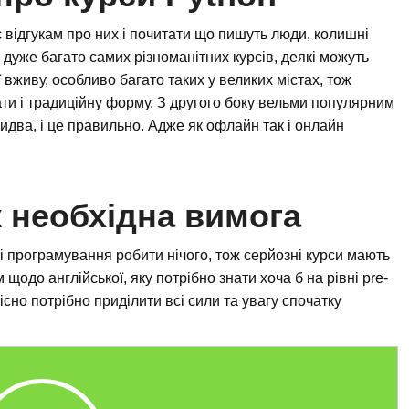
 відгукам про них і почитати що пишуть люди, колишні
 дуже багато самих різноманітних курсів, деякі можуть
ї вживу, особливо багато таких у великих містах, тож
ати і традиційну форму. З другого боку вельми популярним
бидва, і це правильно. Адже як офлайн так і онлайн
к необхідна вимога
ті програмування робити нічого, тож серйозні курси мають
 щодо англійської, яку потрібно знати хоча б на рівні pre-
вісно потрібно приділити всі сили та увагу спочатку