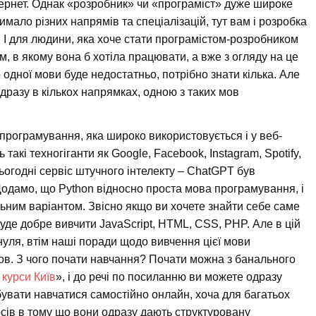
ернет. Однак «розробник» чи «програміст» дуже широке
 чимало різних напрямів та спеціалізацій, тут вам і розробка
о. І для людини, яка хоче стати програмістом-розробником
м, в якому вона б хотіла працювати, а вже з огляду на це
 одної мови буде недостатньо, потрібно знати кілька. Але
одразу в кількох напрямках, одною з таких мов
рограмування, яка широко використовується і у веб-
 такі техногіганти як Google, Facebook, Instagram, Spotify,
 сьогодні сервіс штучного інтелекту – ChatGPT був
одамо, що Python відносно проста мова програмування, і
льним варіантом. Звісно якщо ви хочете знайти себе саме
буде добре вивчити JavaScript, HTML, CSS, PHP. Але в цій
 нуля, втім наші поради щодо вивчення цієї мови
мов. З чого почати навчання? Почати можна з банального
 курси Київ
», і до речі по посиланню ви можете одразу
бувати навчатися самостійно онлайн, хоча для багатьох
сів в тому що вони одразу дають структуровану