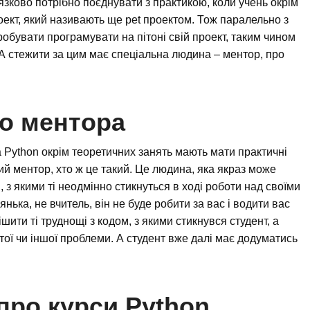
зково потрібно поєднувати з практикою, коли учень окрім
оект, який називають ще pet проектом. Тож паралельно з
обувати програмувати на пітоні свій проект, таким чином
А стежити за цим має спеціальна людина – ментор, про
о ментора
ма Python окрім теоретичних занять мають мати практичні
ий ментор, хто ж це такий. Це людина, яка якраз може
з якими ті неодмінно стикнуться в ході роботи над своїми
ька, не вчитель, він не буде робити за вас і водити вас
шити ті труднощі з кодом, з якими стикнувся студент, а
ої чи іншої проблеми. А студент вже далі має додуматись
про курси Python