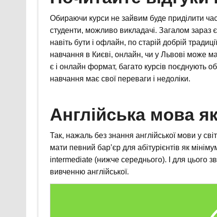
Обираючи курси не зайвим буде приділити час
студенти, можливо викладачі. Загалом зараз є
навіть бути і офлайн, по старій добрій традиці
навчання в Києві, онлайн, чи у Львові може м
є і онлайн формат, багато курсів поєднують о
навчання має свої переваги і недоліки.
Англійська мова я
Так, нажаль без знання англійської мови у сві
мати певний бар’єр для абітурієнтів як мінімум
intermediate (нижче середнього). І для цього з
вивченню англійської.