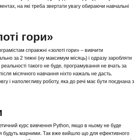
ентах, на які треба звертати увагу обираючи навчальні
лоті гори»
грамістам справжні «золоті гори» – вивчити
льно за 2 тижні (ну максимум місяць) і одразу заробляти
 реальності такого не буде, програмування не вчать за
 після місячного навчання ніхто нажаль не дасть.
гу і наполегливу роботу, яка до речі має бути поєднана з
и
етичний курс вивчення Python, якщо в ньому не буде
лля будуть марними. Так вже вийшло що для ефективного