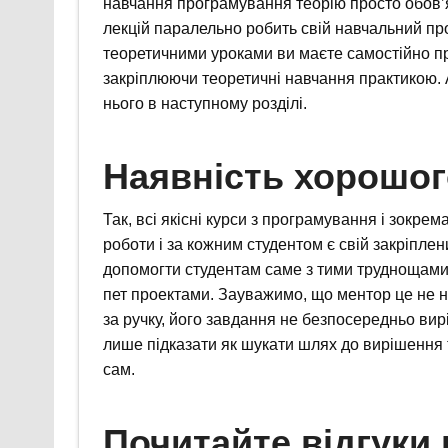
навчання програмування теорію просто обов’я
лекцій паралельно робить свій навчальний пр
теоретичними уроками ви маєте самостійно пр
закріплюючи теоретичні навчання практикою. 
нього в наступному розділі.
Наявність хорошог
Так, всі якісні курси з програмування і зокре
роботи і за кожним студентом є свій закріплен
допомогти студентам саме з тими труднощами, 
пет проектами. Зауважимо, що ментор це не нян
за ручку, його завдання не безпосередньо вирі
лише підказати як шукати шлях до вирішення т
сам.
Почитайте відгуки 