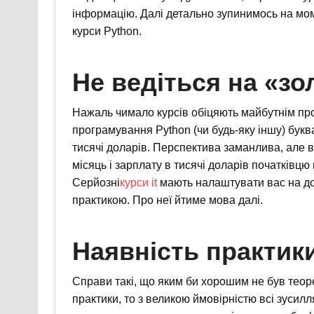
інформацію. Далі детально зупинимось на мом
курси Python.
Не ведіться на «зо
Нажаль чимало курсів обіцяють майбутнім про
програмування Python (чи будь-яку іншу) буква
тисячі доларів. Перспектива заманлива, але в
місяць і зарплату в тисячі доларів початківцю
Серйозні
курси it
мають налаштувати вас на дов
практикою. Про неї йтиме мова далі.
Наявність практик
Справи такі, що яким би хорошим не був теор
практики, то з великою ймовірністю всі зуси