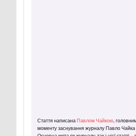
Стаття написана
Павлом Чайкою
, головни
моменту заснування журналу Павло Чайка пр
Основна мета як журналу, так і цієї статті 