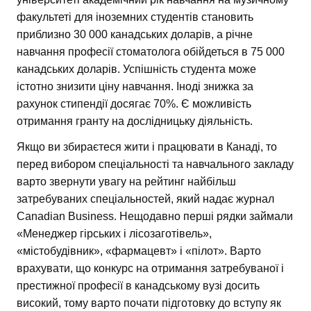
факультеті для іноземних студентів становить
приблизно 30 000 канадських доларів, а річне
навчання професії стоматолога обійдеться в 75 000
канадських доларів. Успішність студента може
істотно знизити ціну навчання. Іноді знижка за
рахунок стипендії досягає 70%. Є можливість
отримання гранту на дослідницьку діяльність.
Якщо ви збираєтеся жити і працювати в Канаді, то
перед вибором спеціальності та навчального закладу
варто звернути увагу на рейтинг найбільш
затребуваних спеціальностей, який надає журнал
Canadian Business. Нещодавно перші рядки займали
«Менеджер гірських і лісозаготівель»,
«містобудівник», «фармацевт» і «пілот». Варто
врахувати, що конкурс на отримання затребуваної і
престижної професії в канадському вузі досить
високий, тому варто почати підготовку до вступу як