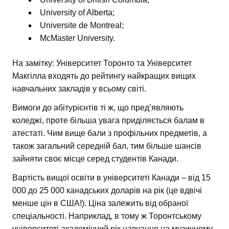
University of Alberta;
Universite de Montreal;
McMaster University.
На замітку: Університет Торонто та Університет
Макгілла входять до рейтингу найкращих вищих
навчальних закладів у всьому світі.
Вимоги до абітурієнтів ті ж, що пред’являють
коледжі, проте більша увага приділяється балам в
атестаті. Чим вище бали з профільних предметів, а
також загальний середній бал, тим більше шансів
зайняти своє місце серед студентів Канади.
Вартість вищої освіти в університеті Канади – від 15
000 до 25 000 канадських доларів на рік (це вдвічі
менше цін в США!). Ціна залежить від обраної
спеціальності. Наприклад, в тому ж Торонтському
університеті академічний рік навчання на музичному