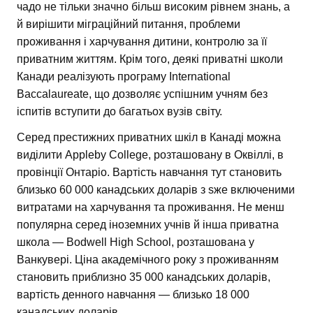
чадо не тільки значно більш високим рівнем знань, а
й вирішити міграційний питання, проблеми
проживання і харчування дитини, контролю за її
приватним життям. Крім того, деякі приватні школи
Канади реалізують програму International
Baccalaureate, що дозволяє успішним учням без
іспитів вступити до багатьох вузів світу.
Серед престижних приватних шкіл в Канаді можна
виділити Appleby College, розташовану в Оквіллі, в
провінції Онтаріо. Вартість навчання тут становить
близько 60 000 канадських доларів з sже включеними
витратами на харчування та проживання. Не менш
популярна серед іноземних учнів й інша приватна
школа — Bodwell High School, розташована у
Ванкувері. Ціна академічного року з проживанням
становить приблизно 35 000 канадських доларів,
вартість денного навчання — близько 18 000
канадських доларів.