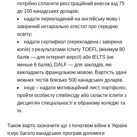
потрібно сплатити реєстраційний внесок від 75
до 100 канадських доларів;
надати перекладений на англійську мову і
завірений нотаріально атестат про середню
освіту;
надати сертифікат (перекладена і завірена
копія) з результатами іспиту TOEFL (мінімум 80
балів — для інтернет-версії) або IELTS (не
менше 6 балів), DALF — для закладів, які
викладають французькою мовою. Вартість здачі
мовних тестів близько 500 канадських доларів.
іноді – надати мотиваційний лист, портфоліо,
пройти особисту співбесіду або скласти іспити з
дисциплін спеціальності в обраному коледжі та
ін.
Також варто зазначити що з початком війни в Україні
існує багато канадських програм допомоги