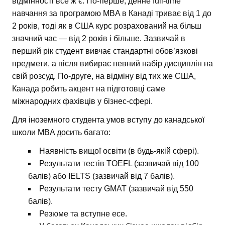
відмінності все ж є. По-перше, денне full-time
навчання за програмою MBA в Канаді триває від 1 до
2 років, тоді як в США курс розрахований на більш
значний час — від 2 років і більше. Зазвичай в
перший рік студент вивчає стандартні обов’язкові
предмети, а після вибирає певний набір дисциплін на
свій розсуд. По-друге, на відміну від тих же США,
Канада робить акцент на підготовці саме
міжнародних фахівців у бізнес-сфері.
Для іноземного студента умов вступу до канадської
школи MBA досить багато:
Наявність вищої освіти (в будь-якій сфері).
Результати тестів TOEFL (зазвичай від 100
балів) або IELTS (зазвичай від 7 балів).
Результати тесту GMAT (зазвичай від 550
балів).
Резюме та вступне есе.