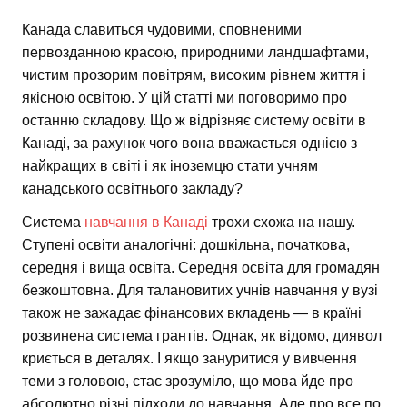
Канада славиться чудовими, сповненими
первозданною красою, природними ландшафтами,
чистим прозорим повітрям, високим рівнем життя і
якісною освітою. У цій статті ми поговоримо про
останню складову. Що ж відрізняє систему освіти в
Канаді, за рахунок чого вона вважається однією з
найкращих в світі і як іноземцю стати учням
канадського освітнього закладу?
Система
навчання в Канаді
трохи схожа на нашу.
Ступені освіти аналогічні: дошкільна, початкова,
середня і вища освіта. Середня освіта для громадян
безкоштовна. Для талановитих учнів навчання у вузі
також не зажадає фінансових вкладень — в країні
розвинена система грантів. Однак, як відомо, диявол
криється в деталях. І якщо зануритися у вивчення
теми з головою, стає зрозуміло, що мова йде про
абсолютно різні підходи до навчання. Але про все по