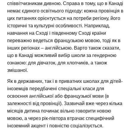
співвітчизникам дивною. Справа в тому, що в Канаді
немає єдиного освітнього підходу: кожна провінція в
цих питаннях орієнтується на потреби регіону, його
історичні та культурні особливості. Наприклад,
навчання на Сході і південному Сході країни
переважно ведеться французькою мовою, тоді як в
інших регіонах – англійською. Варто також сказати,
що в Канаді можливий вибір школи за гендерною
ознакою: для дівчаток, для хлопчиків, а також
змішаної.
Як в державних, так і в приватних школах для дітей-
іноземців передбачені спеціальні класи для
освоєння англійської або французької мови (в
залежності від провінції). Зазвичай вже через кілька
місяців дитина починає вільно говорити новою
мовою, а через рік-півтора втрачає специфічний
іноземний акцент і повністю соціалізується.