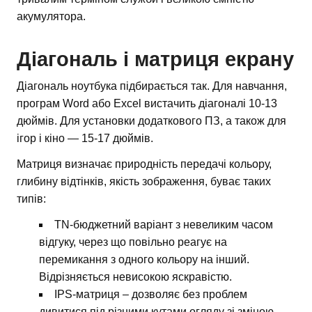
акумулятора.
Діагональ і матриця екрану
Діагональ ноутбука підбирається так. Для навчання,
програм Word або Excel вистачить діагоналі 10-13
дюймів. Для установки додаткового ПЗ, а також для
ігор і кіно — 15-17 дюймів.
Матриця визначає природність передачі кольору,
глибину відтінків, якість зображення, буває таких
типів:
TN-бюджетний варіант з невеликим часом
відгуку, через що повільно реагує на
перемикання з одного кольору на інший.
Відрізняється невисокою яскравістю.
IPS-матриця – дозволяє без проблем
дивитися під різними кутами огляду зі зміною