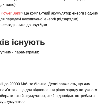
дах тощо).
 Power Bank
? Це компактний акумулятор енергії з одним
я передачі накопиченої енергії (підзарядки)
тнес-годинника до ноутбука.
ів існують
ступними параметрами:
аЧ до 20000 МаЧ та більше. Деякі вважають, що чим
 пам’ятати, що для відновлення рівня заряду потужного
ибирати такий акумулятор, який відповідає потребам з
му акумуляторі.