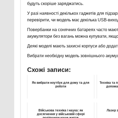
будуть скоріше заряджатись.
У разі наявності декількох гаджетів для підза
перевірити, чи модель має декілька USB-виход
Повербанки на сонячних батареях часто мають
акумулятори без вагань можна купувати, якщ
Деякі моделі мають захисні корпуси або додатк
Вибрати необхідну модель зовнішнього акумул
Схожі записи:
Як вибрати ноутбук для дому та для
Техніка та 
роботи
допома
Військова техніка і наука: як
Лазер 
досягнення у військовій сфері
поліпшили наше життя