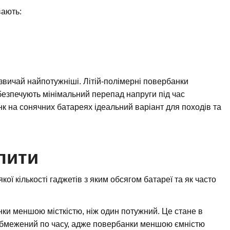
вають:
звичай найпотужніші. Літій-полімерні повербанки
безпечують мінімальний перепад напруги під час
 на сонячних батареях ідеальний варіант для походів та
пити
кої кількості гаджетів з яким обсягом батареї та як часто
ки меншою місткістю, ніж один потужний. Це стане в
 обмежений по часу, адже повербанки меншою ємністю