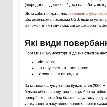
(відрядженні, довгих поїздках на роботу, похо
Що із себе представляє
зовнішній акумулятор
або декількома виходами USB, який служить дл
різноманітним гаджетам, від смартфона та фі
Які види повербанк
Портативні акумулятори відрізняються за на
місткістю;
по типу елемента живлення;
за зовнішнім виглядом.
За місткістю акумулятори бувають від 2000 М
більше обсяг заряду, тим краще. Але потрібно
повербанка потрібно більше часу. Тому слід в
урахуванням часу відновлення енергії в само