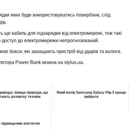
рядки яких буде використовуватись повербанк, слід
ів.
 ще кабель для підзарядки від електромережі, тож такі
о доступ до електромережи непрогнозований.
ові бокси, які захищають пристрій від ударів та вологи.
ятора Power Bank можна на stylus.ua.
природа: явища природи, що
Який колір Samsung Galaxy Flip 5 краще
гають розвитку техніки
вибрати
з підвищеним апетитом