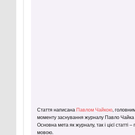
Стаття написана
Павлом Чайкою
, головни
моменту заснування журналу Павло Чайка пр
Основна мета як журналу, так і цієї статті 
мовою.