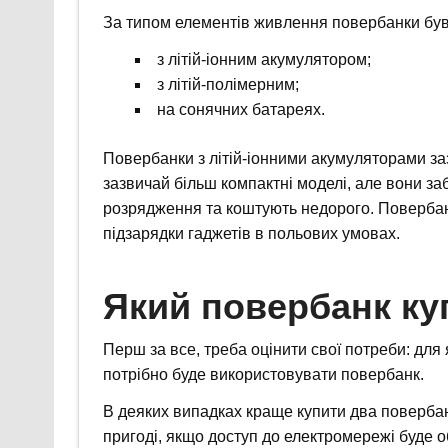
За типом елементів живлення повербанки бу
з літій-іонним акумулятором;
з літій-полімерним;
на сонячних батареях.
Повербанки з літій-іонними акумуляторами за
зазвичай більш компактні моделі, але вони за
розрядження та коштують недорого. Повербанк
підзарядки гаджетів в польових умовах.
Який повербанк ку
Перш за все, треба оцінити свої потреби: для я
потрібно буде використовувати повербанк.
В деяких випадках краще купити два повербан
пригоді, якщо доступ до електромережі буде