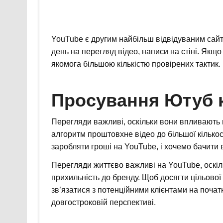
YouTube є другим найбільш відвідуваним сайто
день на перегляд відео, написи на стіні. Якщ
якомога більшою кількістю провірених тактик.
Просування Ютуб к
Перегляди важливі, оскільки вони впливають
алгоритм проштовхне відео до більшої кількос
заробляти гроші на YouTube, і хочемо бачити в
Перегляди життєво важливі на YouTube, оскіль
прихильність до бренду. Щоб досягти цільової
зв’язатися з потенційними клієнтами на початк
довгостроковій перспективі.