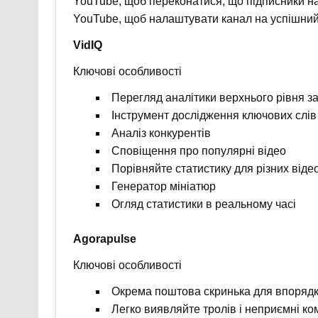
YouTube, щоб переконатися, що підписники н
YouTube, щоб налаштувати канал на успішний
VidIQ
Ключові особливості
Перегляд аналітики верхнього рівня з
Інструмент дослідження ключових слів
Аналіз конкурентів
Сповіщення про популярні відео
Порівняйте статистику для різних віде
Генератор мініатюр
Огляд статистики в реальному часі
Agorapulse
Ключові особливості
Окрема поштова скринька для впорядк
Легко виявляйте тролів і неприємні ко