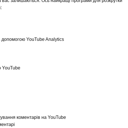
а вас залишаються. Ось найкращі програми для розкрутки
:
а допомогою YouTube Analytics
о YouTube
ування коментарів на YouTube
ментарі