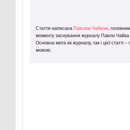
Стаття написана
Павлом Чайкою
, головни
моменту заснування журналу Павло Чайка пр
Основна мета як журналу, так і цієї статті 
мовою.