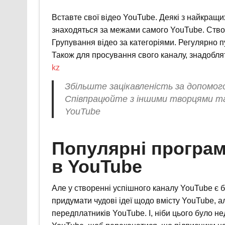
Вставте свої відео YouTube. Деякі з найкращ
знаходяться за межами самого YouTube. Ство
Групування відео за категоріями. Регулярно п
Також для просування свого каналу, знадобля
kz
Збільште зацікавленість за допомого
Співпрацюйте з іншими творцями та
YouTube
Популярні програм
в YouTube
Але у створенні успішного каналу YouTube є б
придумати чудові ідеї щодо вмісту YouTube, а
передплатників YouTube. І, ніби цього було н