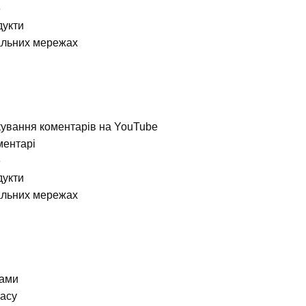
e
дукти
іальних мережах
ування коментарів на YouTube
ментарі
e
дукти
іальних мережах
вами
часу