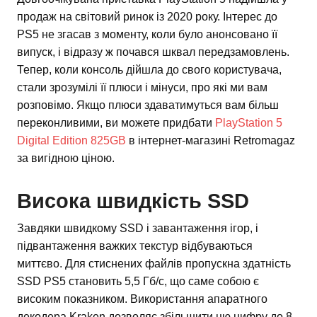
продаж на світовий ринок із 2020 року. Інтерес до
PS5 не згасав з моменту, коли було анонсовано її
випуск, і відразу ж почався шквал передзамовлень.
Тепер, коли консоль дійшла до свого користувача,
стали зрозумілі її плюси і мінуси, про які ми вам
розповімо. Якщо плюси здаватимуться вам більш
переконливими, ви можете придбати
PlayStation 5
Digital Edition 825GB
в інтернет-магазині Retromagaz
за вигідною ціною.
Висока швидкість SSD
Завдяки швидкому SSD і завантаження ігор, і
підвантаження важких текстур відбуваються
миттєво. Для стиснених файлів пропускна здатність
SSD PS5 становить 5,5 Гб/с, що саме собою є
високим показником. Використання апаратного
декодера Kraken дозволяє збільшити цю цифру до 8-