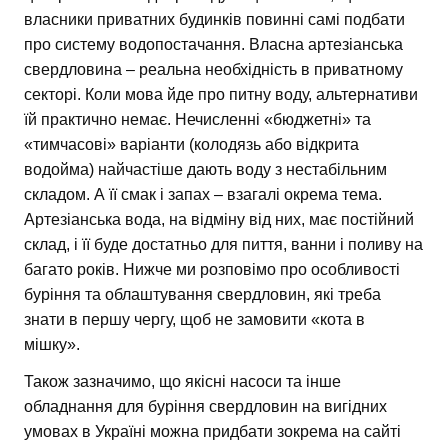
власники приватних будинків повинні самі подбати
про систему водопостачання. Власна артезіанська
свердловина – реальна необхідність в приватному
секторі. Коли мова йде про питну воду, альтернативи
їй практично немає. Нечисленні «бюджетні» та
«тимчасові» варіанти (колодязь або відкрита
водойма) найчастіше дають воду з нестабільним
складом. А її смак і запах – взагалі окрема тема.
Артезіанська вода, на відміну від них, має постійний
склад, і її буде достатньо для пиття, ванни і поливу на
багато років. Нижче ми розповімо про особливості
буріння та облаштування свердловин, які треба
знати в першу чергу, щоб не замовити «кота в
мішку».
Також зазначимо, що якісні насоси та інше
обладнання для буріння свердловин на вигідних
умовах в Україні можна придбати зокрема на сайті