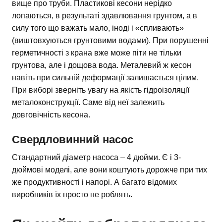
вище про труби. Пластикові кесони нерідко
лопаються, в результаті здавлювання грунтом, а в
силу того що важать мало, іноді і «спливають»
(виштовхуються грунтовими водами). При порушенні
герметичності з крана вже може піти не тільки
грунтова, але і дощова вода. Металевий ж кесон
навіть при сильній деформації залишається цілим.
При виборі зверніть увагу на якість гідроізоляції
металоконструкції. Саме від неї залежить
довговічність кесона.
Свердловинний насос
Стандартний діаметр насоса – 4 дюйми. Є і 3-
дюймові моделі, але вони коштують дорожче при тих
же продуктивності і напорі. А багато відомих
виробників їх просто не роблять.