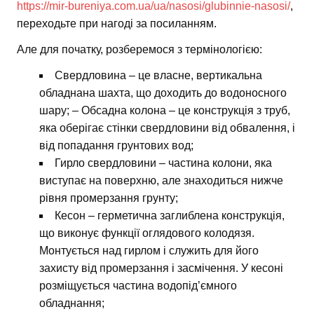
https://mir-bureniya.com.ua/ua/nasosi/glubinnie-nasosi/
,
переходьте при нагоді за посиланням.
Але для початку, розберемося з термінологією:
Свердловина – це власне, вертикальна
обладнана шахта, що доходить до водоносного
шару; – Обсадна колона – це конструкція з труб,
яка оберігає стінки свердловини від обвалення, і
від попадання грунтових вод;
Гирло свердловини – частина колони, яка
виступає на поверхню, але знаходиться нижче
рівня промерзання грунту;
Кесон – герметична заглиблена конструкція,
що виконує функції оглядового колодязя.
Монтується над гирлом і служить для його
захисту від промерзання і засмічення. У кесоні
розміщується частина водопід’ємного
обладнання;