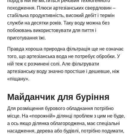
порід в ній не міститься речовин техногенного
походження. Плюси артезіанських свердловин –
стабільна продуктивність, високий дебіт і термін
служби на десятки років. Таку воду можна без
побоювань використовувати для пиття і
приготування їжі.
Правда хороша природна фільтрація ще не означає
того, що артезіанська вода не потребує обробки. У
ній теж є розчинені солі. Але фільтрувати
артезіанську воду значно простіше і дешевше, ніж
«піщану».
Майданчик для буріння
Для розміщення бурового обладнання потрібно
місце. На «порожній» ділянці проблем з цим не буде,
а ось якщо ділянка облагороджена, має спеціальні
насадження, дерева або будівлі, потрібно подумати,