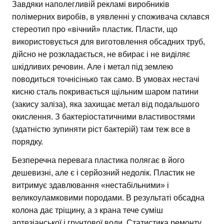
Завдяки наполегливій рекламі виробників
полімерних виробів, в уявленні у споживача склався
стереотип про «вічний» пластик. Пласти, що
використовується для виготовлення обсадних труб,
дійсно не розкладається, не вбирає і не виділяє
шкідливих речовин. Але і метал під землею
поводиться точнісінько так само. В умовах нестачі
кисню сталь покривається щільним шаром патини
(закису заліза), яка захищає метал від подальшого
окислення. З бактеріостатичними властивостями
(здатністю зупиняти ріст бактерій) там теж все в
порядку.
Безперечна перевага пластика полягає в його
дешевизні, але є і серйозний недолік. Пластик не
витримує здавлювання «нестабільними» і
великоуламковими породами. В результаті обсадна
колона дає тріщину, а з крана тече суміш
артезіанської і грунтової води. Статистика ремонту