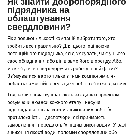
Як знайти добропорядного
підрядника на
облаштування
свердловини?
Як з великої кількості компаній вибрати того, хто
зробить все правильно? Для цього, оцінюючи
потенційного підрядника, слід з’ясувати, чи є у нього
своє обладнання або він візьме його в оренду. Або,
може бути, він передоручить роботу іншій фірмі?
Зв’язуватися варто тільки з тими компаніями, які
роблять самостійно весь цикл робіт, тобто «під ключ».
Тоді вони спочатку працюють за єдиним проектом,
розуміючи нюанси кожного етапу і несучи
відповідальність за кожну з виконаних робіт. Їх
протилежність – диспетчери, які приймають
замовлення і передають їх іншим виконавцям. У разі
зниження якості води, поломки свердловини або