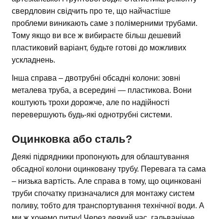
свердловин свідчить про те, що найчастіше
проблеми виникають саме з полімерними трубами.
Тому якщо ви все ж вибираєте більш дешевий
пластиковий варіант, будьте готові до можливих
ускладнень.
Інша справа – двотрубні обсадні колони: зовні
металева труба, а всередині — пластикова. Вони
коштують трохи дорожче, але по надійності
перевершують будь-які однотрубні системи.
Оцинковка або сталь?
Деякі підрядники пропонують для облаштування
обсадної колони оцинковану трубу. Перевага та сама
– низька вартість. Але справа в тому, що оцинковані
труби спочатку призначалися для монтажу систем
поливу, тобто для транспортування технічної води. А
ми ж хочемо питну! Через деякий час, гальванічне