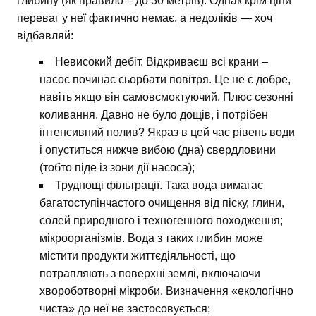
глибину (як правило – до 30 метрів). Однак крім ціни
переваг у неї фактично немає, а недоліків — хоч
відбавляй:
Невисокий дебіт. Відкриваєш всі крани –
насос починає сьорбати повітря. Це не є добре,
навіть якщо він самовсмоктуючий. Плюс сезонні
коливання. Давно не було дощів, і потрібен
інтенсивний полив? Якраз в цей час рівень води
і опуститься нижче вибою (дна) свердловини
(тобто піде із зони дії насоса);
Труднощі фільтрації. Така вода вимагає
багатоступінчастого очищення від піску, глини,
солей природного і техногенного походження;
мікроорганізмів. Вода з таких глибин може
містити продукти життєдіяльності, що
потрапляють з поверхні землі, включаючи
хвороботворні мікроби. Визначення «екологічно
чиста» до неї не застосовується;