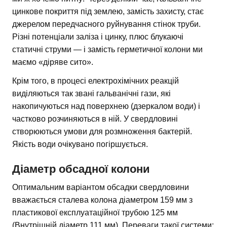
цинкове покриття під землею, замість захисту, стає
джерелом передчасного руйнування стінок труби.
Різні потенціали заліза і цинку, плюс блукаючі
статичні струми — і замість герметичної колони ми
маємо «діряве сито».
Крім того, в процесі електрохімічних реакцій
виділяються так звані гальванічні гази, які
накопичуються над поверхнею (дзеркалом води) і
частково розчиняються в ній. У свердловині
створюються умови для розмноження бактерій.
Якість води очікувано погіршується.
Діаметр обсадної колони
Оптимальним варіантом обсадки свердловини
вважається сталева колона діаметром 159 мм з
пластикової експлуатаційної трубою 125 мм
(Внутрішній діаметр 111 мм). Переваги такої системи: