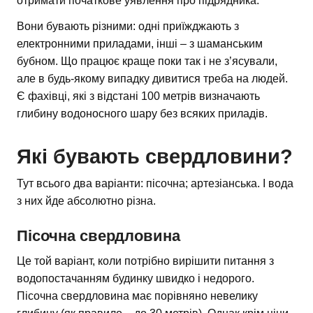
отримати початкове уявлення про підрядника.
Вони бувають різними: одні приїжджають з
електронними приладами, інші – з шаманським
бубном. Що працює краще поки так і не з’ясували,
але в будь-якому випадку дивитися треба на людей.
Є фахівці, які з відстані 100 метрів визначають
глибину водоносного шару без всяких приладів.
Які бувають свердловини?
Тут всього два варіанти: пісочна; артезіанська. І вода
з них йде абсолютно різна.
Пісочна свердловина
Це той варіант, коли потрібно вирішити питання з
водопостачанням будинку швидко і недорого.
Пісочна свердловина має порівняно невелику