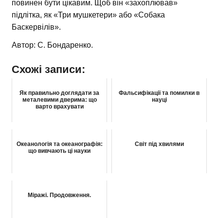
повинен бути цікавим. Щоб він «захоплював»
підлітка, як «Три мушкетери» або «Собака
Баскервілів».
Автор: С. Бондаренко.
Схожі записи:
Як правильно доглядати за
Фальсифікації та помилки в
металевими дверима: що
науці
варто врахувати
Океанологія та океанографія:
Світ під хвилями
що вивчають ці науки
Міражі. Продовження.