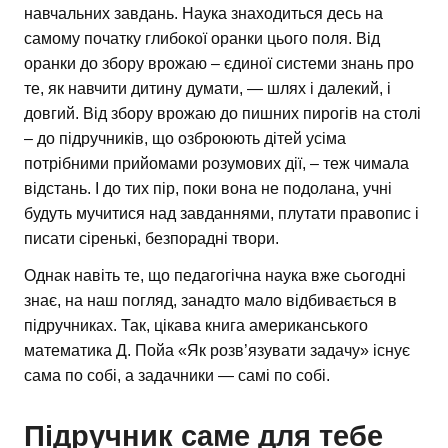
навчальних завдань. Наука знаходиться десь на
самому початку глибокої оранки цього поля. Від
оранки до збору врожаю – єдиної системи знань про
те, як навчити дитину думати, — шлях і далекий, і
довгий. Від збору врожаю до пишних пирогів на столі
– до підручників, що озброюють дітей усіма
потрібними прийомами розумових дії, – теж чимала
відстань. І до тих пір, поки вона не подолана, учні
будуть мучитися над завданнями, плутати правопис і
писати сіренькі, безпорадні твори.
Однак навіть те, що педагогічна наука вже сьогодні
знає, на наш погляд, занадто мало відбивається в
підручниках. Так, цікава книга американського
математика Д. Пойа «Як розв’язувати задачу» існує
сама по собі, а задачники — самі по собі.
Підручник саме для тебе