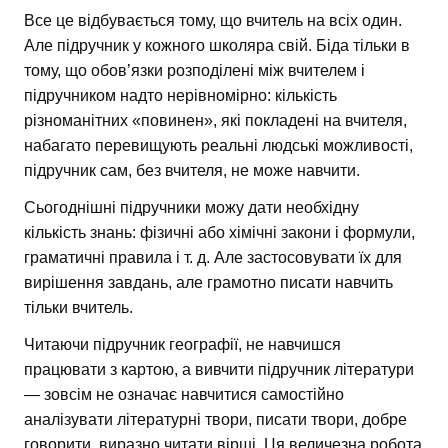
Все це відбувається тому, що вчитель на всіх один.
Але підручник у кожного школяра свій. Біда тільки в
тому, що обов’язки розподілені між вчителем і
підручником надто нерівномірно: кількість
різноманітних «повинен», які покладені на вчителя,
набагато перевищують реальні людські можливості,
підручник сам, без вчителя, не може навчити.
Сьогоднішні підручники можу дати необхідну
кількість знань: фізичні або хімічні закони і формули,
граматичні правила і т. д. Але застосовувати їх для
вирішення завдань, але грамотно писати навчить
тільки вчитель.
Читаючи підручник географії, не навчишся
працювати з картою, а вивчити підручник літератури
— зовсім не означає навчитися самостійно
аналізувати літературні твори, писати твори, добре
говорити, виразно читати вірші. Ця величезна робота