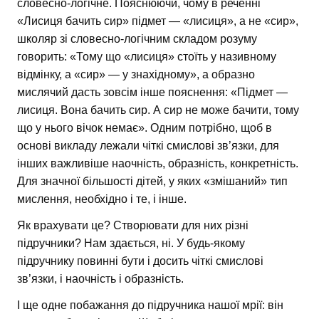
словесно-логічне. Пояснюючи, чому в реченні
«Лисиця бачить сир» підмет — «лисиця», а не «сир»,
школяр зі словесно-логічним складом розуму
говорить: «Тому що «лисиця» стоїть у називному
відмінку, а «сир» — у знахідному», а образно
мислячий дасть зовсім інше пояснення: «Підмет —
лисиця. Вона бачить сир. А сир не може бачити, тому
що у нього вічок немає». Одним потрібно, щоб в
основі викладу лежали чіткі смислові зв’язки, для
інших важливіше наочність, образність, конкретність.
Для значної більшості дітей, у яких «змішаний» тип
мислення, необхідно і те, і інше.
Як врахувати це? Створювати для них різні
підручники? Нам здається, ні. У будь-якому
підручнику повинні бути і досить чіткі смислові
зв’язки, і наочність і образність.
І ще одне побажання до підручника нашої мрії: він