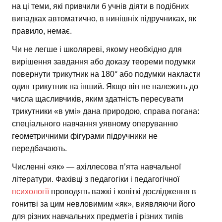
на ці теми, які привчили б учнів діяти в подібних
випадках автоматично, в нинішніх підручниках, як
правило, немає.
Чи не легше і школяреві, якому необхідно для
вирішення завдання або доказу теореми подумки
повернути трикутник на 180° або подумки накласти
один трикутник на інший. Якщо він не належить до
числа щасливчиків, яким здатність пересувати
трикутники «в умі» дана природою, справа погана:
спеціального навчання уявному оперуванню
геометричними фігурами підручники не
передбачають.
Численні «як» — ахіллесова п’ята навчальної
літератури. Фахівці з педагогіки і педагогічної
психології
проводять важкі і копіткі дослідження в
гонитві за цим невловимим «як», виявляючи його
для різних навчальних предметів і різних типів