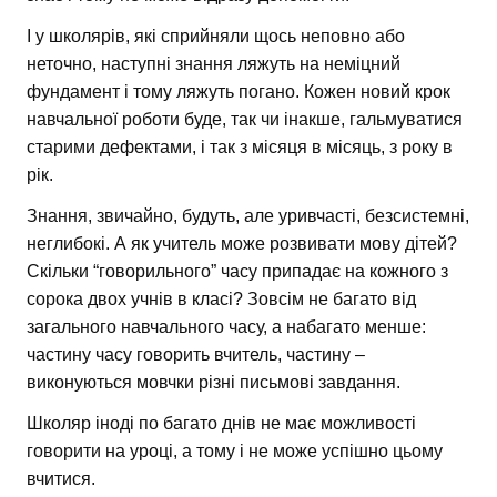
І у школярів, які сприйняли щось неповно або
неточно, наступні знання ляжуть на неміцний
фундамент і тому ляжуть погано. Кожен новий крок
навчальної роботи буде, так чи інакше, гальмуватися
старими дефектами, і так з місяця в місяць, з року в
рік.
Знання, звичайно, будуть, але уривчасті, безсистемні,
неглибокі. А як учитель може розвивати мову дітей?
Скільки “говорильного” часу припадає на кожного з
сорока двох учнів в класі? Зовсім не багато від
загального навчального часу, а набагато менше:
частину часу говорить вчитель, частину –
виконуються мовчки різні письмові завдання.
Школяр іноді по багато днів не має можливості
говорити на уроці, а тому і не може успішно цьому
вчитися.