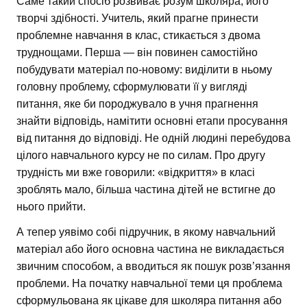
Саме такий спосіб розвиває розум школяра, його
творчі здібності. Учитель, який прагне принести
проблемне навчання в клас, стикається з двома
труднощами. Перша — він повинен самостійно
побудувати матеріал по-новому: виділити в ньому
головну проблему, сформулювати її у вигляді
питання, яке би породжувало в учня прагнення
знайти відповідь, намітити основні етапи просування
від питання до відповіді. Не одній людині перебудова
цілого навчального курсу не по силам. Про другу
трудність ми вже говорили: «відкриття» в класі
зроблять мало, більша частина дітей не встигне до
нього прийти.
А тепер уявімо собі підручник, в якому навчальний
матеріал або його основна частина не викладається
звичним способом, а вводиться як пошук розв’язання
проблеми. На початку навчальної теми ця проблема
сформульована як цікаве для школяра питання або