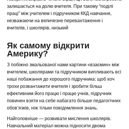
залишається на долю вчителя. При такому “поділі
праці” між учителем і підручником ККД навчання,
незважаючи на величезне перевантаження і
вчителів, і школярів, низький
Як самому відкрити
Америку?
З побіжно змальованої нами картини «взаємин» між
вчителем, школярами та підручником випливають всі
наші побажання до хорошого підручника: щоб хоч
трохи розвантажити вчителя і зробити більш
ефективним його працю і працю учнів, підручник
повинен взяти на себе набагато більше педагогічних
обов’язків, ніж тільки повідомлення знань.
Найголовніше — розвивати мислення школярів.
Навчальний матеріал можна підносити двома