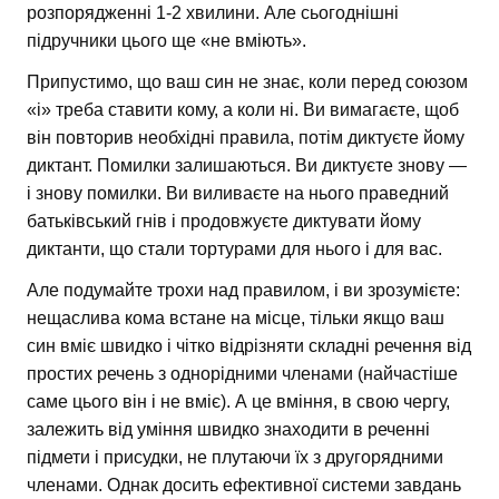
розпорядженні 1-2 хвилини. Але сьогоднішні
підручники цього ще «не вміють».
Припустимо, що ваш син не знає, коли перед союзом
«і» треба ставити кому, а коли ні. Ви вимагаєте, щоб
він повторив необхідні правила, потім диктуєте йому
диктант. Помилки залишаються. Ви диктуєте знову —
і знову помилки. Ви виливаєте на нього праведний
батьківський гнів і продовжуєте диктувати йому
диктанти, що стали тортурами для нього і для вас.
Але подумайте трохи над правилом, і ви зрозумієте:
нещаслива кома встане на місце, тільки якщо ваш
син вміє швидко і чітко відрізняти складні речення від
простих речень з однорідними членами (найчастіше
саме цього він і не вміє). А це вміння, в свою чергу,
залежить від уміння швидко знаходити в реченні
підмети і присудки, не плутаючи їх з другорядними
членами. Однак досить ефективної системи завдань