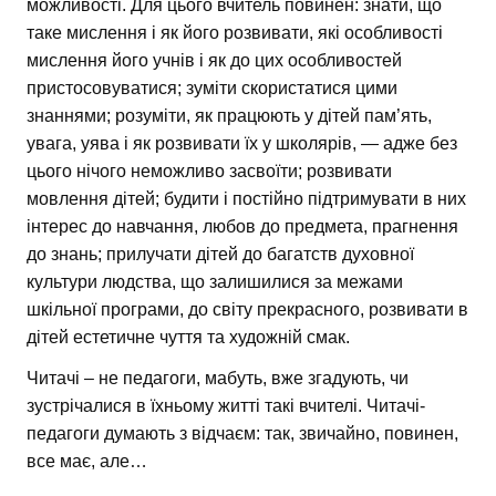
можливості. Для цього вчитель повинен: знати, що
таке мислення і як його розвивати, які особливості
мислення його учнів і як до цих особливостей
пристосовуватися; зуміти скористатися цими
знаннями; розуміти, як працюють у дітей пам’ять,
увага, уява і як розвивати їх у школярів, — адже без
цього нічого неможливо засвоїти; розвивати
мовлення дітей; будити і постійно підтримувати в них
інтерес до навчання, любов до предмета, прагнення
до знань; прилучати дітей до багатств духовної
культури людства, що залишилися за межами
шкільної програми, до світу прекрасного, розвивати в
дітей естетичне чуття та художній смак.
Читачі – не педагоги, мабуть, вже згадують, чи
зустрічалися в їхньому житті такі вчителі. Читачі-
педагоги думають з відчаєм: так, звичайно, повинен,
все має, але…