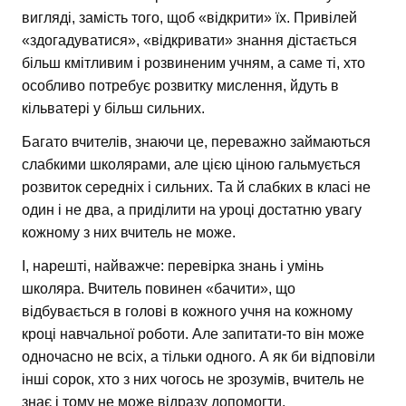
вигляді, замість того, щоб «відкрити» їх. Привілей
«здогадуватися», «відкривати» знання дістається
більш кмітливим і розвиненим учням, а саме ті, хто
особливо потребує розвитку мислення, йдуть в
кільватері у більш сильних.
Багато вчителів, знаючи це, переважно займаються
слабкими школярами, але цією ціною гальмується
розвиток середніх і сильних. Та й слабких в класі не
один і не два, а приділити на уроці достатню увагу
кожному з них вчитель не може.
І, нарешті, найважче: перевірка знань і умінь
школяра. Вчитель повинен «бачити», що
відбувається в голові в кожного учня на кожному
кроці навчальної роботи. Але запитати-то він може
одночасно не всіх, а тільки одного. А як би відповіли
інші сорок, хто з них чогось не зрозумів, вчитель не
знає і тому не може відразу допомогти.