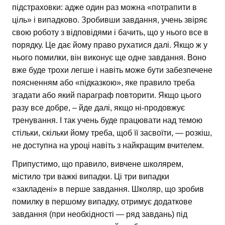
підстраховки: адже один раз можна «потрапити в
ціль» і випадково. Зробивши завдання, учень звіряє
свою роботу з відповідями і бачить, що у нього все в
порядку. Це дає йому право рухатися далі. Якщо ж у
нього помилки, він виконує ще одне завдання. Воно
вже буде трохи легше і навіть може бути забезпечене
поясненням або «підказкою», яке правило треба
згадати або який параграф повторити. Якщо цього
разу все добре, – йде далі, якщо ні-продовжує
тренування. І так учень буде працювати над темою
стільки, скільки йому треба, щоб її засвоїти, — розкіш,
не доступна на уроці навіть з найкращим вчителем.
Припустимо, що правило, вивчене школярем,
містило три важкі випадки. Ці три випадки
«закладені» в перше завдання. Школяр, що зробив
помилку в першому випадку, отримує додаткове
завдання (при необхідності — ряд завдань) під