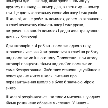
номером один; школяр, який зробив помилку у
другому випадку, — номер два, в третьому — номер
три. Це дасть колосальну економію часу і сил учнів.
Школярі, які не роблять помилок, даремно втрачають
в класі величезну кількість часу і сил: уроки,
витрачені на аналіз помилок і додаткове тренування,
для них безглузді.
Для школярів, які роблять помилки одного типу,
втрачений час, який витрачається в класі на роботу
над помилками іншого типу. Положення, при якому
школярі працюють тільки над своїми помилками,
саме безпрограшне. Якби таке становище увійшло в
повсякденне життя школи, питання про
перевантаження школярів було б значною мірою
знято.
Школярі розрізняються і за типом мислення: у одних
більш розвинене образне мислення, У інших –