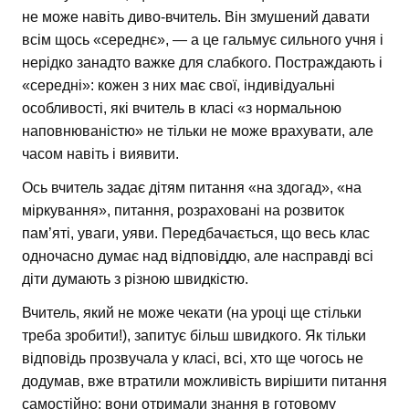
не може навіть диво-вчитель. Він змушений давати
всім щось «середнє», — а це гальмує сильного учня і
нерідко занадто важке для слабкого. Постраждають і
«середні»: кожен з них має свої, індивідуальні
особливості, які вчитель в класі «з нормальною
наповнюваністю» не тільки не може врахувати, але
часом навіть і виявити.
Ось вчитель задає дітям питання «на здогад», «на
міркування», питання, розраховані на розвиток
пам’яті, уваги, уяви. Передбачається, що весь клас
одночасно думає над відповіддю, але насправді всі
діти думають з різною швидкістю.
Вчитель, який не може чекати (на уроці ще стільки
треба зробити!), запитує більш швидкого. Як тільки
відповідь прозвучала у класі, всі, хто ще чогось не
додумав, вже втратили можливість вирішити питання
самостійно: вони отримали знання в готовому