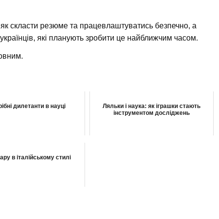
те як скласти резюме та працевлаштуватись безпечно, а
 українців, які планують зробити це найближчим часом.
овним.
рібні дилетанти в науці
Ляльки і наука: як іграшки стають
інструментом досліджень
ару в італійському стилі