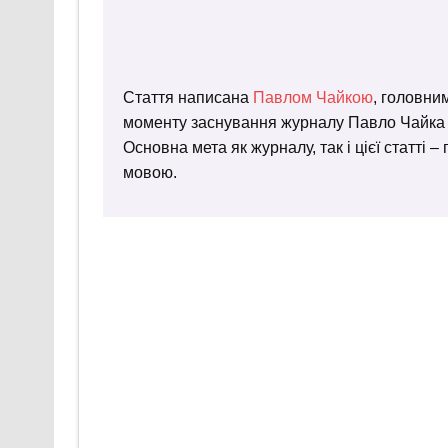
Стаття написана
Павлом Чайкою
, головни
моменту заснування журналу Павло Чайка пр
Основна мета як журналу, так і цієї статті 
мовою.