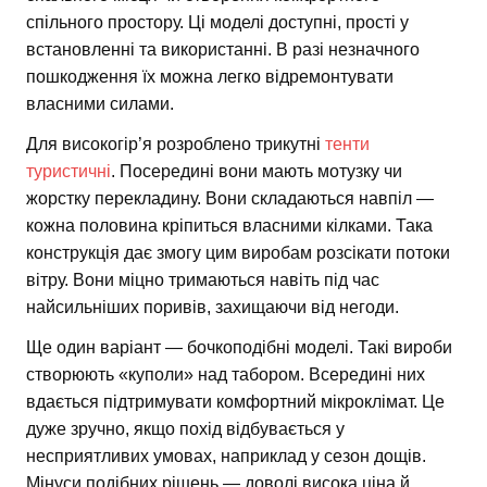
спільного простору. Ці моделі доступні, прості у
встановленні та використанні. В разі незначного
пошкодження їх можна легко відремонтувати
власними силами.
Для високогір’я розроблено трикутні
тенти
туристичні
. Посередині вони мають мотузку чи
жорстку перекладину. Вони складаються навпіл —
кожна половина кріпиться власними кілками. Така
конструкція дає змогу цим виробам розсікати потоки
вітру. Вони міцно тримаються навіть під час
найсильніших поривів, захищаючи від негоди.
Ще один варіант — бочкоподібні моделі. Такі вироби
створюють «куполи» над табором. Всередині них
вдається підтримувати комфортний мікроклімат. Це
дуже зручно, якщо похід відбувається у
несприятливих умовах, наприклад у сезон дощів.
Мінуси подібних рішень — доволі висока ціна й