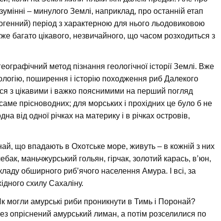
зумінні – минулого Землі, наприклад, про останній етап
опогенний) період з характерною для нього льодовиковою
уже багато цікавого, незвичайного, що часом розходиться з
ографічний метод пізнання геологічної історії Землі. Вже
іологію, поширення і історію походження риб Далекого
тися з цікавими і важко пояснимими на перший погляд
 саме прісноводних; для морських і прохідних це було б не
на від одної річках на материку і в річках островів,
най, що впадають в Охотське море, живуть – в кожній з них
ебак, маньчжурський гольян, гірчак, золотий карась, в’юн,
кладу обширного риб’ячого населення Амура. І всі, за
хідного схилу Сахаліну.
к могли амурські риби проникнути в Тимь і Поронай?
ез опріснений амурський лиман, а потім розселилися по