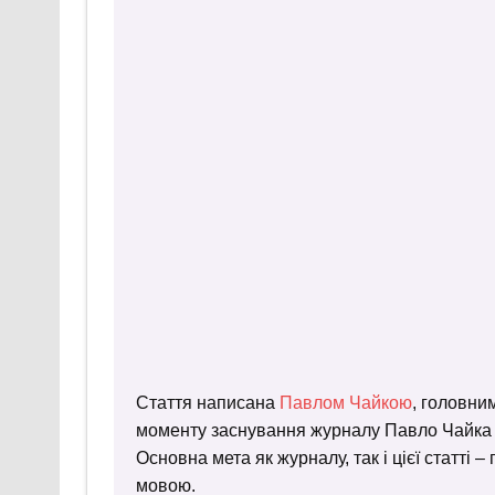
Стаття написана
Павлом Чайкою
, головни
моменту заснування журналу Павло Чайка пр
Основна мета як журналу, так і цієї статті 
мовою.