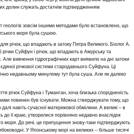
ових долин служать достатнім підтвердженням
іт геологів зовсім іншими методами було встановлено, що
тського моря була сушею.
для річок, що впадають в затоку Петра Великого. Біолог А.
б річки Суйфун і річок, що впадають в Амурську та
і. Але вивчення гідрографічних карт виявило на дні затоки
 єдиної річкової системи стародавнього Суйфуна. Ці
гічно недавньому минулому тут була суша. Але як далеко
ття річок Суйфуна і Туманган, хоча близька спорідненість
ж ними повинен був існувати. Можна стверджувати тому, що
 далі навіть сучасної материкової обмілини. А великі – в
ть до її краю, утворилися порівняно недавно внаслідок
о моря. До речі, це припущення знову-таки підтверджують
либоководні. У Японському морі на великих – більше тисячі