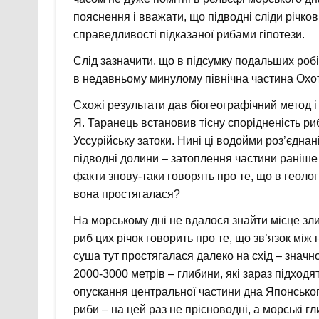
пояснення і вважати, що підводні сліди річк
справедливості підказаної рибами гіпотези.
Слід зазначити, що в підсумку подальших роб
в недавньому минулому північна частина Охо
Схожі результати дав біогеографічний метод і 
Я. Таранець встановив тісну спорідненість ри
Уссурійську затоки. Нині ці водойми роз’єднан
підводні долини – затоплення частини раніше
факти знову-таки говорять про те, що в геоло
вона простягалася?
На морському дні не вдалося знайти місце зли
риб цих річок говорить про те, що зв’язок мі
суша тут простягалася далеко на схід – значно
2000-3000 метрів – глибини, які зараз підходя
опускання центральної частини дна Японськог
риби – на цей раз не прісноводні, а морські г