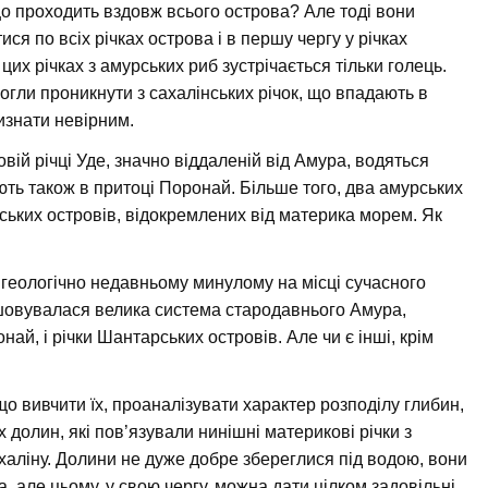
що проходить вздовж всього острова? Але тоді вони
я по всіх річках острова і в першу чергу у річках
 цих річках з амурських риб зустрічається тільки голець.
огли проникнути з сахалінських річок, що впадають в
изнати невірним.
овій річці Уде, значно віддаленій від Амура, водяться
ють також в притоці Поронай. Більше того, два амурських
рських островів, відокремлених від материка морем. Як
геологічно недавньому минулому на місці сучасного
ашовувалася велика система стародавнього Амура,
онай, і річки Шантарських островів. Але чи є інші, крім
що вивчити їх, проаналізувати характер розподілу глибин,
 долин, які пов’язували нинішні материкові річки з
халіну. Долини не дуже добре збереглися під водою, вони
, але цьому, у свою чергу, можна дати цілком задовільні