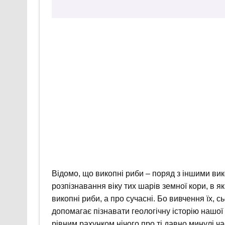
Відомо, що викопні риби – поряд з іншими в
розпізнавання віку тих шарів земної кори, в я
викопні риби, а про сучасні. Бо вивчення їх, с
допомагає пізнавати геологічну історію нашої
рівним рахунком нічого про ті давно минулі ча