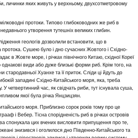
би, личинки яких живуть у верхньому, двухсотметровому
 мілководні протоки. Типово глибоководних же риб в
 недавнього утворення тутешніх великих глибин.
слідження геологів дозволили встановити, що в
протока. Сушею було і дно сучасних Жовтого і Східно-
дає в Жовте море, і річках північного Китаю, східної Кореї
 однакові види або дуже близькі форми риб. Крім того, на
 стародавньої Хуанхе та її приток. Сліди ці йдуть до
ибокій западині Східно-Китайського моря, яка, треба
У четвертинний час, як свідчать риби, тут існувала суша,
ипливом якої була річка Янцзицзян.
Китайського моря. Приблизно сорок років тому про це
ааф і Вебер. Тісна спорідненість риб в річках островів
ва спонукала цих вчених висловити припущення про те,
океані знизився і оголилося дно Південно-Китайського та
стровів і півостровів злилися і утворили велику систему