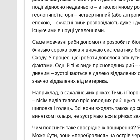
події відносно недавнього – в геологічному ро
геологічної історії – четвертинний (або антр
епохою, – сучасні риби розповідають дуже і д
існуючими в науці уявленнями.
Саме мовчазні риби допомогли розробити біоге
близько сорока років я вивчаю систематику, б
Сходу. У процесі цієї роботи довелося зіткну
фактами. Одні й ті ж види прісноводних риб –
дивним – зустрічаються в далеко віддалених од
значно віддалених від материка.
Наприклад, в сахалінських річках Тимь і Поро
– вісім видів типово прісноводних риб: щука, ч
щиповка і голець. Всі вони входять також до с
винятком гольця, не зустрічаються в річках за
Чим пояснити таке своєрідне їх поширення? Я
Може бути, вони «перебралися» на острів чер