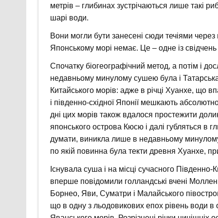
метрів – глибинах зустрічаються лише такі ри
шарі води.
Вони могли бути занесені сюди течіями через
Японському морі немає. Це – одне із свідчень
Спочатку біогеографічний метод, а потім і до
недавньому минулому сушею була і Татарська 
Китайського морів: адже в річці Хуанхе, що впа
і південно-східної Японії мешкають абсолютно
дні цих морів також вдалося простежити долини
японського острова Кюсю і далі губляться в гл
думати, виникла лише в недавньому минулому. 
по якій повинна була текти древня Хуанхе, пр
Існувала суша і на місці сучасного Південно-
вперше повідомили голландські вчені Молленгр
Борнео, Яви, Суматри і Малайського півостро
що в одну з льодовикових епох рівень води в 
Яванського морів. Розрізнені річки нинішніх о