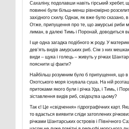
Сахаліну, подолавши навіть гірський хребет, 
повинні були більш-менш рівномірно розселитис
західного схилу. Однак, як вже було сказано, в
Отже, припущення про те, що амурські риби м
лиман, в далекі Тимь і Поронай, доводиться в
І ще одна загадка подібного ж роду. У материк
дев’ять видів амурських риб. Сім з них мешка
види – щука і голець – живуть у річках Шанта
пояснити ці факти?
Найбільш розумним було б припущення, що в 
Охотського моря існувала суша. На ній розт
притоками якого були і річка Уда, і Тимь, і Пор
зіставлення видів риб, свідоцтва цьому?
Так є! Це «свідчення» гідрографічних карт. Як
то вдається виявити сліди затоплених річкових
річками Шантарських островів і Північного Са
часом не дуже помітні в рельєфі морського дна