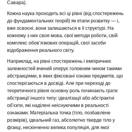
Савара).
Кожна наука проходить всі ці рівні (від спостережень
до фундаментальних теорій) як етапи розвитку — і,
вже освоєні, вони залишаються в її структурі. На
кожному з них своя мова, свої методи роботи, свій
комплекс обов’язкових операцій, свої засоби
відображення реального світу.
Наприклад, на рівні спостережень і емпіричних
залежностей вчений оперує головним чином такими
абстракціями, в яких фіксовані ознаки предметів, що
спостерігаються в досвіді. Але при переході до
теоретичного рівня основну роль починають грати
абстракції іншого типу: ідеалізації або абстрактні
об’єкти, які наділені неіснуючими в реальності
ознаками. Матеріальна точка (тіло, позбавлене
розмірів), ідеальний газ, абсолютно тверде тіло у
фізиці, нескінченно велика популяція, для якої