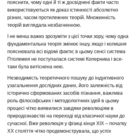
пояснити, чому одні й ті ж досвідчені факти часто
використовуються як доказ істинності абсолютно
різних, часом протилежних теорій. Множинність
теорій виглядала незбагненною.
І не менш важко зрозуміти з цієї точки зору, чому одна
фундаментальна теорія змінює іншу, якщо і колишня
пояснювала всі відомі факти; в цьому сенсі система
Птолемея не поступалася системі Коперника і все-
таки була витіснена нею.
Незводимість теоретичного пошуку до індуктивного
узагальнення дослідних даних, його залежність від
історично сформованих засобів пізнання, важлива
роль філософських і методологічних ідей в цьому
процесі чітко виявилися завдяки революціям в
природознавстві на переході від класичної науки до
сучасної. Вже революція у фізиці кінця XIX – початку
XX століття чітко продемонструвала, що успіх