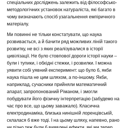
спеціальних досліджень залежить від філософсько-
методологічних установок натураліста, які багато в
чому визначають спосіб узагальнення емпіричного
матеріалу.
Ми повинні не тільки констатувати, що наука
розвивається, а й бачити ряд можливих ліній такого
розвитку, не всі з яких реалізувалися в історії
цивілізації. Не було стовпової дороги історії науки –
були і тупики, і обхідні стежки, і розвилки. І можна
уявити собі уявний експеримент: що було б, якби
наука пішла не цим шляхом, а по-іншому. Якби,
наприклад, сучасники прийняли математичний
апарат, запропонований Ріманом, і змогли
побудувати його фізичну інтерпретацію (забудемо на
час про все, що цьому заважало). Класична
електродинаміка, близька нинішній лоренцівській,
склалася б вже тоді. І на цьому шляху, напевно, рано
чи пізно теж були б виявлені ефекти, які ми тепер