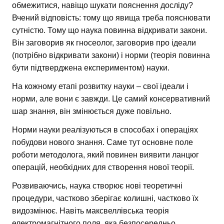
обмежитися, навіщо шукати пояснення досліду?
Вчений відповість: тому що явища треба пояснювати
сутністю. Тому що наука повинна відкривати закони.
Він заговорив як гносеолог, заговорив про ідеали
(потрібно відкривати закони) і норми (теорія повинна
бути підтверджена експериментом) науки.
На кожному етапі розвитку науки – свої ідеали і
норми, але вони є завжди. Це самий консервативний
шар знання, він змінюється дуже повільно.
Норми науки реалізуються в способах і операціях
побудови нового знання. Саме тут основне поле
роботи методолога, який повинен виявити ланцюг
операцій, необхідних для створення нової теорії.
Розвиваючись, наука створює нові теоретичні
процедури, частково зберігає колишні, частково їх
видозмінює. Навіть максвеллівська теорія
електромагнітного поля, яка безпосередньо