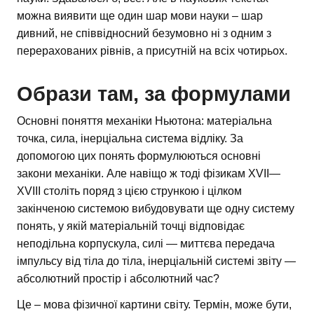
можна виявити ще один шар мови науки – шар
дивний, не співвідносний безумовно ні з одним з
перерахованих рівнів, а присутній на всіх чотирьох.
Образи там, за формулами
Основні поняття механіки Ньютона: матеріальна
точка, сила, інерціальна система відліку. За
допомогою цих понять формулюються основні
закони механіки. Але навіщо ж тоді фізикам XVII—
XVIII століть поряд з цією стрункою і цілком
закінченою системою вибудовувати ще одну систему
понять, у якій матеріальній точці відповідає
неподільна корпускула, силі — миттєва передача
імпульсу від тіла до тіла, інерціальній системі звіту —
абсолютний простір і абсолютний час?
Це – мова фізичної картини світу. Термін, може бути,