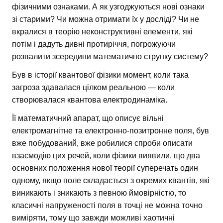
фізичними ознаками. А як узгоджуються нові ознаки
зі старими? Чи можна отримати їх у досліді? Чи не
вкралися в теорію неконструктивні елементи, які
потім і дадуть дивні протиріччя, погрожуючи
розвалити зсередини математично струнку систему?
Був в історії квантової фізики момент, коли така
загроза здавалася цілком реальною — коли
створювалася квантова електродинаміка.
Її математичний апарат, що описує вільні
електромагнітне та електронно-позитронне поля, був
вже побудований, вже робилися спроби описати
взаємодію цих речей, коли фізики виявили, що два
основних положення нової теорії суперечать один
одному, якщо поле складається з окремих квантів, які
виникають і зникають з певною ймовірністю, то
класичні напруженості поля в точці не можна точно
виміряти, тому що завжди можливі хаотичні