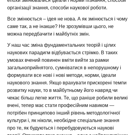
епохи змінювалися ідеали і норми пізнання, способи
організації знання, способи наукової роботи.
Все змінюється – ідея не нова. А як змінюється і чому
саме так, а не інакше? Не зрозумівши цього, не
можна передбачити і майбутніх змін.
У наш час зміна фундаментальних теорій і цілих
наукових парадигм відбувається стрімко. В таких
умовах вчений повинен вміти вийти за рамки
загальноприйнятого, сумніватися в непорушному і
формувати все нові і нові методи, норми, ідеали
наукового знання. Якщо врахувати прискорені темпи
розвитку науки, то в майбутньому його навряд чи
чекає більш легке життя. Те, що раніше робили великі
вчені, тепер має стати професійним навиком —
потрібен принципово інший рівень методологічної
культури і, як ніколи, необхідне спеціальне знання
про те, як будуються і перебудовуються наукові