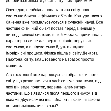
доводиться знімати досить штучним прийомом.
Очевидно, необхідна нова картина світу, нове
системне бачення фізичних об’єктів. Контури такого
бачення вже промальовуються в сучасній науці. Все
частіше фізичний об’єкт постає перед вченими у
вигляді великої системи, в якій жорстка причинність
характерна лише для верхніх рівнів, керуючих
системою, а в підсистемах йдуть випадкові,
імовірнісні процеси. Фізика пішла зі світу Декарта і
Ньютона, світу, влаштованого на зразок простої
машини.
А в космології вже народжується образ фізичного
світу, що розвивається в часі: сингулярна точка, від
якої він веде початок, первинні елементарні
частинки, що з’явилися після першого вибуху, від
яких «відбулися» всі інші. Значить, і фізичні закони
повинні змінюватися в часі?