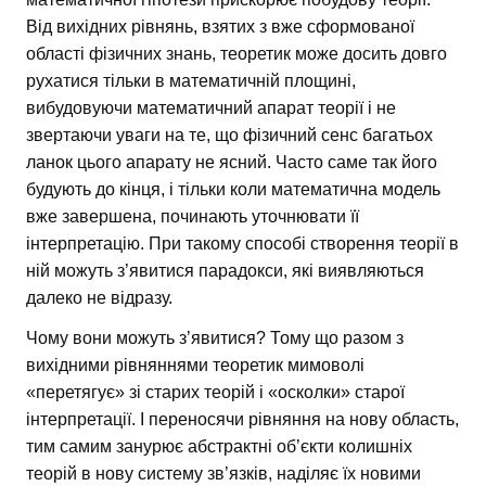
Від вихідних рівнянь, взятих з вже сформованої
області фізичних знань, теоретик може досить довго
рухатися тільки в математичній площині,
вибудовуючи математичний апарат теорії і не
звертаючи уваги на те, що фізичний сенс багатьох
ланок цього апарату не ясний. Часто саме так його
будують до кінця, і тільки коли математична модель
вже завершена, починають уточнювати її
інтерпретацію. При такому способі створення теорії в
ній можуть з’явитися парадокси, які виявляються
далеко не відразу.
Чому вони можуть з’явитися? Тому що разом з
вихідними рівняннями теоретик мимоволі
«перетягує» зі старих теорій і «осколки» старої
інтерпретації. І переносячи рівняння на нову область,
тим самим занурює абстрактні об’єкти колишніх
теорій в нову систему зв’язків, наділяє їх новими