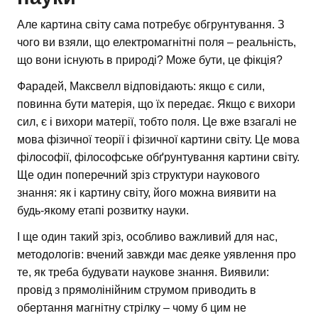
Але картина світу сама потребує обгрунтування. З
чого ви взяли, що електромагнітні поля – реальність,
що вони існують в природі? Може бути, це фікція?
Фарадей, Максвелл відповідають: якщо є сили,
повинна бути матерія, що їх передає. Якщо є вихори
сил, є і вихори матерії, тобто поля. Це вже взагалі не
мова фізичної теорії і фізичної картини світу. Це мова
філософії, філософське обґрунтування картини світу.
Ще один поперечний зріз структури наукового
знання: як і картину світу, його можна виявити на
будь-якому етапі розвитку науки.
І ще один такий зріз, особливо важливий для нас,
методологів: вчений завжди має деяке уявлення про
те, як треба будувати наукове знання. Виявили:
провід з прямолінійним струмом приводить в
обертання магнітну стрілку – чому б цим не