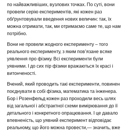
по найважливіших, вузлових точках. По суті, вони
провели серію експериментів, які кожен раз
обґрунтовували введення нових величин: так, їх
можна отримати, так, ми отримаємо саме те, що нам
потрібно.
Вони не провели жодного експерименту – того
реального експерименту, з яким пов’язане всяке
уявлення про фізику. Всі експерименти були
уявними. І до сих пір фізики вражаються їх красі і
витонченості.
Вчений, який проводить такі експерименти, повинен
поєднувати в собі фізика, математика та інженера.
Бор і Розенфельд кожен раз проходили весь шлях
від загальної і абстрактної схеми вимірювання до її
детального і конкретного опрацювання. І це давало
впевненість, що уявний експеримент відповідає
реальному, що його можна провести,— значить, вже