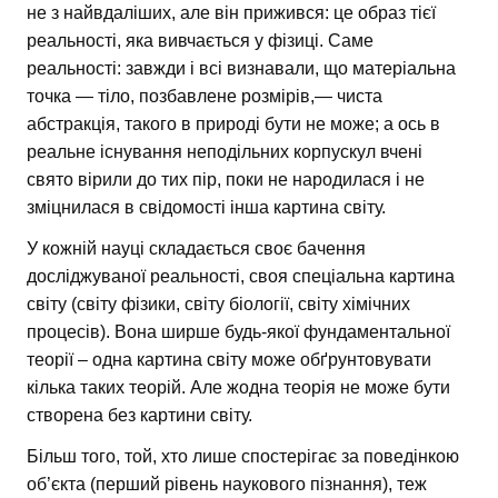
не з найвдаліших, але він прижився: це образ тієї
реальності, яка вивчається у фізиці. Саме
реальності: завжди і всі визнавали, що матеріальна
точка — тіло, позбавлене розмірів,— чиста
абстракція, такого в природі бути не може; а ось в
реальне існування неподільних корпускул вчені
свято вірили до тих пір, поки не народилася і не
зміцнилася в свідомості інша картина світу.
У кожній науці складається своє бачення
досліджуваної реальності, своя спеціальна картина
світу (світу фізики, світу біології, світу хімічних
процесів). Вона ширше будь-якої фундаментальної
теорії – одна картина світу може обґрунтовувати
кілька таких теорій. Але жодна теорія не може бути
створена без картини світу.
Більш того, той, хто лише спостерігає за поведінкою
об’єкта (перший рівень наукового пізнання), теж