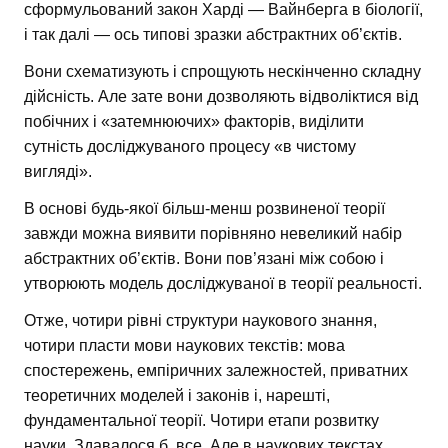
сформульований закон Харді — Вайнберга в біології,
і так далі — ось типові зразки абстрактних об’єктів.
Вони схематизують і спрощують нескінченно складну
дійсність. Але зате вони дозволяють відволіктися від
побічних і «затемнюючих» факторів, виділити
сутність досліджуваного процесу «в чистому
вигляді».
В основі будь-якої більш-менш розвиненої теорії
завжди можна виявити порівняно невеликий набір
абстрактних об’єктів. Вони пов’язані між собою і
утворюють модель досліджуваної в теорії реальності.
Отже, чотири рівні структури наукового знання,
чотири пласти мови наукових текстів: мова
спостережень, емпіричних залежностей, приватних
теоретичних моделей і законів і, нарешті,
фундаментальної теорії. Чотири етапи розвитку
науки. Здавалося б, все. Але в наукових текстах