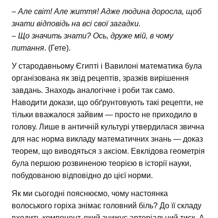
– Але світ! Але життя! Адже людина доросла, щоб
знати відповідь на всі свої загадки.
– Що значить знати? Ось, друже мій, в чому
питання
. (Гете).
У стародавньому Єгипті і Вавилоні математика була
організована як звід рецептів, зразків вирішення
завдань. Знаходь аналогічне і роби так само.
Наводити докази, що обґрунтовують такі рецепти, не
тільки вважалося зайвим — просто не приходило в
голову. Лише в античній культурі утвердилася звична
для нас норма викладу математичних знань — доказ
теорем, що виводяться з аксіом. Евклідова геометрія
була першою розвиненою теорією в історії науки,
побудованою відповідно до цієї норми.
Як ми сьогодні пояснюємо, чому настоянка
волоського горіха знімає головний біль? До її складу
входить компонент, який знижує артеріальний тиск. А