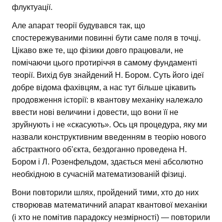
флуктуації.
Але апарат теорії будувався так, що
спостережуваними повинні бути саме поля в точці.
Цікаво вже те, що фізики довго працювали, не
помічаючи цього протиріччя в самому фундаменті
теорії. Вихід був знайдений Н. Бором. Суть його ідеї
добре відома фахівцям, а нас тут більше цікавить
продовження історії: в квантову механіку належало
ввести нові величини і довести, що вони її не
зруйнують і не «скасують». Ось ця процедура, яку ми
назвали конструктивним введенням в теорію нового
абстрактного об’єкта, бездоганно проведена Н.
Бором і Л. Розенфельдом, здається мені абсолютно
необхідною в сучасній математизованій фізиці.
Вони повторили шлях, пройдений тими, хто до них
створював математичний апарат квантової механіки
(і хто не помітив парадоксу незмірності) — повторили