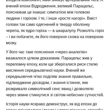
вчений епохи Відродження, великий Парацельс,
пояснював це інакше: симпатією між головою
людини і горіхом. І те, і інше «росте нагорі». Вміст
голови так само одягнений в тверду оболонку
черепа, як ядро горіха — в шкаралупу. Розколіть горіх
– і ви побачите, як його поверхня схожа на поверхню
мозку.
У його час таке пояснення «через аналогію»
вважалося цілком доказовим. Парацельс жив у
переломну епоху, коли ще зберігалися риси стилю
мислення середньовічної науки. Вчений же
середньовіччя чітко поділяв знання правильне,
підтверджене досвідом, і знання істинне, яке
розкривало символічний сенс явищ і дозволяло
через земне стикнутися зі світом небесних сутностей.
Історія науки яскраво демонструє, як від епохи до