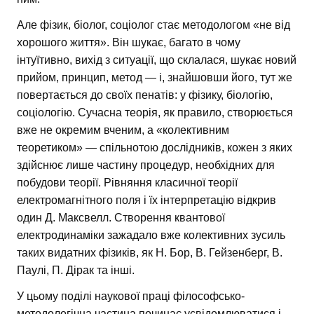
Але фізик, біолог, соціолог стає методологом «не від
хорошого життя». Він шукає, багато в чому
інтуїтивно, вихід з ситуації, що склалася, шукає новий
прийом, принцип, метод — і, знайшовши його, тут же
повертається до своїх пенатів: у фізику, біологію,
соціологію. Сучасна теорія, як правило, створюється
вже не окремим вченим, а «колективним
теоретиком» — спільнотою дослідників, кожен з яких
здійснює лише частину процедур, необхідних для
побудови теорії. Рівняння класичної теорії
електромагнітного поля і їх інтерпретацію відкрив
один Д. Максвелл. Створення квантової
електродинаміки зажадало вже колективних зусиль
таких видатних фізиків, як Н. Бор, В. Гейзенберг, В.
Паулі, П. Дірак та інші.
У цьому поділі наукової праці філософсько-
методологічна частина починає усвідомлюватися і