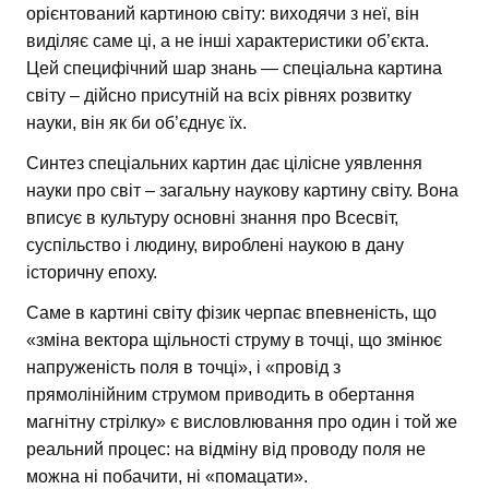
орієнтований картиною світу: виходячи з неї, він
виділяє саме ці, а не інші характеристики об’єкта.
Цей специфічний шар знань — спеціальна картина
світу – дійсно присутній на всіх рівнях розвитку
науки, він як би об’єднує їх.
Синтез спеціальних картин дає цілісне уявлення
науки про світ – загальну наукову картину світу. Вона
вписує в культуру основні знання про Всесвіт,
суспільство і людину, вироблені наукою в дану
історичну епоху.
Саме в картині світу фізик черпає впевненість, що
«зміна вектора щільності струму в точці, що змінює
напруженість поля в точці», і «провід з
прямолінійним струмом приводить в обертання
магнітну стрілку» є висловлювання про один і той же
реальний процес: на відміну від проводу поля не
можна ні побачити, ні «помацати».