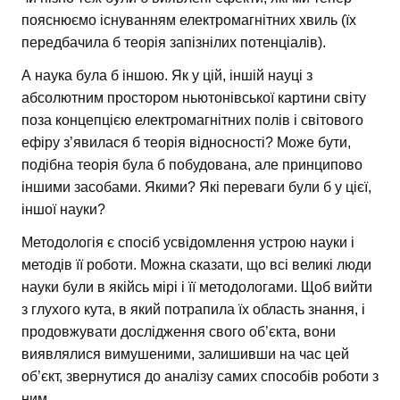
пояснюємо існуванням електромагнітних хвиль (їх
передбачила б теорія запізнілих потенціалів).
А наука була б іншою. Як у цій, іншій науці з
абсолютним простором ньютонівської картини світу
поза концепцією електромагнітних полів і світового
ефіру з’явилася б теорія відносності? Може бути,
подібна теорія була б побудована, але принципово
іншими засобами. Якими? Які переваги були б у цієї,
іншої науки?
Методологія є спосіб усвідомлення устрою науки і
методів її роботи. Можна сказати, що всі великі люди
науки були в якійсь мірі і її методологами. Щоб вийти
з глухого кута, в який потрапила їх область знання, і
продовжувати дослідження свого об’єкта, вони
виявлялися вимушеними, залишивши на час цей
об’єкт, звернутися до аналізу самих способів роботи з
ним.