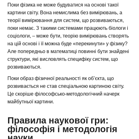
Поки фізика не може будуватися на основі такої
картини світу. Вона немислима без вимірювань, а
теорії вимірювання для систем, що розвиваються,
поки немає. З такими системами працюють біологи і
соціологи, – може бути, теорію вимірювань створять
на цій основі і її можна буде «перекинути» у фізику?
Але попередньо в математиці повинні бути знайдені
структури, які висловлять специфіку систем, що
розвиваються.
Поки образ фізичної реальності як об’єкта, що
розвивається не став спеціальною картиною світу.
Це скоріше філософсько-методологічний начерк
майбутньої картини.
Правила наукової гри:
філософія і методологія
науки