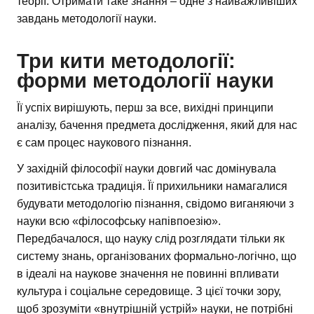
теорії. Отримати таке знання – одне з найважливіших
завдань методології науки.
Три кити методології:
форми методології науки
Її успіх вирішують, перш за все, вихідні принципи
аналізу, бачення предмета дослідження, який для нас
є сам процес наукового пізнання.
У західній філософії науки довгий час домінувала
позитивістська традиція. Її прихильники намагалися
будувати методологію пізнання, свідомо виганяючи з
науки всю «філософську напівпоезію».
Передбачалося, що науку слід розглядати тільки як
систему знань, організованих формально-логічно, що
в ідеалі на наукове значення не повинні впливати
культура і соціальне середовище. З цієї точки зору,
щоб зрозуміти «внутрішній устрій» науки, не потрібні