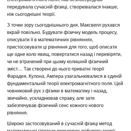
передувала сучасній фізиці, створювалася інакше,
ніж сьогоднішні теорії.
З точки зору сьогоднішнього дня, Максвелл рухався
вкрай повільно. Будувати фізичну модель процесу,
описувати її в математичних рівняннях,
пристосовувати ці рівняння для того, щоб описати
ще одне коло явищ, повертатися назад і перевіряти,
чи не втрачений при цьому колишній фізичний
зміст… Так створені до нього приватні теорії
Фарадея, Кулона, Ампера узагальнювалися в єдиній
фундаментальній теорії електромагнітного поля. Цей
човниковий рух з фізики в математику і назад,
звичайно, ускладнював справу, але зате
забезпечував фізичний сенс кожного нового
рівняння.
Широко застосовуваний в сучасній фізиці метод
математичної гіпотези прискорює побудову теорії.