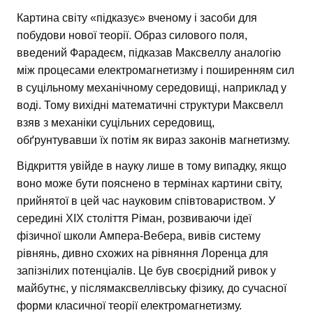
Картина світу «підказує» вченому і засоби для
побудови нової теорії. Образ силового поля,
введений Фарадеєм, підказав Максвеллу аналогію
між процесами електромагнетизму і поширенням сил
в суцільному механічному середовищі, наприклад у
воді. Тому вихідні математичні структури Максвелл
взяв з механіки суцільних середовищ,
обґрунтувавши їх потім як вираз законів магнетизму.
Відкриття увійде в науку лише в тому випадку, якщо
воно може бути пояснено в термінах картини світу,
прийнятої в цей час науковим співтовариством. У
середині XIX століття Ріман, розвиваючи ідеї
фізичної школи Ампера-Вебера, вивів систему
рівнянь, дивно схожих на рівняння Лоренца для
запізнілих потенціалів. Це був своєрідний ривок у
майбутнє, у післямаксвеллівську фізику, до сучасної
форми класичної теорії електромагнетизму.