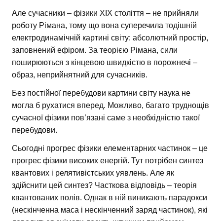
Але сучасники – фізики XIX століття – не прийняли
роботу Рімана, тому що вона суперечила тодішній
електродинамічній картині світу: абсолютний простір,
заповнений ефіром. За теорією Рімана, сили
поширюються з кінцевою швидкістю в порожнечі –
образ, неприйнятний для сучасників.
Без постійної перебудови картини світу наука не
могла б рухатися вперед. Можливо, багато труднощів
сучасної фізики пов’язані саме з необхідністю такої
перебудови.
Сьогодні прогрес фізики елементарних частинок – це
прогрес фізики високих енергій. Тут потрібен синтез
квантових і релятивістських уявлень. Але як
здійснити цей синтез? Часткова відповідь – теорія
квантованих полів. Однак в ній виникають парадокси
(нескінченна маса і нескінченний заряд частинок), які