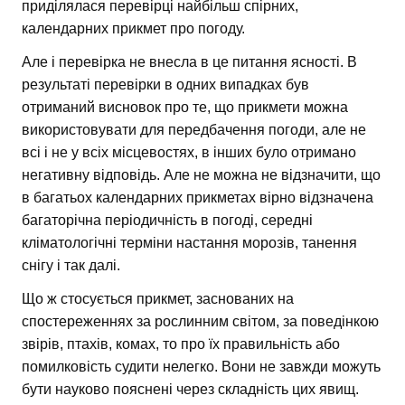
приділялася перевірці найбільш спірних,
календарних прикмет про погоду.
Але і перевірка не внесла в це питання ясності. В
результаті перевірки в одних випадках був
отриманий висновок про те, що прикмети можна
використовувати для передбачення погоди, але не
всі і не у всіх місцевостях, в інших було отримано
негативну відповідь. Але не можна не відзначити, що
в багатьох календарних прикметах вірно відзначена
багаторічна періодичність в погоді, середні
кліматологічні терміни настання морозів, танення
снігу і так далі.
Що ж стосується прикмет, заснованих на
спостереженнях за рослинним світом, за поведінкою
звірів, птахів, комах, то про їх правильність або
помилковість судити нелегко. Вони не завжди можуть
бути науково пояснені через складність цих явищ.