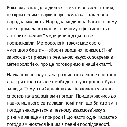
Кожному з нас доводилося стикатися в житті з тим,
що крім великої науки існує і «мала» – так звана
народна мудрість. Народна медицина багато в чому
вже отримала визнання, причому ефективність і
авторитет великої медицини від цього не
постраждали. Метеорологія також має свого
«меншого брата» – збори народних прикмет. Який
зв’язок цих прикмет з реальною наукою, зокрема в
метеорологією, про це поговоримо в нашій статті.
Наука про погоду стала розвиватися лише в останні
два-три століття, але необхідність у її прогнозі була
завжди. Тому з найдавніших часів людина уважно
спостерігала за змінами погоди. Придивляючись до
навколишнього світу, люди помітили, що багато змін
погоди знаходяться в певному взаємозв’язку з
різними явищами природи і що часто один характер
погоди змінюється іншим в певній послідовності.