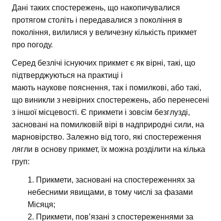
Дані таких спостережень, що накопичувалися
протягом століть і передавалися з покоління в
покоління, вилилися у величезну кількість прикмет
про погоду.
Серед безлічі існуючих прикмет є як вірні, такі, що
підтверджуються на практиці і
мають наукове пояснення, так і помилкові, або такі,
що виникли з невірних спостережень, або перенесені
з іншої місцевості. Є прикмети і зовсім безглузді,
засновані на помилковій вірі в надприродні сили, на
марновірство. Залежно від того, які спостереження
лягли в основу прикмет, їх можна розділити на кілька
груп:
Прикмети, засновані на спостереженнях за
небесними явищами, в тому числі за фазами
Місяця;
Прикмети, пов’язані з спостереженнями за