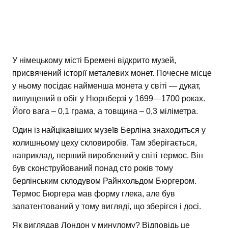
У німецькому місті Бремені відкрито музей,
присвячений історії металевих монет. Почесне місце
у ньому посідає найменша монета у світі — дукат,
випущений в обіг у Нюрнберзі у 1699—1700 роках.
Його вага – 0,1 грама, а товщина – 0,3 міліметра.
Один із найцікавіших музеїв Берліна знаходиться у
колишньому цеху скловиробів. Там зберігається,
наприклад, перший вироблений у світі термос. Він
був сконструйований понад сто років тому
берлінським склодувом Райнхольдом Бюргером.
Термос Бюргера мав форму глека, але був
запатентований у тому вигляді, що зберігся і досі.
Як виглядав Лондон у минулому? Відповідь це