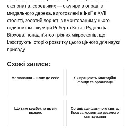
експонатів, серед яких — окуляри в оправі з
мигдального дерева, виготовлені в Індії в XVII
столітті, золотий лорнет із вмонтованим у нього
годинником, окуляри Роберта Коха і Рудольфа
Вірхова, понад п’ятсот різних мікроскопів, що
ілюструють історію розвитку цього цінного для науки
приладу.
Схожі записи:
Малювання – шлях до себе
Як працюють благодійні
фонди та організації
Що таке кешбек та як він
Організація дитячого свята:
працює
Крок за кроком до веселого
святкування