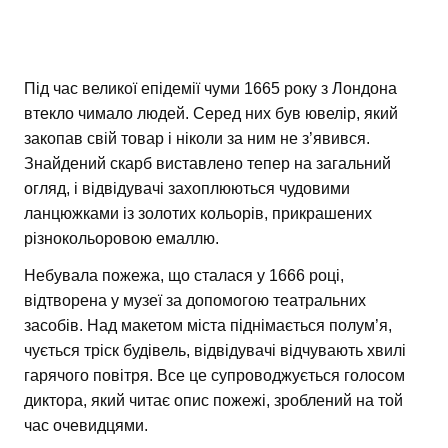
Під час великої епідемії чуми 1665 року з Лондона
втекло чимало людей. Серед них був ювелір, який
закопав свій товар і ніколи за ним не з’явився.
Знайдений скарб виставлено тепер на загальний
огляд, і відвідувачі захоплюються чудовими
ланцюжками із золотих кольорів, прикрашених
різнокольоровою емаллю.
Небувала пожежа, що сталася у 1666 році,
відтворена у музеї за допомогою театральних
засобів. Над макетом міста піднімається полум’я,
чується тріск будівель, відвідувачі відчувають хвилі
гарячого повітря. Все це супроводжується голосом
диктора, який читає опис пожежі, зроблений на той
час очевидцями.