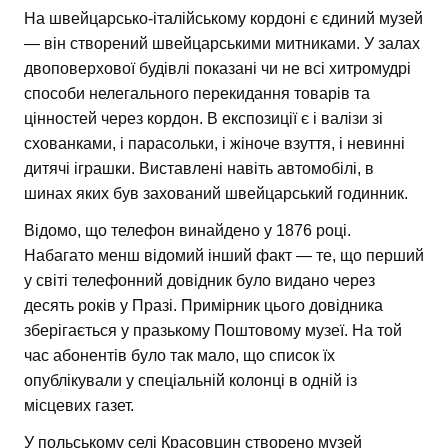
На швейцарсько-італійському кордоні є єдиний музей
— він створений швейцарськими митниками. У залах
двоповерхової будівлі показані чи не всі хитромудрі
способи нелегального перекидання товарів та
цінностей через кордон. В експозиції є і валізи зі
схованками, і парасольки, і жіноче взуття, і невинні
дитячі іграшки. Виставлені навіть автомобілі, в
шинах яких був захований швейцарський годинник.
Відомо, що телефон винайдено у 1876 році.
Набагато менш відомий інший факт — те, що перший
у світі телефонний довідник було видано через
десять років у Празі. Примірник цього довідника
зберігається у празькому Поштовому музеї. На той
час абонентів було так мало, що список їх
опублікували у спеціальній колонці в одній із
місцевих газет.
У польському селі Красовцин створено музей