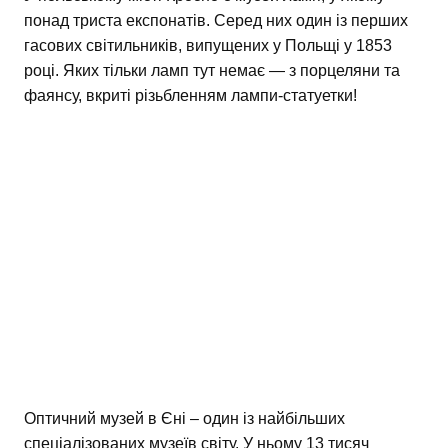
понад триста експонатів. Серед них один із перших
гасових світильників, випущених у Польщі у 1853
році. Яких тільки ламп тут немає — з порцеляни та
фаянсу, вкриті різьбленням лампи-статуетки!
Оптичний музей в Єні – один із найбільших
спеціалізованих музеїв світу. У ньому 13 тисяч