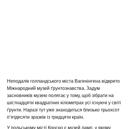
Неподалік голландського міста Вагенінгена відкрито
Міжнародний музей ґрунтознавства. Задум
засновників музею полягає у тому, щоб зібрати на
шістнадцяти квадратних кілометрах усі існуючі у світі
ґрунти. Наразі тут уже знаходиться близько трьохсот
п’ятдесяти зразків із тридцяти країн.
У польському місті Кросно є музей ламп, у якому