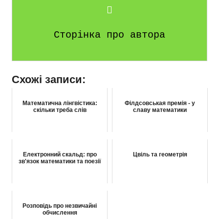
Сторінка про автора
Схожі записи:
Математична лінгвістика:
Філдсовськая премія - у
скільки треба слів
славу математики
Електронний скальд: про
Цвіль та геометрія
зв'язок математики та поезії
Розповідь про незвичайні
обчислення