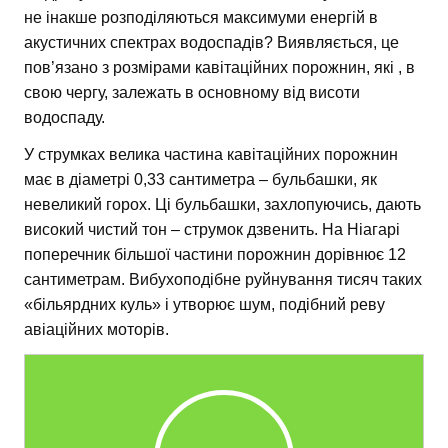
не інакше розподіляються максимуми енергій в
акустичних спектрах водоспадів? Виявляється, це
пов’язано з розмірами кавітаційних порожнин, які , в
свою чергу, залежать в основному від висоти
водоспаду.
У струмках велика частина кавітаційних порожнин
має в діаметрі 0,33 сантиметра – бульбашки, як
невеликий горох. Ці бульбашки, захлопуючись, дають
високий чистий тон – струмок дзвенить. На Ніагарі
поперечник більшої частини порожнин дорівнює 12
сантиметрам. Вибухоподібне руйнування тисяч таких
«більярдних куль» і утворює шум, подібний реву
авіаційних моторів.