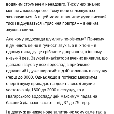
водяним струменем ненадовго. Тиск у них значно
менше атмосферного. Тому вони сплющуються,
захлопуються. А в цей момент виникає дуже високий
тиск і відбувається «трясіння повітря» – виникає
звукова хвиля.
Але чому водоспади шумлять по-різному? Причому
відмінність це не в гучності звуків, а в їх тоні – в
одному випадку це сріблясте дзюрчання, в іншому –
низький рев. Звукові аналізатори вчених виявили, що
діапазон звуків у всіх водоспадів приблизно
однаковий і дуже широкий: від 40 коливань в секунду
(герц) до 8000. Однак якщо в потічках максимум
енергії шуму припадає на досить високі звуки з
частотою від 1600 до 2000 в секунду, то у
Ніагарського водоспаду цей максимум падає на
басовий діапазон частот – від 37 до 75 герц.
І відразу ж виникає нове запитання: чому саме так, а