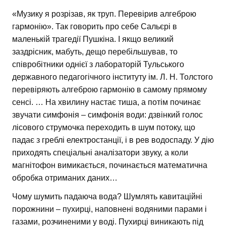
«Музику я розрізав, як труп. Перевірив алгеброю
гармонію». Так говорить про себе Сальєрі в
маленькій трагедії Пушкіна. І якщо великий
заздрісник, мабуть, дещо перебільшував, то
співробітники однієї з лабораторій Тульського
державного педагогічного інституту ім. Л. Н. Толстого
перевіряють алгеброю гармонію в самому прямому
сенсі. … На хвилину настає тиша, а потім починає
звучати симфонія – симфонія води: дзвінкий голос
лісового струмочка переходить в шум потоку, що
падає з греблі електростанції, і в рев водоспаду. У дію
приходять спеціальні аналізатори звуку, а коли
магнітофон вимикається, починається математична
обробка отриманих даних…
Чому шумить падаюча вода? Шумлять кавитаційні
порожнини – пухирці, наповнені водяними парами і
газами, розчиненими у воді. Пухирці виникають під