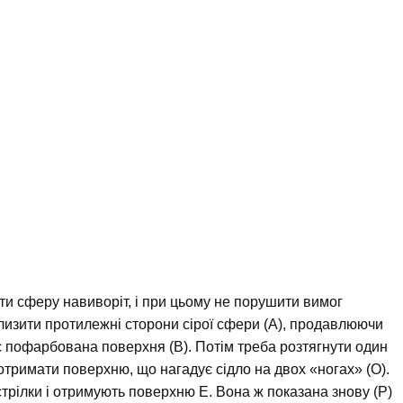
ти сферу навиворіт, і при цьому не порушити вимог
близити протилежні сторони сірої сфери (А), продавлюючи
пає пофарбована поверхня (В). Потім треба розтягнути один
отримати поверхню, що нагадує сідло на двох «ногах» (О).
стрілки і отримують поверхню Е. Вона ж показана знову (Р)