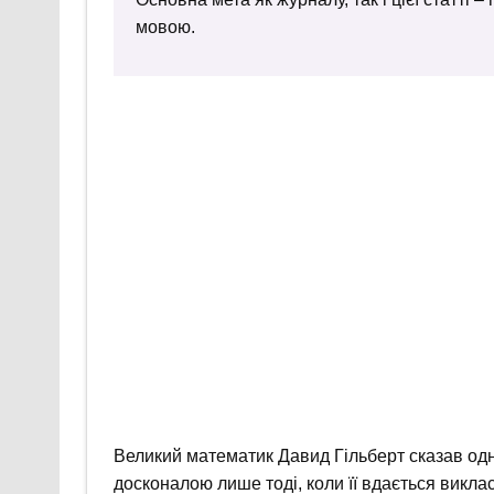
мовою.
Великий математик Давид Гільберт сказав од
досконалою лише тоді, коли її вдається викла