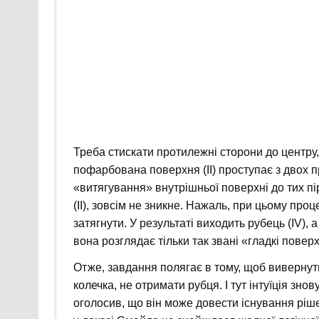
Треба стискати протилежні сторони до центру, 
пофарбована поверхня (II) проступає з двох
«витягування» внутрішньої поверхні до тих пі
(II), зовсім не зникне. Нажаль, при цьому проце
затягнути. У результаті виходить рубець (IV),
вона розглядає тільки так звані «гладкі поверхн
Отже, завдання полягає в тому, щоб вивернут
колечка, не отримати рубця. І тут інтуїція зн
оголосив, що він може довести існування рішен