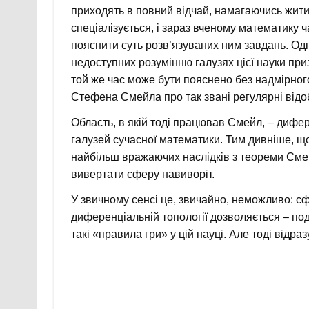
приходять в повний відчай, намагаючись жит
спеціалізується, і зараз вченому математику 
пояснити суть розв’язуваних ним завдань. Одна
недоступних розумінню галузях цієї науки при
той же час може бути пояснено без надмірно
Стефена Смейла про так звані регулярні відо
Область, в якій тоді працював Смейл, – дифе
галузей сучасної математики. Тим дивніше, щ
найбільш вражаючих наслідків з теореми Сме
вивертати сферу навиворіт.
У звичному сенсі це, звичайно, неможливо: сф
диференціальній топології дозволяється – под
такі «правила гри» у цій науці. Але тоді відра