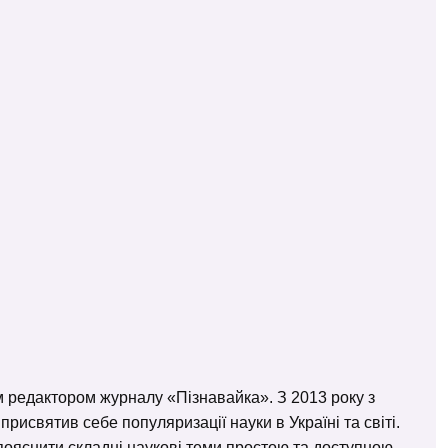
м редактором журналу «Пізнавайка». З 2013 року з
исвятив себе популяризації науки в Україні та світі.
– пояснити складні наукові теми простою та доступною