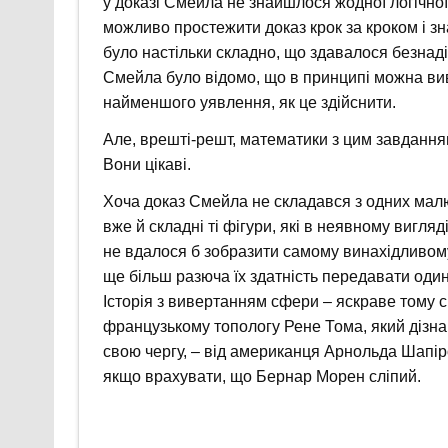
у доказі Смейла не знайшлося жодної логічно
можливо простежити доказ крок за кроком і з
було настільки складно, що здавалося безнад
Смейла було відомо, що в принципі можна вив
найменшого уявлення, як це здійснити.
Але, врешті-решт, математики з цим завдання
Вони цікаві.
Хоча доказ Смейла не складався з одних малюн
вже й складні ті фігури, які в неявному вигляд
не вдалося б зобразити самому винахідливому
ще більш разюча їх здатність передавати один
Історія з вивертанням сфери – яскраве тому с
французькому топологу Рене Тома, який дізнав
свою чергу, – від американця Арнольда Шапіро
якщо врахувати, що Бернар Морен сліпий.