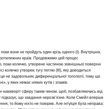
поки вони не пройдуть один крізь одного (I). Внутрішня,
 протилежних країв. Продовжимо цей процес
р, поки колечко, утворене частиною зовнішньої поверхні
сі колечко утворює тугу петлю (III), яку доводиться
 а це не задовольняє диференціальної топології, тому що
і», у яких немає ніяких кутів і зламів.
и навиворіт сферу таким чином, щоб, позбавляючись від
ову підказує, що завдання нерозв’язне. Коли Смейл вперше
ня, то йому ніхто не повірив. Але інтуїція була неправа: