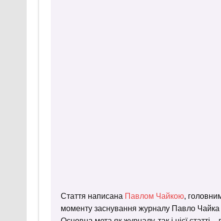
Стаття написана
Павлом Чайкою
, головни
моменту заснування журналу Павло Чайка пр
Основна мета як журналу, так і цієї статті 