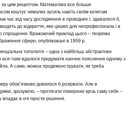
и за цим рецептом. Математика все більше
часом коштує чималих зусиль навіть своїм колегам
к час від часу дослідження в провідних і, здавалося б,
зводять до відкриття, яке цікаво для непрофесіонала і в
го спрощення. Вражаючий приклад цього – теорема
браження сфери, опубліковані в 1959 р.
ренціальна топологія – одна з найбільш абстрактних
о все-таки вдалося придумати наочне пояснення одному з
йла. А саме, можна продемонструвати, як треба
еру обов’язково довелося б розірвати. Але в
умки, зрозуміло, – протягати поверхню крізь саму себе –
зу впадає в очі просте рішення.