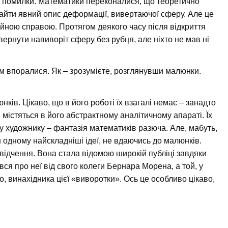
ї помилки. Математики переконалися, що теоретично
найти явний опис деформації, вивертаючої сферу. Але це
ійною справою. Протягом деякого часу після відкриття
ернути навиворіт сферу без рубця, але ніхто не мав ні
м впоралися. Як – зрозумієте, розглянувши малюнки.
ків. Цікаво, що в його роботі їх взагалі немає – занадто
і містяться в його абстрактному аналітичному апараті. Їх
 художнику – фантазія математиків разюча. Але, мабуть,
 одному найскладніші ідеї, не вдаючись до малюнків.
відчення. Вона стала відомою широкій публіці завдяки
ся про неї від свого колеги Бернара Морена, а той, у
, винахідника цієї «виворотки». Ось це особливо цікаво,