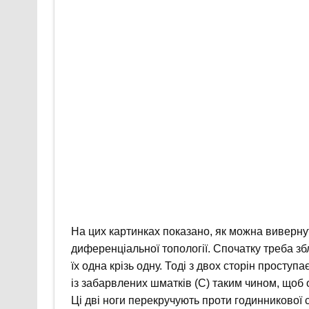
На цих картинках показано, як можна виверну
диференціальної топології. Спочатку треба з
їх одна крізь одну. Тоді з двох сторін просту
із забарвлених шматків (С) таким чином, щоб 
Ці дві ноги перекручують проти годинникової 