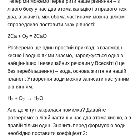
Тепер ми можемо перевірити наше рівняння – з
лівого боку у нас два атома кальцію і з правого теж
два, а значить між обома частинами можна цілком
справедливо поставити знак рівності:
2Ca + O
= 2CaO
2
Розберемо ще один простий приклад, з взаємодії
кисню і водню як ми знаємо, народжується одна з
найцінніших і незвичайних речовин у Всесвіті (і це
без перебільшення) – вода, основа життя на нашій
планеті. Утворення води можна записати наступним
рівнянням:
H
+ O
→ H
O
2
2
2
Але де ж тут закралася помилка? Давайте
розберемо: в лівій частині у нас два атома кисню, а в
правій тільки один. Значить перед формулою води
необхідно поставити коефіцієнт 2: