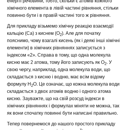
енергії речовини, тобто, скільки є атомів кожного
хімічного елемента в лівій частині рівняння, стільки
повинно бути і в правій частині того ж рівняння.
Для прикладу візьмемо хімічну реакцію взаємодії
кальцію (Ca) з киснем (O
). Але для початку
2
пояснимо, чому взагалі кисень (як і деякі інші хімічні
елементи) в хімічних рівняннях записується з
індексом «2». Справа в тому, що одна молекула
кисню має 2 атома, тому його записують як O
. У
2
свою чергу, наприклад, одна молекула води, що
складається з кисню і водню, має всім відому
формулу H
O. Це означає, що кожна молекула води
2
складається з двох атомів водню і одного атома
кисню. Зауважте, що на свій розсуд індекси в
хімічних рівняннях і формулах міняти не можна, так
як вони спочатку повинні бути написані правильно.
Тепер повернемося до нашого простого прикладу