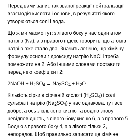
Перед вами запис так званої реакції нейтралізації –
взаємодія кислоти і основи, в результаті якого
утворюються солі і вода.
Що ж ми маємо тут: з лівого боку у нас один атом
натрію (Na), а з правого індекс говорить, що атомів
натрію вже стало два. Значить логічно, що хімічну
формулу основи гідроксиду натрію NaOH треба
помножити на 2. Або іншими словами поставити
перед нею коефіцієнт 2:
2NaOH + H
SO
→ Na
SO
+ H
O
2
4
2
4
2
Кількість сірки в сірчаній кислоті (H
SO
) і солі
2
4
сульфаті натрію (Na
SO
) у нас однакова, тут все
2
4
добре, а ось з кількістю кисню та водню знову
невідповідність, з лівого боку кисню 6, а з правого 5.
Водню з правого боку 4, а з лівого тільки 2,
непорядок. Щоб правильно записати це хімічне