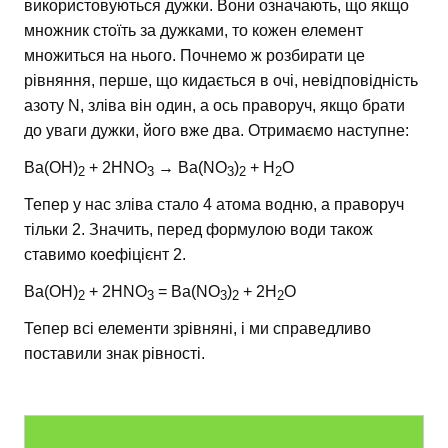
використовуються дужки. Вони означають, що якщо
множник стоїть за дужками, то кожен елемент
множиться на нього. Почнемо ж розбирати це
рівняння, перше, що кидається в очі, невідповідність
азоту N, зліва він один, а ось праворуч, якщо брати
до уваги дужки, його вже два. Отримаємо наступне:
Ba(OH)
+ 2HNO
→ Ba(NO
)
+ H
O
2
3
3
2
2
Тепер у нас зліва стало 4 атома водню, а праворуч
тільки 2. Значить, перед формулою води також
ставимо коефіцієнт 2.
Ba(OH)
+ 2HNO
= Ba(NO
)
+ 2H
O
2
3
3
2
2
Тепер всі елементи зрівняні, і ми справедливо
поставили знак рівності.