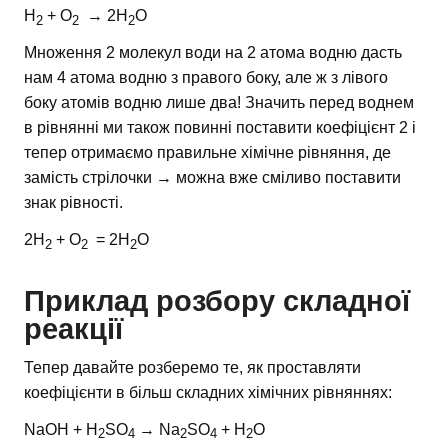
H
+ O
→ 2H
O
2
2
2
Множення 2 молекул води на 2 атома водню дасть
нам 4 атома водню з правого боку, але ж з лівого
боку атомів водню лише два! Значить перед воднем
в рівнянні ми також повинні поставити коефіцієнт 2 і
тепер отримаємо правильне хімічне рівняння, де
замість стрілочки → можна вже сміливо поставити
знак рівності.
2H
+ O
= 2H
O
2
2
2
Приклад розбору складної
реакції
Тепер давайте розберемо те, як проставляти
коефіцієнти в більш складних хімічних рівняннях:
NaOH + H
SO
→ Na
SO
+ H
O
2
4
2
4
2