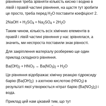
рівняння треба зрівняти кількість кисню і водню в
лівій і правій частині рівняння, на щастя тут зробити
це просто, треба перед H
O поставити коефіцієнт 2.
2
2NaOH + H
SO
= Na
SO
+ 2H
O
2
4
2
4
2
Таким чином, кількість всіх хімічних елементів в
правій і лівій частині рівняння у нас зрівнялася, а
значить, ми неспроста поставили знак рівності.
Для закріплення матеріалу розберемо ще один
приклад складного рівняння.
Ba(OH)
+ HNO
→ Ba(NO
)
+ H
O
2
3
3
2
2
Це рівняння відображає хімічну реакцію гідроксиду
барію (Ba(OH)
) з азотною кислотою (HNO
) в
2
3
результаті якої утворюється нітрат барію (Ba(NO
)
) і
3
2
вода.
Приклад цей нам цікавий тим, що тут