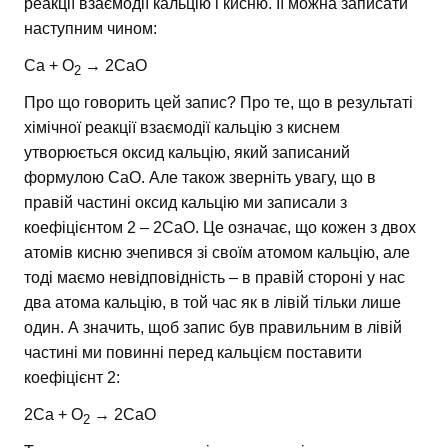
реакції взаємодії кальцію і кисню. Її можна записати
наступним чином:
Ca + O
→ 2CaO
2
Про що говорить цей запис? Про те, що в результаті
хімічної реакції взаємодії кальцію з киснем
утворюється оксид кальцію, який записаний
формулою CaO. Але також зверніть увагу, що в
правій частині оксид кальцію ми записали з
коефіцієнтом 2 – 2CaO. Це означає, що кожен з двох
атомів кисню зчепився зі своїм атомом кальцію, але
тоді маємо невідповідність – в правій стороні у нас
два атома кальцію, в той час як в лівій тільки лише
один. А значить, щоб запис був правильним в лівій
частині ми повинні перед кальцієм поставити
коефіцієнт 2:
2Ca + O
→ 2CaO
2