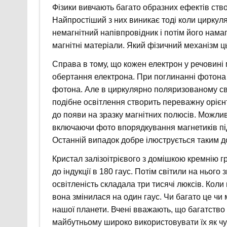
Фізики вивчають багато образних ефектів ство
Найпростіший з них виникає тоді коли циркул
немагнітний напівпровідник і потім його нама
магнітні матеріали. Який фізичний механізм ц
Справа в тому, що кожен електрон у речовині
обертання електрона. При поглинанні фотона
фотона. Але в циркулярно поляризованому сві
подібне освітлення створить переважну орієн
до появи на зразку магнітних полюсів. Можли
включаючи фото впорядкування магнетиків пі
Останній випадок добре ілюструється таким д
Кристал залізоітрієвого з домішкою кремнію г
до індукції в 180 гаус. Потім світили на нього
освітленість складала три тисячі люксів. Коли
вона змінилася на один гаус. Чи багато це чи 
нашої планети. Вчені вважають, що багатство 
майбутньому широко використовувати їх як чу