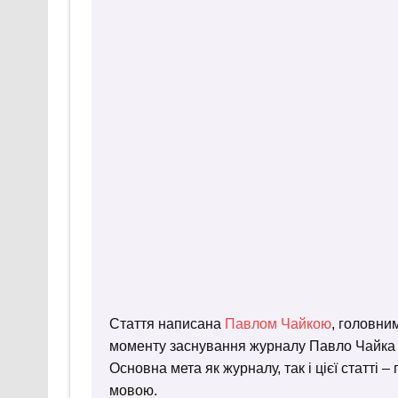
Стаття написана
Павлом Чайкою
, головни
моменту заснування журналу Павло Чайка пр
Основна мета як журналу, так і цієї статті 
мовою.