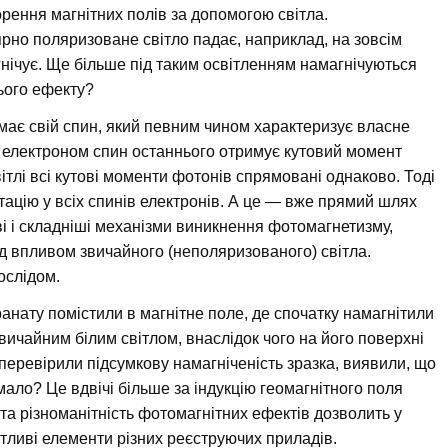
рення магнітних полів за допомогою світла.
ярно поляризоване світло падає, наприклад, на зовсім
гнічує. Ще більше під таким освітленням намагнічуються
ього ефекту?
 має свій спин, який певним чином характеризує власне
 електроном спин останнього отримує кутовий момент
тлі всі кутові моменти фотонів спрямовані однаково. Тоді
тацію у всіх спинів електронів. А це — вже прямий шлях
ві і складніші механізми виникнення фотомагнетизму,
д впливом звичайного (неполяризованого) світла.
ослідом.
ранату помістили в магнітне поле, де спочатку намагнітили
 звичайним білим світлом, внаслідок чого на його поверхні
 перевірили підсумкову намагніченість зразка, виявили, що
мало? Це вдвічі більше за індукцію геомагнітного поля
та різноманітність фотомагнітних ефектів дозволить у
тливі елементи різних реєструючих приладів.