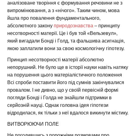
аналізоване творіння є формування речовини не з
випромінювання, а з «нічого». Таким чином, мова
йшла про повалення фундаментального,
абсолютного закону
природознавства
– принципу
несотворності матерії. Це і був той «Вельзевул»,
який вигадали Бонді і Голд, та фальшива асигнація,
якою заплатили вони за свою космологічну гіпотезу.
Принцип несотворності матерії абсолютно
непорушний. Не було ще в історії науки навіть натяку
на порушення цього матеріалістичного положення
Всі спроби поставити його під сумнів закінчувалися
провалом. І не дивно, що у своїй первісній формі
погляди Бонді і Голда не знайшли підтримки в
серйозній науці. Однак головна ідея гіпотези
відродилася, як тільки з неї вдалося викинути містику.
ВИТВОРЮЮЧИ ПОЛЕ
Не погодившись з порожніми розмовами про