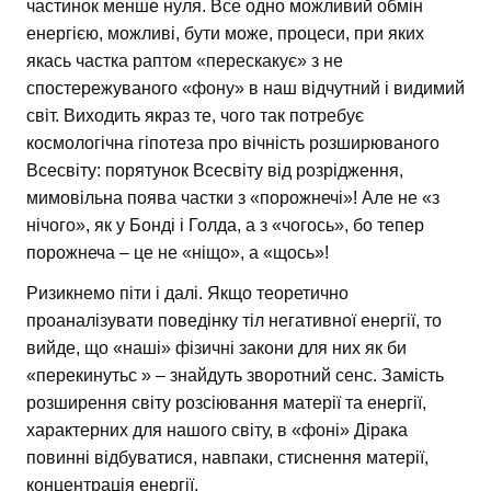
частинок менше нуля. Все одно можливий обмін
енергією, можливі, бути може, процеси, при яких
якась частка раптом «перескакує» з не
спостережуваного «фону» в наш відчутний і видимий
світ. Виходить якраз те, чого так потребує
космологічна гіпотеза про вічність розширюваного
Всесвіту: порятунок Всесвіту від розрідження,
мимовільна поява частки з «порожнечі»! Але не «з
нічого», як у Бонді і Голда, а з «чогось», бо тепер
порожнеча – це не «ніщо», а «щось»!
Ризикнемо піти і далі. Якщо теоретично
проаналізувати поведінку тіл негативної енергії, то
вийде, що «наші» фізичні закони для них як би
«перекинутьс » – знайдуть зворотний сенс. Замість
розширення світу розсіювання матерії та енергії,
характерних для нашого світу, в «фоні» Дірака
повинні відбуватися, навпаки, стиснення матерії,
концентрація енергії.