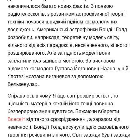
накопичилося багато нових фактів. З появою
радіотелескопів, з розвитком астрофізичної теорії і
техніки почався швидкий підйом космологічних
досліджень. Американські астрофізики Бонді і Голд
розробили, наприклад, теоретичну модель світу,
вільного від всіх парадоксів, нескінченного, вічного і
розширюваного. Але за гідність моделі вони
заплатили фальшивою монетою. За висловом
відомого космолога Густава Йоганович Наана, у цій
гіпотезі «сатана виганявся за допомогою
Вельзевула».
Справа ось в чому. Якщо світ розширюється, то
щільність матерії в кожній його точці повинна
безперервно зменшуватися. Бажаючи вберегти
Всесвіт
від такого «розрідження» , а заразом від
невічності, Бонді і Голд висунули ідею самовільного
творіння речовини з нічого. Світ завжди був і завжди