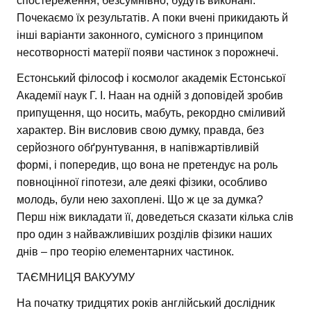
спостереження, безсумнівно, будуть виконані.
Почекаємо їх результатів. А поки вчені прикидають й
інші варіанти законного, сумісного з принципом
несотворності матерії появи частинок з порожнечі.
Естонський філософ і космолог академік Естонської
Академії наук Г. І. Наан на одній з доповідей зробив
припущення, що носить, мабуть, рекордно сміливий
характер. Він висловив свою думку, правда, без
серйозного обґрунтування, в напівжартівливій
формі, і попередив, що вона не претендує на роль
повноцінної гіпотези, але деякі фізики, особливо
молодь, були нею захоплені. Що ж це за думка?
Перш ніж викладати її, доведеться сказати кілька слів
про один з найважливіших розділів фізики наших
днів – про теорію елементарних частинок.
ТАЄМНИЦЯ ВАКУУМУ
На початку тридцятих років англійський дослідник