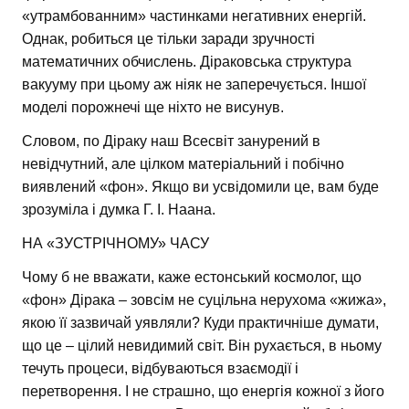
«утрамбованним» частинками негативних енергій.
Однак, робиться це тільки заради зручності
математичних обчислень. Діраковська структура
вакууму при цьому аж ніяк не заперечується. Іншої
моделі порожнечі ще ніхто не висунув.
Словом, по Діраку наш Всесвіт занурений в
невідчутний, але цілком матеріальний і побічно
виявлений «фон». Якщо ви усвідомили це, вам буде
зрозуміла і думка Г. І. Наана.
НА «ЗУСТРІЧНОМУ» ЧАСУ
Чому б не вважати, каже естонський космолог, що
«фон» Дірака – зовсім не суцільна нерухома «жижа»,
якою її зазвичай уявляли? Куди практичніше думати,
що це – цілий невидимий світ. Він рухається, в ньому
течуть процеси, відбуваються взаємодії і
перетворення. І не страшно, що енергія кожної з його