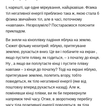
І, нарешті, ще одне міркування, найцікавіше. Фізика
тіл негативної енергії приблизно така ж, якою стала б
фізика звичайних тіл, але в часі, поточному
«навпаки». Незрозуміло? Постараємося пояснити
прикладом.
Ви зняли на кіноплівку падіння яблука на землю.
Сюжет фільму нехитрий: яблуко, притягуване
землею, рухається вниз. Це ви і побачите на екран ,
якщо пустите плівку, як годиться, – з початку до кінця.
Ну , а якщо ви поплутаєте кінці і пустите плівку
навпаки – з кінця до початку? Тоді на екрані яблуко,
притягуване землею, полетить вгору, тобто
поведеться, як тіло негативної енергії (яке від
поштовху вперед рухається назад). Але ж,
помінявши кінці плівки, ви як би перевернули
напрямок течії часу. Отже, в зворотному перебігу
часу тіла позитивної енергії поводяться, як тіла