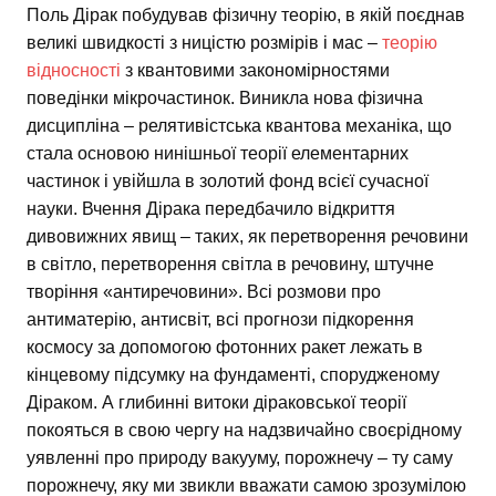
Поль Дірак побудував фізичну теорію, в якій поєднав
великі швидкості з ницістю розмірів і мас –
теорію
відносності
з квантовими закономірностями
поведінки мікрочастинок. Виникла нова фізична
дисципліна – релятивістська квантова механіка, що
стала основою нинішньої теорії елементарних
частинок і увійшла в золотий фонд всієї сучасної
науки. Вчення Дірака передбачило відкриття
дивовижних явищ – таких, як перетворення речовини
в світло, перетворення світла в речовину, штучне
творіння «антиречовини». Всі розмови про
антиматерію, антисвіт, всі прогнози підкорення
космосу за допомогою фотонних ракет лежать в
кінцевому підсумку на фундаменті, спорудженому
Діраком. А глибинні витоки діраковської теорії
покояться в свою чергу на надзвичайно своєрідному
уявленні про природу вакууму, порожнечу – ту саму
порожнечу, яку ми звикли вважати самою зрозумілою