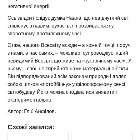
негативної енергії.
Ось звідси і слідує думка Наана, що невідчутний світ,
співіснує з нашим, рухається і розвивається у
зворотному, протилежному часі.
Отже, нашого Всесвіту всюди – в кожній точці, поруч
з нами, в нас самих, – можливо, супроводжує інший
невидимий Всесвіт, що живе на «зустрічному часі». У
ньому – свої, не сприйняті нами матеріальні об’єкти.
Він підпорядкований всім законам природи і являє
собою цілком «потойбічну» у філософському сенсі
світобудову. Його можна сподіватися виявити і
експериментально.
Автор: Гліб Анфілов.
Схожі записи: