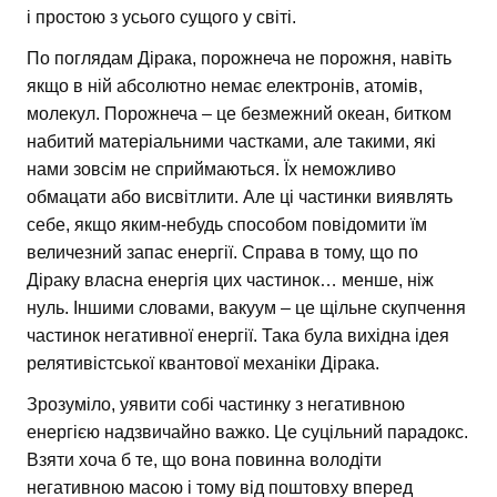
і простою з усього сущого у світі.
По поглядам Дірака, порожнеча не порожня, навіть
якщо в ній абсолютно немає електронів, атомів,
молекул. Порожнеча – це безмежний океан, битком
набитий матеріальними частками, але такими, які
нами зовсім не сприймаються. Їх неможливо
обмацати або висвітлити. Але ці частинки виявлять
себе, якщо яким-небудь способом повідомити їм
величезний запас енергії. Справа в тому, що по
Діраку власна енергія цих частинок… менше, ніж
нуль. Іншими словами, вакуум – це щільне скупчення
частинок негативної енергії. Така була вихідна ідея
релятивістської квантової механіки Дірака.
Зрозуміло, уявити собі частинку з негативною
енергією надзвичайно важко. Це суцільний парадокс.
Взяти хоча б те, що вона повинна володіти
негативною масою і тому від поштовху вперед