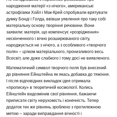
народження матерії «з нічого», американські
астрофізики Хойл і Мак-Крей спробували врятувати
думку Бонді і Голда, ввівши уявлення про таку собі
матеріальну основу творіння речовини. Вони
заявили: матерія, що компенсує «розрідження»
нескінченного і вічно розширюваного світу,
народжується не з нічого, а з особливого «творчого
поля» – цілком матеріального, пронизливого весь
Всесвіт, але дуже слабкого і тому досі не виявленого.
Математичний символ творчого поля був внесений
до рівняння Ейнштейна як якась добавка до тяжіння.
І після відповідних викладок ідея отримала
«прописку» в теоретичній космології. Колись
Ейнштейн видозмінив свої рівняння, бажаючи
приписати світу нерухомість і конечність. Тепер
додаток тих же рівнянь зроблено з протилежною
метою – заради виправдання вічності і