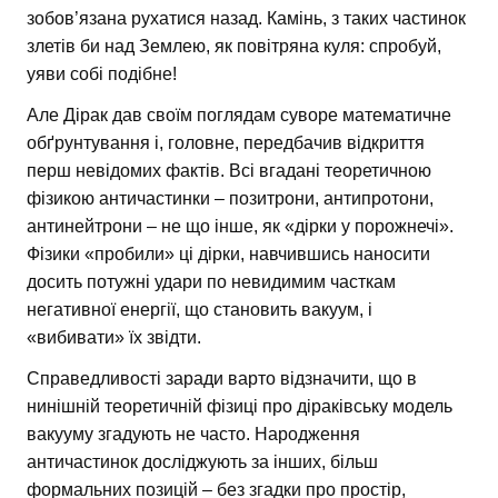
зобов’язана рухатися назад. Камінь, з таких частинок
злетів би над Землею, як повітряна куля: спробуй,
уяви собі подібне!
Але Дірак дав своїм поглядам суворе математичне
обґрунтування і, головне, передбачив відкриття
перш невідомих фактів. Всі вгадані теоретичною
фізикою античастинки – позитрони, антипротони,
антинейтрони – не що інше, як «дірки у порожнечі».
Фізики «пробили» ці дірки, навчившись наносити
досить потужні удари по невидимим часткам
негативної енергії, що становить вакуум, і
«вибивати» їх звідти.
Справедливості заради варто відзначити, що в
нинішній теоретичній фізиці про діраківську модель
вакууму згадують не часто. Народження
античастинок досліджують за інших, більш
формальних позицій – без згадки про простір,