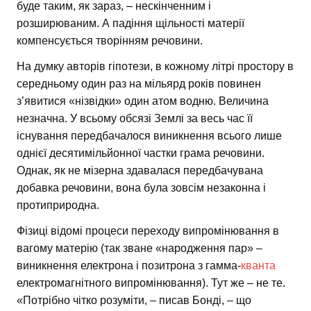
буде таким, як зараз, – нескінченним і
розширюваним. А падіння щільності матерії
компенсується творінням речовини.
На думку авторів гіпотези, в кожному літрі простору в
середньому один раз на мільярд років повинен
з’явитися «нізвідки» один атом водню. Величина
незначна. У всьому обсязі Землі за весь час її
існування передбачалося виникнення всього лише
однієї десятимільйонної частки грама речовини.
Однак, як не мізерна здавалася передбачувана
добавка речовини, вона була зовсім незаконна і
протиприродна.
Фізиці відомі процеси переходу випромінювання в
вагому матерію (так зване «народження пар» –
виникнення електрона і позитрона з гамма-
кванта
електромагнітного випромінювання). Тут же – не те.
«Потрібно чітко розуміти, – писав Бонді, – що