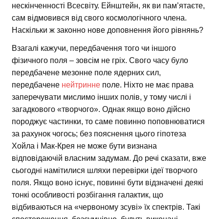
нескінченності Всесвіту. Ейнштейн, як ви пам’ятаєте,
сам відмовився від свого космологічного члена.
Наскільки ж законно нове доповнення його рівнянь?
Взагалі кажучи, передбачення того чи іншого
фізичного поля – зовсім не гріх. Свого часу було
передбачене мезонне поле ядерних сил,
передбачене
нейтринне
поле. Ніхто не має права
заперечувати мислимо інших полів, у тому числі і
загадкового «творчого». Однак якщо воно дійсно
породжує частинки, то саме повинно поповнюватися
за рахунок чогось; без пояснення цього гіпотеза
Хойла і Мак-Крея не може бути визнана
відповідаючій власним задумам. До речі сказати, вже
сьогодні намітилися шляхи перевірки ідеї творчого
поля. Якщо воно існує, повинні бути відзначені деякі
тонкі особливості розбігання галактик, що
відбиваються на «червоному зсуві» їх спектрів. Такі