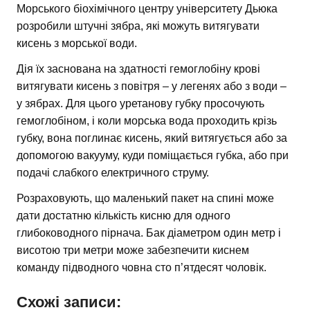
Морського біохімічного центру університету Дьюка
розробили штучні зябра, які можуть витягувати
кисень з морської води.
Дія їх заснована на здатності гемоглобіну крові
витягувати кисень з повітря – у легенях або з води –
у зябрах. Для цього уретанову губку просочують
гемоглобіном, і коли морська вода проходить крізь
губку, вона поглинає кисень, який витягується або за
допомогою вакууму, куди поміщається губка, або при
подачі слабкого електричного струму.
Розраховують, що маленький пакет на спині може
дати достатню кількість кисню для одного
глибоководного пірнача. Бак діаметром один метр і
висотою три метри може забезпечити киснем
команду підводного човна сто п’ятдесят чоловік.
Схожі записи: