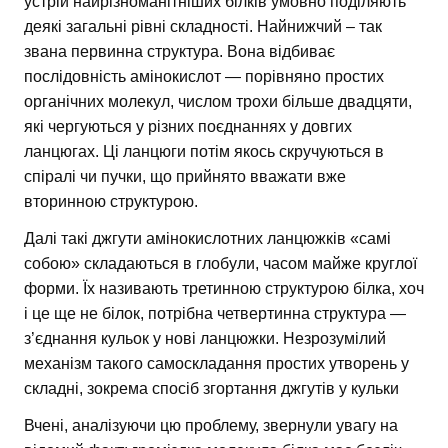
устрій найрізноманітніших білків умовно поділяють
деякі загальні рівні складності. Найнижчий – так
звана первинна структура. Вона відбиває
послідовність амінокислот — порівняно простих
органічних молекул, числом трохи більше двадцяти,
які чергуються у різних поєднаннях у довгих
ланцюгах. Ці ланцюги потім якось скручуються в
спіралі чи пучки, що прийнято вважати вже
вторинною структурою.
Далі такі джгути амінокислотних ланцюжків «самі
собою» складаються в глобули, часом майже круглої
форми. Їх називають третинною структурою білка, хоч
і це ще не білок, потрібна четвертинна структура —
з’єднання кульок у нові ланцюжки. Незрозумілий
механізм такого самоскладання простих утворень у
складні, зокрема спосіб згортання джгутів у кульки
Вчені, аналізуючи цю проблему, звернули увагу на