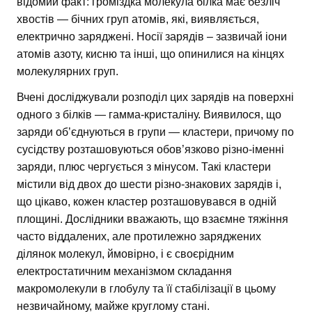
відомий факт: громіздка молекула білка має безліч
хвостів — бічних груп атомів, які, виявляється,
електрично заряджені. Носії зарядів – зазвичай іони
атомів азоту, кисню та інші, що опинилися на кінцях
молекулярних груп.
Вчені досліджували розподіл цих зарядів на поверхні
одного з білків — гамма-кристаліну. Виявилося, що
заряди об’єднуються в групи — кластери, причому по
сусідству розташовуються обов’язково різно-іменні
заряди, плюс чергується з мінусом. Такі кластери
містили від двох до шести різно-знакових зарядів і,
що цікаво, кожен кластер розташовувався в одній
площині. Дослідники вважають, що взаємне тяжіння
часто віддалених, але протилежно заряджених
ділянок молекул, ймовірно, і є своєрідним
електростатичним механізмом складання
макромолекули в глобулу та її стабілізації в цьому
незвичайному, майже круглому стані.