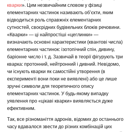
кварки
». Цим незвичайним словом у фізиці
елементарних частинок називають об’єкти, яким
відводиться роль справжніх елементарних
сутностей, своєрідних будівельних блоків речовини.
«Кварки» — ці найпростіші «цеглинки» —
визначають основні характеристики (квантові числа)
елементарних частинок: ізотопічний спін, дивину,
баріонне число і т. д. Зазвичай в теорії фігурують три
кварка: протонний, нейтронний і дивний. Невідомо,
чи існують кварки як самостійні утворення (в
експерименті вони поки не виявлені) або це лише
зручні символи для теоретичного опису
елементарних частинок. У будь-якому випадку
уявлення про «цікаві кварки» виявляється дуже
ефективним.
Так, все різноманіття адронів, відомих до останнього
часу вдавалося звести до різних комбінацій цих