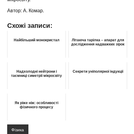
Автор: А. Комар.
Схожі записи:
Найбільший монокристал
Літаюча тарілка – апарат для
дослідження надважких зірок
Надхолодні нейтрони і
Секрети уніполярної індукції
таємниці симетрії мікросвіту
Як ріже ніж: особливості
фізичного процесу
Фізика