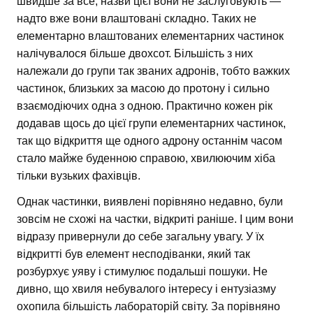
швидше за все, назви цієї вони не заслуговують —
надто вже вони влаштовані складно. Таких не
елементарно влаштованих елементарних частинок
налічувалося більше двохсот. Більшість з них
належали до групи так званих адронів, тобто важких
частинок, близьких за масою до протону і сильно
взаємодіючих одна з одною. Практично кожен рік
додавав щось до цієї групи елементарних частинок,
так що відкриття ще одного адрону останнім часом
стало майже буденною справою, хвилюючим хіба
тільки вузьких фахівців.
Однак частинки, виявлені порівняно недавно, були
зовсім не схожі на частки, відкриті раніше. І цим вони
відразу привернули до себе загальну увагу. У їх
відкритті був елемент несподіванки, який так
розбурхує уяву і стимулює подальші пошуки. Не
дивно, що хвиля небувалого інтересу і ентузіазму
охопила більшість лабораторій світу. За порівняно