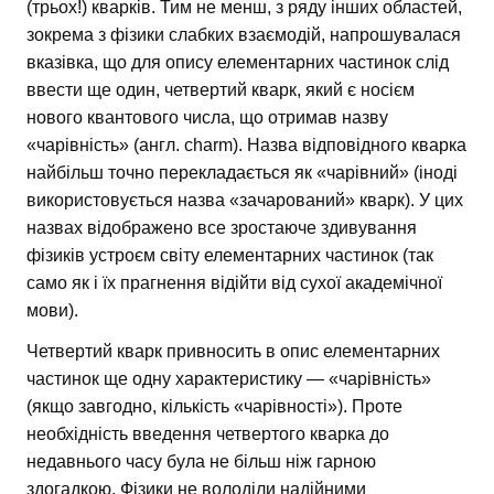
(трьох!) кварків. Тим не менш, з ряду інших областей,
зокрема з фізики слабких взаємодій, напрошувалася
вказівка, що для опису елементарних частинок слід
ввести ще один, четвертий кварк, який є носієм
нового квантового числа, що отримав назву
«чарівність» (англ. charm). Назва відповідного кварка
найбільш точно перекладається як «чарівний» (іноді
використовується назва «зачарований» кварк). У цих
назвах відображено все зростаюче здивування
фізиків устроєм світу елементарних частинок (так
само як і їх прагнення відійти від сухої академічної
мови).
Четвертий кварк привносить в опис елементарних
частинок ще одну характеристику — «чарівність»
(якщо завгодно, кількість «чарівності»). Проте
необхідність введення четвертого кварка до
недавнього часу була не більш ніж гарною
здогадкою. Фізики не володіли надійними