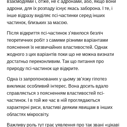
взаємодіями і, отже, не є адронами, або, якщо вони
адрони, для їх розпаду існує якась заборона. І те, і
інше відразу виділяє псі-частинки серед інших
частинок, близьких за масою.
Після відкриття псі-частинок з’явилося безліч
теоретичних робіт з самими різними варіантами
пояснення їх незвичайних властивостей. Однак
жодного з цих варіантів поки що не можна визнати
достатньо переконливим. Так що питання про
природу псі-частинок ще відкрите.
Одна із запропонованих у цьому зв’язку гіпотез
викликає особливий інтерес. Вона досить вдало
справляється з поясненням властивостей псі-
частинок. І в той же час в ній проглядаються
характерні риси, властиві деяким явищам в інших
областях мікросвіту.
Важливу роль тут грає уявлення про так звані «цікаві