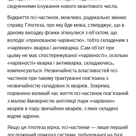
свідченнями існування нового квантового числа.
Відкриття псі-частинок, можливо, радикально змінює
справу. Гіпотеза, про яку йде мова, стверджує, що в
даному випадку фізики зіткнулися з об’єктом, що
володіє «прихованою чарівністю», тобто складеним з
«чарівних» кварка і антикварка. Сам об’єкт при
цьому не має спостережуваної «чарівності», оскільки
«чарівності» кварка і антикварка, складаючись,
компенсуються. Незвичайність властивостей псі-
частинок при такому трактуванні пов’язана з
незвичайністю складових їх кварків. Зокрема,
порівняно великий час життя псі-частинок пов’язаний
з малою ймовірністю анігіляції пари «чарівних»
кварків в пару звичайних кварків, з яких складені
відомі адрони.
Якщо ця гіпотеза вірна, псі-частинки — лише перший
досліджений приклад системи, побудованої на базі