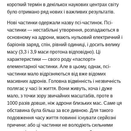
короткий термін в декількох наукових центрах світу
було отримано ряд нових і важливих результатів.
Нові частинки одержали назву псі-частинок. Псі-
частинки — нестабільні утворення, розпадаються в
основному на адрони, мають нульовий електричний і
баріонів заряд, спін, рівний одиниці, і досить велику
масу (3,3 і 3,9 маси протона відповідно). Ці
характеристики — свого роду «паспорт»
елементарної частинки. Але в цьому, однак, псі-
частинки мало відрізняються від вже відомих
масивних адронів. Головна відмінність і незвичність
полягає у часі їх життя. Вони живуть, хоча і дуже
мало, з точки зору звичайних масштабів, проте в
1000 разів довше, ніж адрони близьких мас. Саме ця
обставина була більш за все дивною. Для такого
подовження часу життя повинні існувати серйозні
причини: або ці частинки не володіють сильними