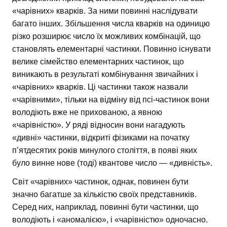
«чарівних» кварків. За ними повинні наслідувати
багато інших. Збільшення числа кварків на одиницю
різко розширює число їх можливих комбінацій, що
становлять елементарні частинки. Повинно існувати
велике сімейство елементарних частинок, що
виникають в результаті комбінування звичайних і
«чарівних» кварків. Ці частинки також назвали
«чарівними», тільки на відміну від псі-частинок вони
володіють вже не прихованою, а явною
«чарівністю». У ряді відносин вони нагадують
«дивні» частинки, відкриті фізиками на початку
п’ятдесятих років минулого століття, в появі яких
було винне нове (тоді) квантове число — «дивність».
Світ «чарівних» частинок, однак, повинен бути
значно багатше за кількістю своїх представників.
Серед них, наприклад, повинні бути частинки, що
володіють і «аномалією», і «чарівністю» одночасно.