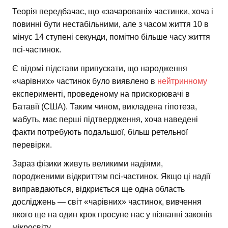
Теорія передбачає, що «зачаровані» частинки, хоча і
повинні бути нестабільними, але з часом життя 10 в
мінус 14 ступені секунди, помітно більше часу життя
псі-частинок.
Є відомі підстави припускати, що народження
«чарівних» частинок було виявлено в
нейтринному
експерименті, проведеному на прискорювачі в
Батавії (США). Таким чином, викладена гіпотеза,
мабуть, має перші підтвердження, хоча наведені
факти потребують подальшої, більш ретельної
перевірки.
Зараз фізики живуть великими надіями,
породженими відкриттям псі-частинок. Якщо ці надії
виправдаються, відкриється ще одна область
досліджень — світ «чарівних» частинок, вивчення
якого ще на один крок просуне нас у пізнанні законів
мікросвіту.