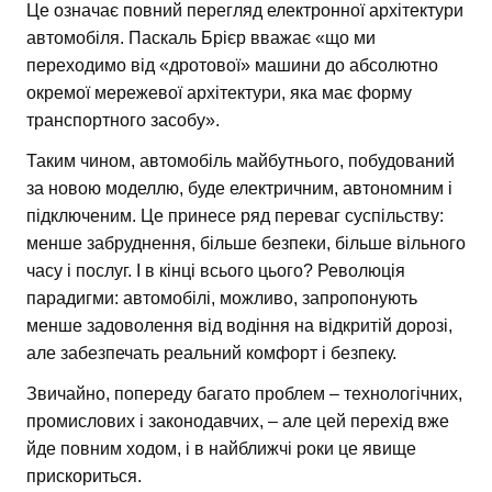
Це означає повний перегляд електронної архітектури
автомобіля. Паскаль Брієр вважає «що ми
переходимо від «дротової» машини до абсолютно
окремої мережевої архітектури, яка має форму
транспортного засобу».
Таким чином, автомобіль майбутнього, побудований
за новою моделлю, буде електричним, автономним і
підключеним. Це принесе ряд переваг суспільству:
менше забруднення, більше безпеки, більше вільного
часу і послуг. І в кінці всього цього? Революція
парадигми: автомобілі, можливо, запропонують
менше задоволення від водіння на відкритій дорозі,
але забезпечать реальний комфорт і безпеку.
Звичайно, попереду багато проблем – технологічних,
промислових і законодавчих, – але цей перехід вже
йде повним ходом, і в найближчі роки це явище
прискориться.