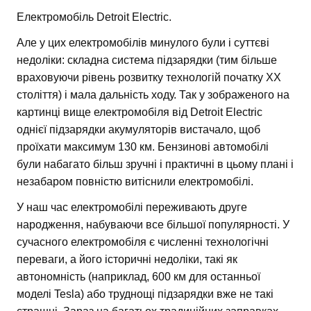
Електромобіль Detroit Electric.
Але у цих електромобілів минулого були і суттєві
недоліки: складна система підзарядки (тим більше
враховуючи рівень розвитку технологій початку ХХ
століття) і мала дальність ходу. Так у зображеного на
картинці вище електромобіля від Detroit Electric
однієї підзарядки акумуляторів вистачало, щоб
проїхати максимум 130 км. Бензинові автомобілі
були набагато більш зручні і практичні в цьому плані і
незабаром повністю витіснили електромобілі.
У наш час електромобілі переживають друге
народження, набуваючи все більшої популярності. У
сучасного електромобіля є численні технологічні
переваги, а його історичні недоліки, такі як
автономність (наприклад, 600 км для останньої
моделі Tesla) або труднощі підзарядки вже не такі