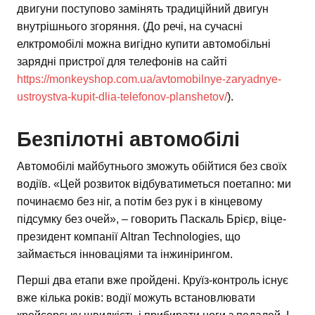
двигуни поступово замінять традиційний двигун
внутрішнього згоряння. (До речі, на сучасні
елктромобілі можна вигідно купити автомобільні
зарядні пристрої для телефонів на сайті
https://monkeyshop.com.ua/avtomobilnye-zaryadnye-
ustroystva-kupit-dlia-telefonov-planshetov/
).
Безпілотні автомобілі
Автомобілі майбутнього зможуть обійтися без своїх
водіїв. «Цей розвиток відбуватиметься поетапно: ми
починаємо без ніг, а потім без рук і в кінцевому
підсумку без очей», – говорить Паскаль Брієр, віце-
президент компанії Altran Technologies, що
займається інноваціями та інжинірингом.
Перші два етапи вже пройдені. Круїз-контроль існує
вже кілька років: водії можуть встановлювати