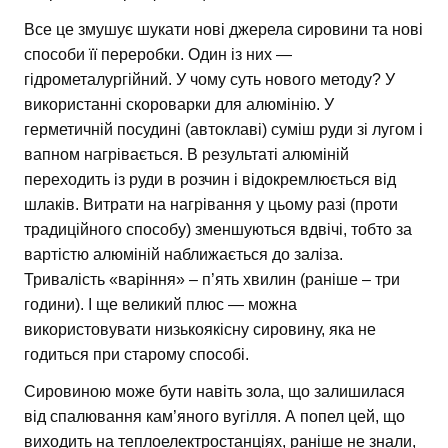
Все це змушує шукати нові джерела сировини та нові
способи її переробки. Один із них —
гідрометалургійний. У чому суть нового методу? У
використанні скороварки для алюмінію. У
герметичній посудині (автоклаві) суміш руди зі лугом і
вапном нагрівається. В результаті алюміній
переходить із руди в розчин і відокремлюється від
шлаків. Витрати на нагрівання у цьому разі (проти
традиційного способу) зменшуються вдвічі, тобто за
вартістю алюміній наближається до заліза.
Тривалість «варіння» – п’ять хвилин (раніше – три
години). І ще великий плюс — можна
використовувати низькоякісну сировину, яка не
годиться при старому способі.
Сировиною може бути навіть зола, що залишилася
від спалювання кам’яного вугілля. А попел цей, що
виходить на теплоелектростанціях, раніше не знали,