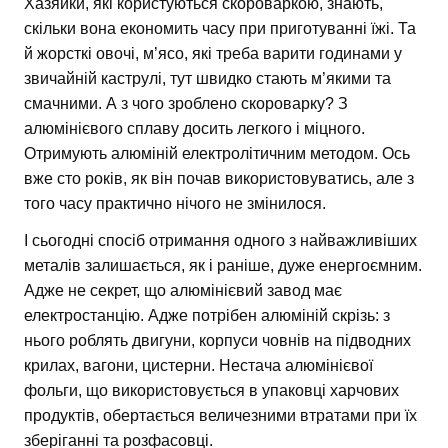
Хазяйки, які користуються скороваркою, знають,
скільки вона економить часу при приготуванні їжі. Та
й жорсткі овочі, м’ясо, які треба варити годинами у
звичайній каструлі, тут швидко стають м’якими та
смачними. А з чого зроблено скороварку? З
алюмінієвого сплаву досить легкого і міцного.
Отримують алюміній електролітичним методом. Ось
вже сто років, як він почав використовуватись, але з
того часу практично нічого не змінилося.
І сьогодні спосіб отримання одного з найважливіших
металів залишається, як і раніше, дуже енергоємним.
Адже не секрет, що алюмінієвий завод має
електростанцію. Адже потрібен алюміній скрізь: з
нього роблять двигуни, корпуси човнів на підводних
крилах, вагони, цистерни. Нестача алюмінієвої
фольги, що використовується в упаковці харчових
продуктів, обертається величезними втратами при їх
зберіганні та розфасовці.