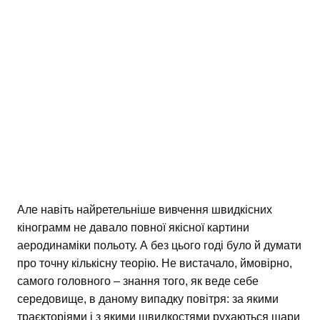
Але навіть найретельніше вивчення швидкісних
кінограмм не давало повної якісної картини
аеродинаміки польоту. А без цього годі було й думати
про точну кількісну теорію. Не вистачало, ймовірно,
самого головного – знання того, як веде себе
середовище, в даному випадку повітря: за якими
траєкторіями і з якими швидкостями рухаються шари