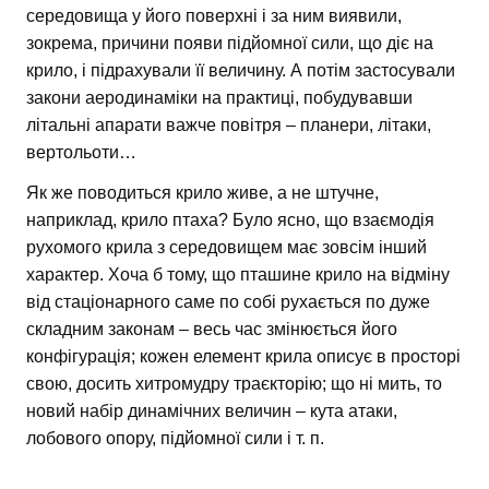
середовища у його поверхні і за ним виявили,
зокрема, причини появи підйомної сили, що діє на
крило, і підрахували її величину. А потім застосували
закони аеродинаміки на практиці, побудувавши
літальні апарати важче повітря – планери, літаки,
вертольоти…
Як же поводиться крило живе, а не штучне,
наприклад, крило птаха? Було ясно, що взаємодія
рухомого крила з середовищем має зовсім інший
характер. Хоча б тому, що пташине крило на відміну
від стаціонарного саме по собі рухається по дуже
складним законам – весь час змінюється його
конфігурація; кожен елемент крила описує в просторі
свою, досить хитромудру траєкторію; що ні мить, то
новий набір динамічних величин – кута атаки,
лобового опору, підйомної сили і т. п.