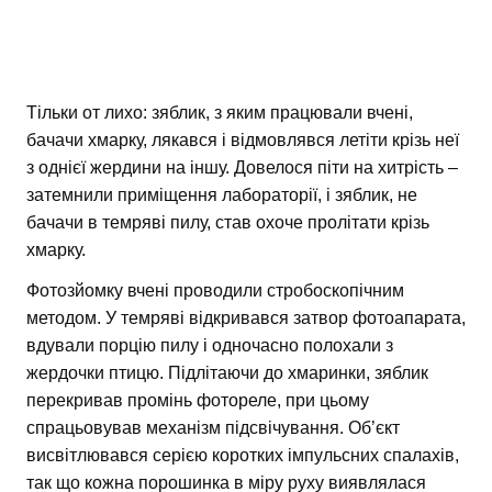
Тільки от лихо: зяблик, з яким працювали вчені,
бачачи хмарку, лякався і відмовлявся летіти крізь неї
з однієї жердини на іншу. Довелося піти на хитрість –
затемнили приміщення лабораторії, і зяблик, не
бачачи в темряві пилу, став охоче пролітати крізь
хмарку.
Фотозйомку вчені проводили стробоскопічним
методом. У темряві відкривався затвор фотоапарата,
вдували порцію пилу і одночасно полохали з
жердочки птицю. Підлітаючи до хмаринки, зяблик
перекривав промінь фотореле, при цьому
спрацьовував механізм підсвічування. Об’єкт
висвітлювався серією коротких імпульсних спалахів,
так що кожна порошинка в міру руху виявлялася