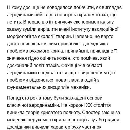
Нікому досі ще не доводилося побачити, як виглядає
аеродинамічний слід в повітрі за крилом птаха, що
летить. Вперше цю інтригуючу експериментальну
задачу зуміли вирішити вчені Інституту еволюційної
морфології та екології тварин. Напевно, не варто
довго пояснювати, чим приваблює дослідників
проблема рухомого крила, принаймні, прикладне її
значення гідно оцінить кожен, хто помічав, який
досконалий політ птахів. Фахівці ж в області
аеродинаміки сподіваються, що з вирішенням цієї
проблеми відкриється нова глава в одній з
фундаментальних дисциплін механіки.
Понад сто років тому були закладені основи
класичної аеродинаміки. На кордоні XX століття
виникла теорія крилатого польоту. Спостерігаючи за
моделлю нерухомого крила в потоці газу або рідини,
дослідники вивчили характер руху частинок