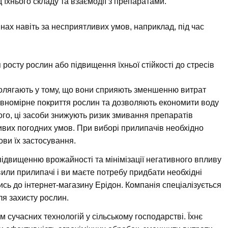
їхнього складу та взаємодії з препаратами.
ах навіть за несприятливих умов, наприклад, під час
 росту рослин або підвищення їхньої стійкості до стресів
олягають у тому, що вони сприяють зменшенню витрат
рівномірне покриття рослин та дозволяють економити воду
того, ці засоби знижують ризик змивання препаратів
вих погодних умов. При виборі прилипачів необхідно
ови їх застосування.
ідвищенню врожайності та мінімізації негативного впливу
ли прилипачі і ви маєте потребу придбати необхідні
сь до інтернет-магазину Ерідон. Компанія спеціалізується
ля захисту рослин.
сучасних технологій у сільському господарстві. Їхнє