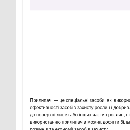
Прилипачі — це спеціальні засоби, які викор
ефективності засобів захисту рослин і добри
до поверхні листя або інших частин рослин, п
використанню прилипачів можна досягти біль
розчинів та економії засобів захисту.