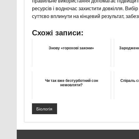
правильне використання допомагає підвищити
ресурсів і водночас захистити довкілля. Вибір
суттєво вплинути на кінцевий результат, забез
Схожі записи:
Знову «горохові закони»
Зародженн
Чи так вже безтурботний сон
Спіраль с
немовляти?
Біологія