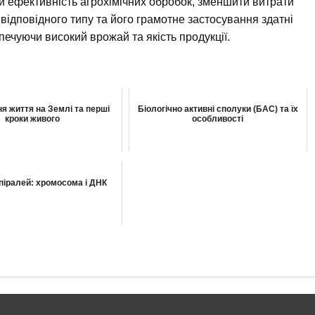
 ефективність агрохімічних обробок, зменшити витрати
 відповідного типу та його грамотне застосування здатні
печуючи високий врожай та якість продукції.
я життя на Землі та перші
Біологічно активні сполуки (БАС) та їх
кроки живого
особливості
піралей: хромосома і ДНК