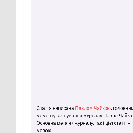
Стаття написана
Павлом Чайкою
, головни
моменту заснування журналу Павло Чайка пр
Основна мета як журналу, так і цієї статті 
мовою.