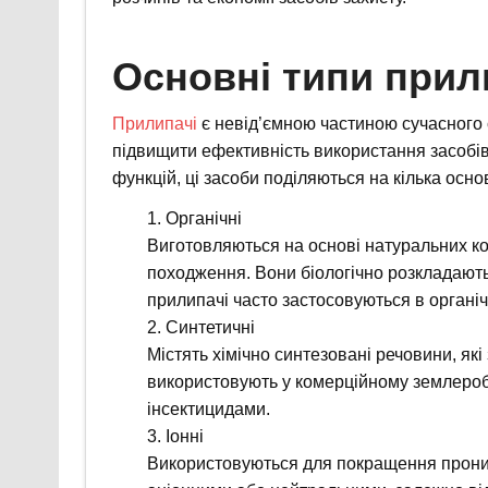
Основні типи прил
Прилипачі
є невід’ємною частиною сучасного 
підвищити ефективність використання засобів
функцій, ці засоби поділяються на кілька осно
Органічні
Виготовляються на основі натуральних ко
походження. Вони біологічно розкладають
прилипачі часто застосовуються в органі
Синтетичні
Містять хімічно синтезовані речовини, як
використовують у комерційному землеробс
інсектицидами.
Іонні
Використовуються для покращення проник