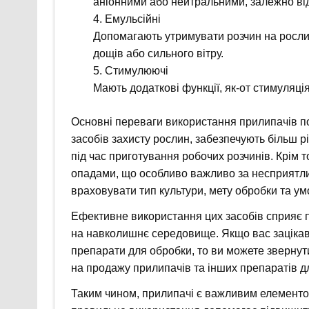
аніонними або нейтральними, залежно від 
Емульсійні
Допомагають утримувати розчин на рослин
дощів або сильного вітру.
Стимулюючі
Мають додаткові функції, як-от стимуляція
Основні переваги використання прилипачів п
засобів захисту рослин, забезпечують більш 
під час приготування робочих розчинів. Крім 
опадами, що особливо важливо за несприятли
враховувати тип культури, мету обробки та ум
Ефективне використання цих засобів сприяє п
на навколишнє середовище. Якщо вас зацікави
препарати для обробки, то ви можете звернути
на продажу прилипачів та інших препаратів д
Таким чином, прилипачі є важливим елементом 