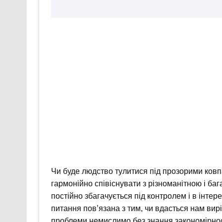
Чи буде людство тулитися під прозорими ковп
гармонійно співіснувати з різноманітною і ба
постійно збагачується під контролем і в інтер
питання пов’язана з тим, чи вдасться нам вир
проблеми немислимо без знання закономірнос