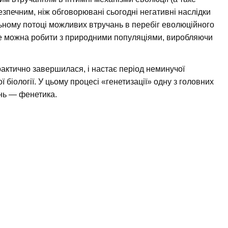
зпечним, ніж обговорювані сьогодні негативні наслідки
альному потоці можливих втручань в перебіг еволюційного
 не можна робити з природними популяціями, виробляючи
рактично завершилася, і настає період неминучої
ої біології. У цьому процесі «генетизації» одну з головних
нь — фенетика.