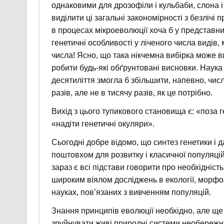
однаковими для дрозофіли і кульбаби, слона і
виділити ці загальні закономірності з безлічі 
в процесах мікроеволюції хоча б у представник
генетичні особливості у ліченого числа видів, 
числа! Ясно, що така нікчемна вибірка може в
робити будь-які обґрунтовані висновки. Наука
десятиліття змогла б збільшити, напевно, числ
разів, але не в тисячу разів, як це потрібно.
Вихід з цього тупикового становища є: «поза г
«надіти генетичні окуляри».
Сьогодні добре відомо, що синтез генетики і 
поштовхом для розвитку і класичної популяційн
зараз є всі підстави говорити про необхідніст
широким віялом досліджень в екології, морфолог
науках, пов’язаних з вивченням популяцій.
Знання принципів еволюції необхідно, але ще
зруйнувати живі природні системи необережни