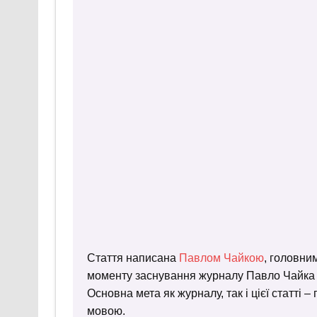
Стаття написана
Павлом Чайкою
, головни
моменту заснування журналу Павло Чайка пр
Основна мета як журналу, так і цієї статті 
мовою.