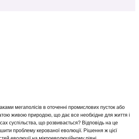
аками мегаполісів в оточенні промислових пусток або
гатою живою природою, що дає все необхідне для життя і
есах суспільства, що розвивається? Відповідь на це
ішити проблему керованої еволюції. Рішення ж цієї
тей еволюції на мікроеволюційному рівні.