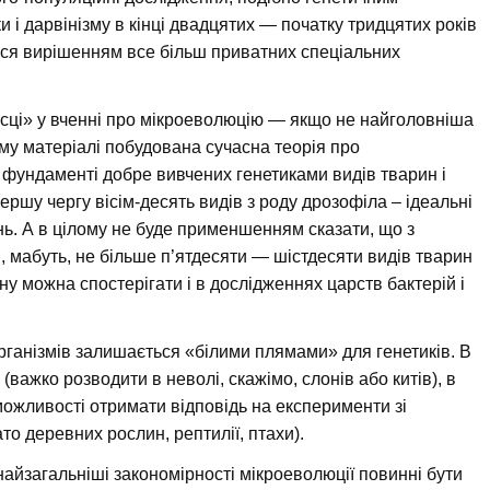
 і дарвінізму в кінці двадцятих — початку тридцятих років
тися вирішенням все більш приватних спеціальних
сці» у вченні про мікроеволюцію — якщо не найголовніша
ому матеріалі побудована сучасна теорія про
ундаменті добре вивчених генетиками видів тварин і
ершу чергу вісім-десять видів з роду дрозофіла – ідеальні
нь. А в цілому не буде применшенням сказати, що з
, мабуть, не більше п’ятдесяти — шістдесяти видів тварин
ину можна спостерігати і в дослідженнях царств бактерій і
рганізмів залишається «білими плямами» для генетиків. В
(важко розводити в неволі, скажімо, слонів або китів), в
можливості отримати відповідь на експерименти зі
о деревних рослин, рептилії, птахи).
айзагальніші закономірності мікроеволюції повинні бути