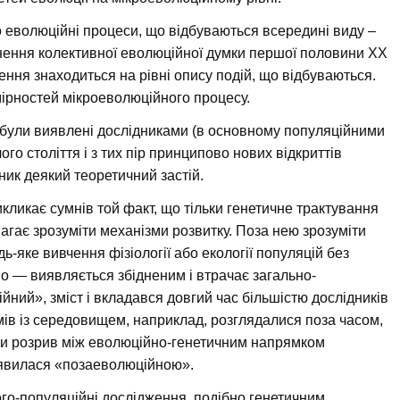
 еволюційні процеси, що відбуваються всередині виду –
гнення колективної еволюційної думки першої половини XX
ення знаходиться на рівні опису подій, що відбуваються.
ірностей мікроеволюційного процесу.
ї були виявлені дослідниками (в основному популяційними
го століття і з тих пір принципово нових відкриттів
ник деякий теоретичний застій.
икликає сумнів той факт, що тільки генетичне трактування
агає зрозуміти механізми розвитку. Поза нею зрозуміти
ь-яке вивчення фізіології або екології популяцій без
но — виявляється збідненим і втрачає загально-
ійний», зміст і вкладався довгий час більшістю дослідників
змів із середовищем, наприклад, розглядалися поза часом,
к би розрив між еволюційно-генетичним напрямком
 виявилася «позаеволюційною».
ого-популяційні дослідження, подібно генетичним