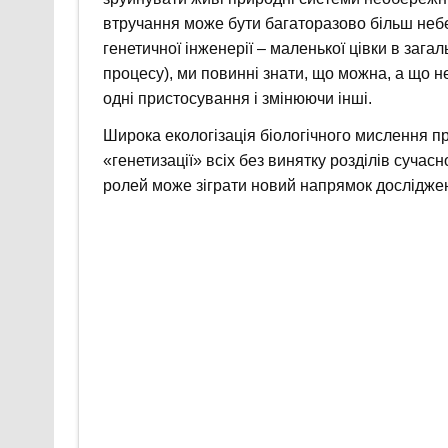
втручання може бути багаторазово більш небе
генетичної інженерії – маленької цівки в заг
процесу), ми повинні знати, що можна, а що
одні пристосування і змінюючи інші.
Широка екологізація біологічного мислення п
«генетизації» всіх без винятку розділів сучасн
ролей може зіграти новий напрямок дослідже