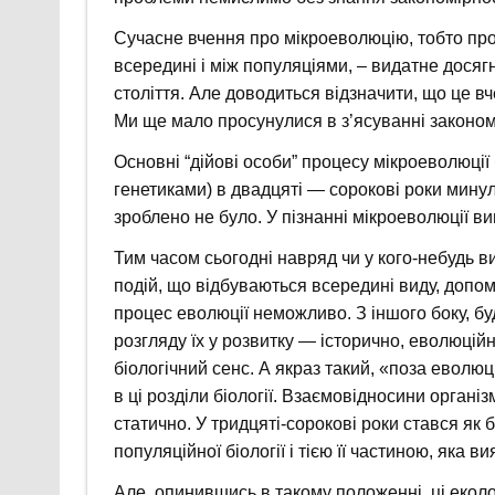
Сучасне вчення про мікроеволюцію, тобто про
всередині і між популяціями, – видатне дося
століття. Але доводиться відзначити, що це вч
Ми ще мало просунулися в з’ясуванні законом
Основні “дійові особи” процесу мікроеволюці
генетиками) в двадцяті — сорокові роки минуло
зроблено не було. У пізнанні мікроеволюції ви
Тим часом сьогодні навряд чи у кого-небудь в
подій, що відбуваються всередині виду, допом
процес еволюції неможливо. З іншого боку, буд
розгляду їх у розвитку — історично, еволюцій
біологічний сенс. А якраз такий, «поза еволюц
в ці розділи біології. Взаємовідносини органі
статично. У тридцяті-сорокові роки стався я
популяційної біології і тією її частиною, яка
Але, опинившись в такому положенні, ці екол