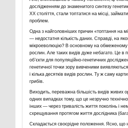
дослідженням до знаменитого синтезу генетики
XX століття, стали топтатися на місці, займа
проблем.
Одна з найголовніших причин «топтання на мі
— недостатня кількість даних. Справді, на як
мікроеволюцію? В основному на обмеженому ф
рослин. Але таких видів дуже небагато. Це в п
об’єкти для популяційно-генетичних дослідже
генетичної точки зору вивченими виявляються
і кілька десятків видів рослин. Ту ж саму карт
грибів.
Виходить, переважна більшість видів живих о
одних випадках тому, що це незручно технічно 
інших — через тривалість життя поколінь і не
схрещування протягом життя дослідника (багат
Складається своєрідне положення. Ясно, що н