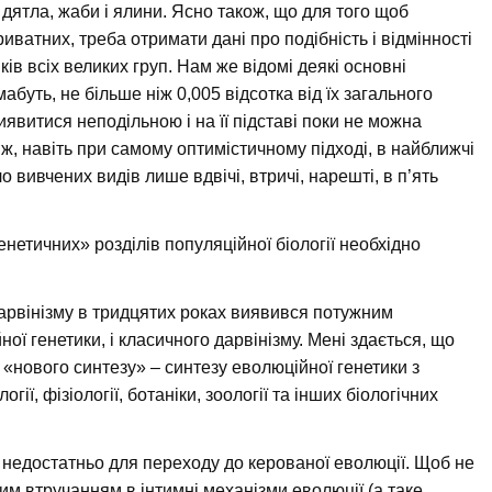
 дятла, жаби і ялини. Ясно також, що для того щоб
приватних, треба отримати дані про подібність і відмінності
ів всіх великих груп. Нам же відомі деякі основні
мабуть, не більше ніж 0,005 відсотка від їх загального
иявитися неподільною і на її підставі поки не можна
 ж, навіть при самому оптимістичному підході, в найближчі
о вивчених видів лише вдвічі, втричі, нарешті, в п’ять
енетичних» розділів популяційної біології необхідно
дарвінізму в тридцятих роках виявився потужним
ої генетики, і класичного дарвінізму. Мені здається, що
ь «нового синтезу» – синтезу еволюційної генетики з
ії, фізіології, ботаніки, зоології та інших біологічних
 недостатньо для переходу до керованої еволюції. Щоб не
м втручанням в інтимні механізми еволюції (а таке