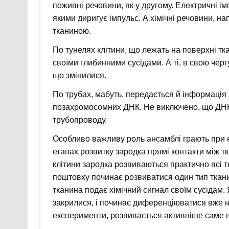
поживні речовини, як у другому. Електричні ім
якими диригує імпульс. А хімічні речовини, на
тканиною.
По тунелях клітини, що лежать на поверхні т
своїми глибинними сусідами. А ті, в свою черг
що змінилися.
По трубах, мабуть, передається й інформація 
позахромосомних ДНК. Не виключено, що ДНК п
трубопроводу.
Особливо важливу роль ансамблі грають при 
етапах розвитку зародка прямі контакти між тк
клітини зародка розвиваються практично всі т
поштовху починає розвиватися один тип ткани
тканина подає хімічний сигнал своїм сусідам. 
закрилися, і починає диференціюватися вже н
експерименти, розвивається активніше саме в