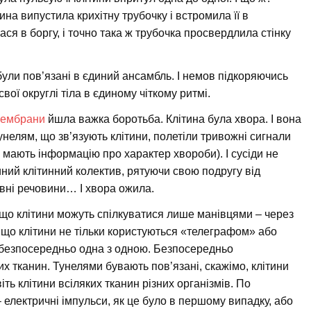
на випустила крихітну трубочку і встромила її в
ася в боргу, і точно така ж трубочка просвердлила стінку
и були пов’язані в єдиний ансамбль. І немов підкоряючись
ої округлі тіла в єдиному чіткому ритмі.
ембрани
йшла важка боротьба. Клітина була хвора. І вона
нелям, що зв’язують клітини, полетіли тривожні сигнали
і мають інформацію про характер хвороби). І сусіди не
ний клітинний колектив, рятуючи свою подругу від
ивні речовини… І хвора ожила.
 що клітини можуть спілкуватися лише манівцями – через
 що клітини не тільки користуються «телеграфом» або
 безпосередньо одна з одною. Безпосередньо
х тканин. Тунелями бувають пов’язані, скажімо, клітини
іть клітини всіляких тканин різних організмів. По
електричні імпульси, як це було в першому випадку, або