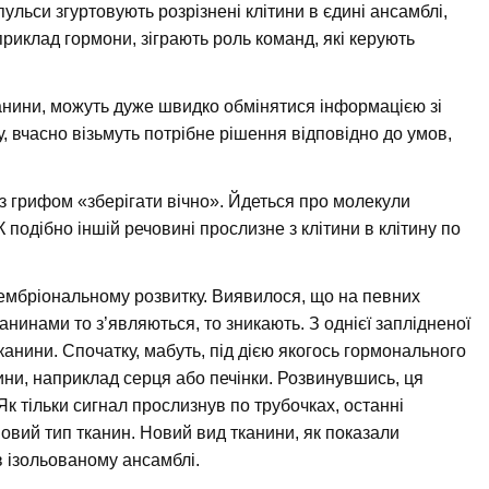
пульси згуртовують розрізнені клітини в єдині ансамблі,
приклад гормони, зіграють роль команд, які керують
канини, можуть дуже швидко обмінятися інформацією зі
у, вчасно візьмуть потрібне рішення відповідно до умов,
з грифом «зберігати вічно». Йдеться про молекули
одібно іншій речовині прослизне з клітини в клітину по
ембріональному розвитку. Виявилося, що на певних
анинами то з’являються, то зникають. З однієї заплідненої
канини. Спочатку, мабуть, під дією якогось гормонального
ни, наприклад серця або печінки. Розвинувшись, ця
Як тільки сигнал прослизнув по трубочках, останні
овий тип тканин. Новий вид тканини, як показали
 ізольованому ансамблі.