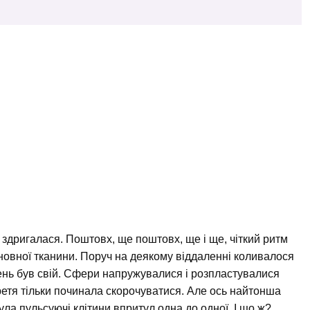
здригалася. Поштовх, ще поштовх, ще і ще, чіткий ритм
сновної тканини. Поруч на деякому віддаленні коливалося
рочень був свій. Сфери напружувалися і розпластувалися
ретя тільки починала скорочуватися. Але ось найтонша
ла пульсуючі клітини впритул одна до одної. І що ж?