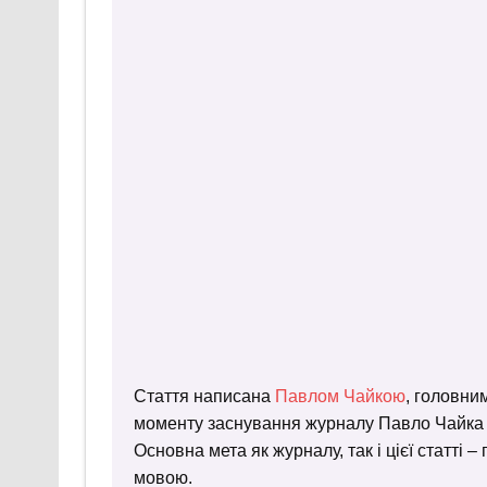
Стаття написана
Павлом Чайкою
, головни
моменту заснування журналу Павло Чайка пр
Основна мета як журналу, так і цієї статті 
мовою.