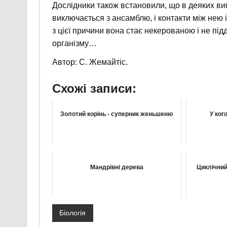
Дослідники також встановили, що в деяких ви
виключається з ансамблю, і контакти між нею
з цієї причини вона стає некерованою і не п
організму…
Автор: С. Жемайтіс.
Схожі записи:
Золотий корінь - суперник женьшеню
У ког
Мандрівні дерева
Циклічний
Біологія