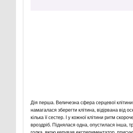
Дія перша. Величезна сфера серцевої клітини 
намагалася зберегти клітина, відірвана від о
кілька її сестер. І у кожної клітини ритм ско
вроздріб. Піднялася одна, опустилася інша, т
голка, якою керував експериментатор, присуну