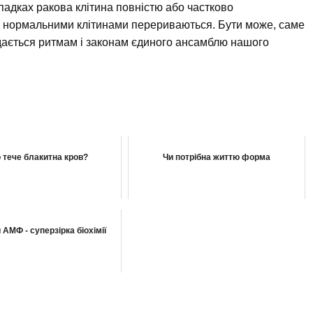
падках ракова клітина повністю або частково
 і нормальними клітинами перериваються. Бути може, саме
іддається ритмам і законам єдиного ансамблю нашого
о тече блакитна кров?
Чи потрібна життю форма
 АМФ - суперзірка біохімії