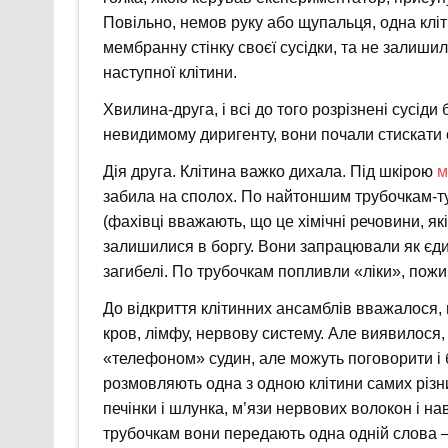
Повільно, немов руку або щупальця, одна кліти
мембранну стінку своєї сусідки, та не залишил
наступної клітини.
Хвилина-друга, і всі до того розрізнені сусід
невидимому диригенту, вони почали стискати св
Дія друга. Клітина важко дихала. Під шкірою
м
забила на сполох. По найтоншим трубочкам-ту
(фахівці вважають, що це хімічні речовини, як
залишилися в боргу. Вони запрацювали як єди
загибелі. По трубочкам попливли «ліки», пож
До відкриття клітинних ансамблів вважалося,
кров, лімфу, нервову систему. Але виявилося,
«телефоном» судин, але можуть поговорити і
розмовляють одна з одною клітини самих різни
печінки і шлунка, м’язи нервових волокон і нав
трубочкам вони передають одна одній слова – 