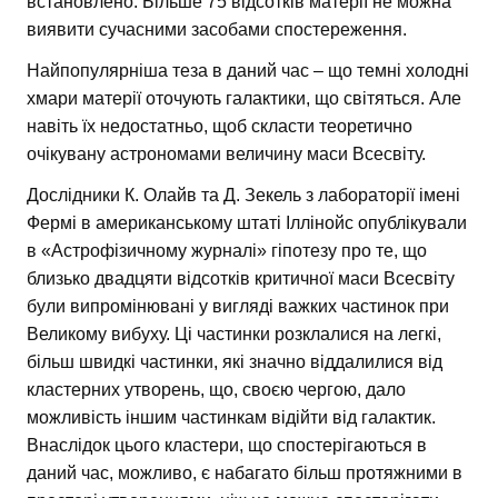
встановлено. Більше 75 відсотків матерії не можна
виявити сучасними засобами спостереження.
Найпопулярніша теза в даний час – що темні холодні
хмари матерії оточують галактики, що світяться. Але
навіть їх недостатньо, щоб скласти теоретично
очікувану астрономами величину маси Всесвіту.
Дослідники К. Олайв та Д. Зекель з лабораторії імені
Фермі в американському штаті Іллінойс опублікували
в «Астрофізичному журналі» гіпотезу про те, що
близько двадцяти відсотків критичної маси Всесвіту
були випромінювані у вигляді важких частинок при
Великому вибуху. Ці частинки розклалися на легкі,
більш швидкі частинки, які значно віддалилися від
кластерних утворень, що, своєю чергою, дало
можливість іншим частинкам відійти від галактик.
Внаслідок цього кластери, що спостерігаються в
даний час, можливо, є набагато більш протяжними в