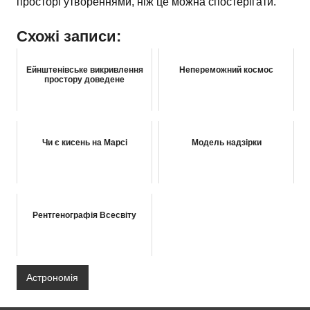
просторі утвореннями, ніж це можна спостерігати.
Схожі записи:
Ейнштенівське викривлення
Непереможний космос
простору доведене
Чи є кисень на Марсі
Модель надзірки
Рентгенографія Всесвіту
Астрономія