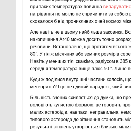
при таких температурах повинна
випарувати
нагрівання не могло не спричинити за собою рі
сховалося б від проникливих очей космохіміка
Але навіть не в цьому найбільша заковика. Вс
накопичення Аг40 можна досить точно розрах
речовини. Встановлено, що протягом всього 
80°. У тіл ж місячних або земних розмірів сере
Навіть у менших тіл, скажімо, радіусом в 385 
середня температура вище плюс 50 °. Лише 
Куди ж поділися внутрішні частини колосів, щ
метеоритів? І це не єдиний парадокс, який ви
Більшість вчених схиляється до думки, що пре
володіють кулястою формою, це говорить про
малих астероїдів, навпаки, неправильна, немо
типового астероїда до зіткнення становить міл
результаті зіткнень утворюється близько мілья