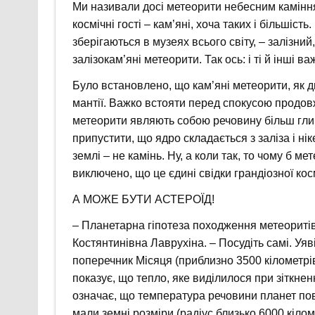
Ми називали досі метеорити небесним каміння
космічні гості – кам’яні, хоча таких і більшіс
зберігаються в музеях всього світу, – залізни
залізокам’яні метеорити. Так ось: і ті й інші в
Було встановлено, що кам’яні метеорити, як д
мантії. Важко встояти перед спокусою продов
метеорити являють собою речовину більш гли
припустити, що ядро складається з заліза і ні
землі – не камінь. Ну, а коли так, то чому б 
виключено, що це єдині свідки грандіозної кос
А МОЖЕ БУТИ АСТЕРОЇД!
– Планетарна гіпотеза походження метеоритів
Костянтинівна Лаврухіна. – Посудіть самі. Уяв
поперечник Місяця (приблизно 3500 кілометрів)
показує, що тепло, яке виділилося при зіткнен
означає, що температура речовини планет пов
мали земні розміри (радіус близько 6000 кіло