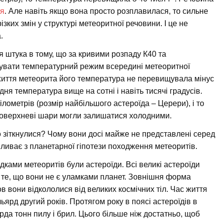
ся
. Але навіть якщо вона просто розплавилася, то сильне
зких змін у структурі метеоритної речовини. І це не
.
я штука в тому, що за кривими розпаду К40 та
увати температурний режим всередині метеоритної
життя метеорита його температура не перевищувала мінус
дня температура вище на сотні і навіть тисячі градусів.
кілометрів (розмір найбільшого астероїда – Церери), і то
поверхневі шари могли залишатися холодними.
о зіткнулися? Чому вони досі майже не представлені серед
пливає з планетарної гіпотези походження метеоритів.
дками метеоритів були астероїди. Всі великі астероїди
 те, що вони не є уламками планет. Зовнішня форма
в вони відкололися від великих космічних тіл. Час життя
ьярд другий років. Протягом року в поясі астероїдів в
рда тонн пилу і брил. Цього більше ніж достатньо, щоб