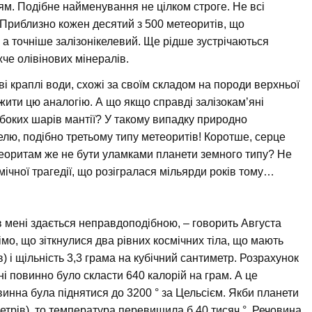
м. Подібне найменування не цілком строге. Не всі
ть. Приблизно кожен десятий з 500 метеоритів, що
й, а точніше залізонікелевий. Ще рідше зустрічаються
ажче олівінових мінералів.
ві краплі води, схожі за своїм складом на породи верхньої
жити цю аналогію. А що якщо справді залізокам’яні
боких шарів мантії? У такому випадку природно
келю, подібно третьому типу метеоритів! Коротше, серце
метеоритам же не бути уламками планети земного типу? Не
мічної трагедії, що розігралася мільярди років тому…
 мені здається неправдоподібною, – говорить Августа
імо, що зіткнулися два рівних космічних тіла, що мають
 і щільність 3,3 грама на кубічний сантиметр. Розрахунок
ні повинно було скласти 640 калорій на грам. А це
инна була піднятися до 3200 ° за Цельсієм. Якби планети
метрів), то температура перевищила б 40 тисяч °. Речовина