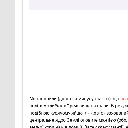
Ми говорили (дивіться минулу статтю), що
пла
поділом глибинної речовини на шари. В резул
подібною курячому яйцю: як жовток захований 
центральне ядро Землі оповите мантією (обол
земної кори нам відомий. Зате складу мантії,