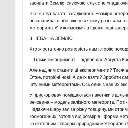
засипати Землю існуючою кількістю «падаючих
Все ж і тут багато загадкового. Розміри астер
розплавилася або вже у всякому разі сильно 
метеоритів. Є у космохіміків і деякі інші запер
З НЕБА НА ЗЕМЛЮ
Хто ж остаточно розповість нам історію похо
– Тільки експеримент, – відповідає Августа Ко
Але над чим ставити ці експерименти? Тисяча 
Отже, потрібні нові! А де їх взяти? Зробити са
штучними метеоритами. Ось один з наших екс
У прискорювач поміщаються пакетики з щіль
речовина – модель залізного метеорита. Потік
Надаючи шару заліза різну товщину, ми отриму
космогенних ізотопів від розмірів і форми мет
за ізотопним складом природних метеоритів с