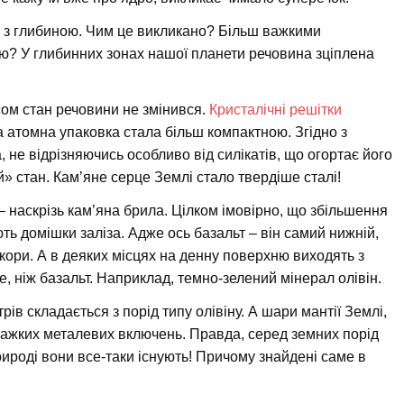
є з глибиною. Чим це викликано? Більш важкими
ю? У глибинних зонах нашої планети речовина зціплена
ом стан речовини не змінився.
Кристалічні решітки
а атомна упаковка стала більш компактною. Згідно з
 не відрізняючись особливо від силікатів, що огортає його
» стан. Кам’яне серце Землі стало твердіше сталі!
 – наскрізь кам’яна брила. Цілком імовірно, що збільшення
ть домішки заліза. Адже ось базальт – він самий нижній,
кори. А в деяких місцях на денну поверхню виходять з
е, ніж базальт. Наприклад, темно-зелений мінерал олівін.
рів складається з порід типу олівіну. А шари мантії Землі,
важких металевих включень. Правда, серед земних порід
рироді вони все-таки існують! Причому знайдені саме в