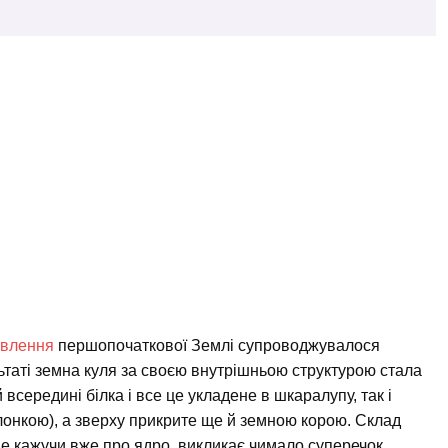
влення
першопочаткової Землі супроводжувалося
ьтаті земна куля за своєю внутрішньою структурою стала
всередині білка і все це укладене в шкаралупу, так і
онкою), а зверху прикрите ще й земною корою. Склад
 не кажучи вже про ядро, викликає чимало суперечок.