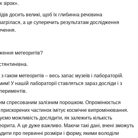
 зірок».
оїдів досить великі, щоб їх глибинна речовина
нагрілася, а це суперечить результатам дослідження
ечення.
дження метеоритів?
стянтинівна.
з гаком метеоритів – весь запас музеїв і лабораторій.
мим! У нашій лабораторії ставляться зараз досліди і з
периментів.
ним спресованим залізним порошком. Опромінюється
 прискорених частинок імітує космічне випромінювання.
ємо можливість дослідити, як залежить кількість
еорита. А це дуже важливо. Маючи такі дані, вчені зможуть
удити про первинні розміри і форму, якими володіли