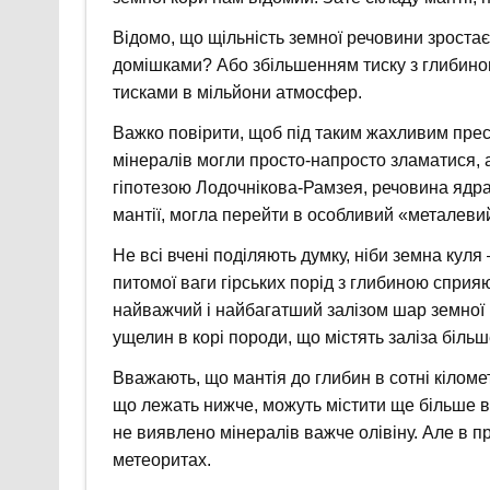
Відомо, що щільність земної речовини зроста
домішками? Або збільшенням тиску з глибино
тисками в мільйони атмосфер.
Важко повірити, щоб під таким жахливим прес
мінералів могли просто-напросто зламатися, 
гіпотезою Лодочнікова-Рамзея, речовина ядра,
мантії, могла перейти в особливий «металевий
Не всі вчені поділяють думку, ніби земна куля
питомої ваги гірських порід з глибиною сприяю
найважчий і найбагатший залізом шар земної 
ущелин в корі породи, що містять заліза більш
Вважають, що мантія до глибин в сотні кіломет
що лежать нижче, можуть містити ще більше 
не виявлено мінералів важче олівіну. Але в п
метеоритах.