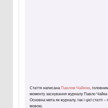
Стаття написана
Павлом Чайкою
, головни
моменту заснування журналу Павло Чайка пр
Основна мета як журналу, так і цієї статті 
мовою.