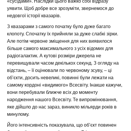
«сусідами». Наслідки цього важко собі відразу
уявити. Щоб добре все зрозуміти, звернемося до
недовгої історії квазарів.
З квазарами з самого початку було дуже багато
клопоту. Спочатку їх прийняли за дуже слабкі зірки.
Але потім червоне зміщення для них виявилося
більше самого максимального з усіх відомих для
радіогалактик. А кутові розміри джерела не
перевищували часом декількох секунд. З огляду на
відстань, – її оцінювали по червоному зсуву, – ці
об’єкти, досить невеликі, повинні були лежати на
самому кордоні «видимого» Всесвіту. Інакше кажучи,
вони перебували ближче всіх до моменту
народження нашого Всесвіту. Те випромінювання,
яке дійшло до нас зараз, виникло мільярди років в
минулому.
Його інтенсивність показувала, що об’єкт повинен