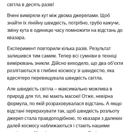
світла в десять разів!
Вчені виміряли кут між двома джерелами. Щоб
знайти їх лінійну швидкість, потрібно, грубо кажучи,
зміну кута в одиницю часу помножити на відстань до
квазара.
Експеримент повторили кілька разів. Результат
залишився тим самим. Тепер всі сумніви в техніці
вимірювань зникли. Дійсно виходило, що два об’єкти
розлітаються в глибині космосу зі швидкістю, яка
вдесятеро перевищувала швидкість світла.
Але швидкість світла – максимально можлива в
природі для тіл, які мають масою! Отже, невірна
формула, по якій розраховувалася відстань. А якщо
відстані перерахувати так, щоб швидкість розльоту
джерел стала правдоподібною, то квазари з далеких
далей космосу наближаються і стають нашими