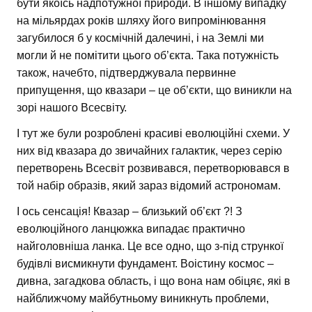
бути якоїсь надпотужної природи. В іншому випадку
на мільярдах років шляху його випромінювання
загубилося б у космічній далечині, і на Землі ми
могли й не помітити цього об’єкта. Така потужність
також, начебто, підтверджувала первинне
припущення, що квазари – це об’єкти, що виникли на
зорі нашого Всесвіту.
І тут же були розроблені красиві еволюційні схеми. У
них від квазара до звичайних галактик, через серію
перетворень Всесвіт розвивався, перетворювався в
той набір образів, який зараз відомий астрономам.
І ось сенсація! Квазар – близький об’єкт ?! З
еволюційного ланцюжка випадає практично
найголовніша ланка. Це все одно, що з-під стрункої
будівлі висмикнути фундамент. Воістину космос –
дивна, загадкова область, і що вона нам обіцяє, які в
найближчому майбутньому виникнуть проблеми,