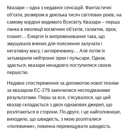
Квазари – одна з недавніх сенсацій. Фантастичні
об’єкти, розміром в декілька тисяч світлових років, на
самому кордоні видимого Всесвіту. Квазари – перша
ланка в еволюції космічних об’єктів, галактик, зірок,
планет… Енергія їх випромінювання така, що
змушувала вчених для пояснення залучати і
негативну масу, і антиречовину… Але потім їх
затьмарили нейтронні зірки і пульсари. Однак,
здається, квазари ненадовго поступилися своєю
першістю.
Недавні спостереження за допомогою нової техніки
за квазаром ЕС-279 закінчилися несподіваними
результатами. Перш за все, з’ясувалося, що цей
квазар складається з двох однакових джерел, що
розлітаються в сторони. По-друге, і це найголовніше,
виходило, що швидкість, з якою розліталися
«половинки», повинна перевищувати швидкість