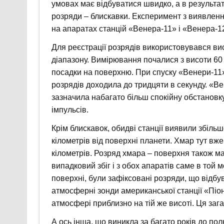
умовах має відбуватися швидко, а в результат
розряди – блискавки. Експеримент з виявлен
на апаратах станцій «Венера-11» і «Венера-1
Для реєстрації розрядів використовувався в
діапазону. Вимірювання почалися з висоти 60 
посадки на поверхню. При спуску «Венери-11»
розрядів доходила до тридцяти в секунду. «В
зазначила набагато більш спокійну обстановк
імпульсів.
Крім блискавок, обидві станції виявили збіль
кілометрів від поверхні планети. Хмар тут вж
кілометрів. Розряд хмара – поверхня також м
випадковий збіг і з обох апаратів саме в той 
поверхні, були зафіксовані розряди, що відб
атмосферні зонди американської станції «Пі
атмосфері приблизно на тій же висоті. Ця заг
А ось інша, що виникла за багато років до по