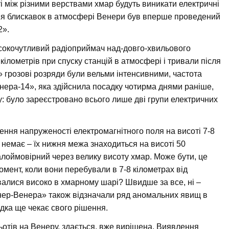
і між різними верствами хмар будуть виникати електричні
ня блискавок в атмосфері Венери був вперше проведений
2».
исокочутливий радіоприймач над-довго-хвильового
кілометрів при спуску станцій в атмосфері і тривали після
 грозові розряди були вельми інтенсивними, частота
енера-14», яка здійснила посадку чотирма днями раніше,
у: було зареєстровано всього лише дві групи електричних
шення напруженості електромагнітного поля на висоті 7-8
е немає – їх нижня межа знаходиться на висоті 50
алоймовірний через велику висоту хмар. Може бути, це
момент, коли вони перебували в 7-8 кілометрах від
увалися високо в хмарному шарі? Швидше за все, ні –
онер-Венера» також відзначали ряд аномальних явищ в
адка ще чекає свого рішення.
льотів на Венеру, здається, вже вирішена. Виявлення