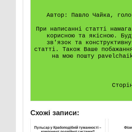
Автор: Павло Чайка, голо
При написанні статті намага
корисною та якісною. Буд
зв'язок та конструктивну
статті. Також Ваше побажанн
на мою пошту pavelchai
Сторі
Схожі записи:
Пульсар у Крабоподібній туманності –
Фізи
компонент подвійної системи?