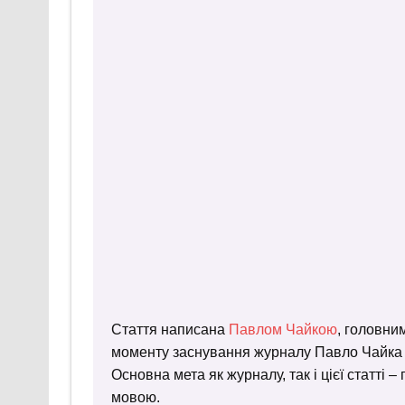
Стаття написана
Павлом Чайкою
, головни
моменту заснування журналу Павло Чайка пр
Основна мета як журналу, так і цієї статті 
мовою.