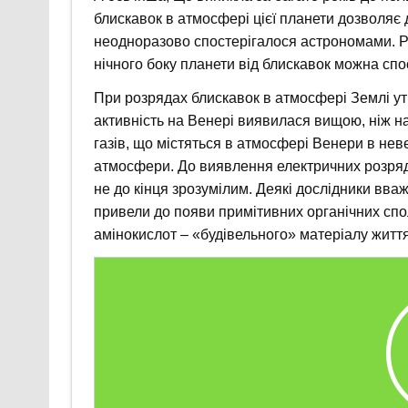
блискавок в атмосфері цієї планети дозволяє д
неодноразово спостерігалося астрономами. Ро
нічного боку планети від блискавок можна спос
При розрядах блискавок в атмосфері Землі ут
активність на Венері виявилася вищою, ніж н
газів, що містяться в атмосфері Венери в нев
атмосфери. До виявлення електричних розря
не до кінця зрозумілим. Деякі дослідники вва
привели до появи примітивних органічних спо
амінокислот – «будівельного» матеріалу життя