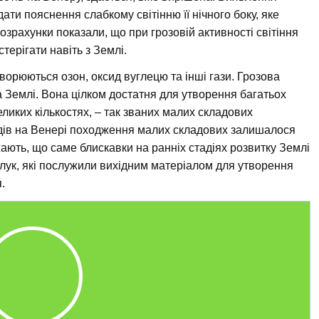
ати пояснення слабкому світінню її нічного боку, яке
зрахунки показали, що при грозовій активності світіння
терігати навіть з Землі.
ворюються озон, оксид вуглецю та інші гази. Грозова
а Землі. Вона цілком достатня для утворення багатьох
еликих кількостях, – так званих малих складових
дів на Венері походження малих складових залишалося
жають, що саме блискавки на ранніх стадіях розвитку Землі
лук, які послужили вихідним матеріалом для утворення
.