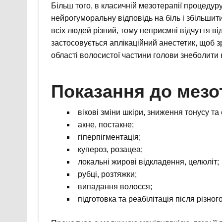
Більш того, в класичній мезотерапії процедур
нейрогуморальну відповідь на біль і збільшит
всіх людей різний, тому неприємні відчуття ві
застосовується аплікаційний анестетик, щоб
області волосистої частини голови знеболити
Показання до мезо
вікові зміни шкіри, зниження тонусу та 
акне, постакне;
гіперпігментація;
купероз, розацеа;
локальні жирові відкладення, целюліт;
рубці, розтяжки;
випадання волосся;
підготовка та реабілітація після різног