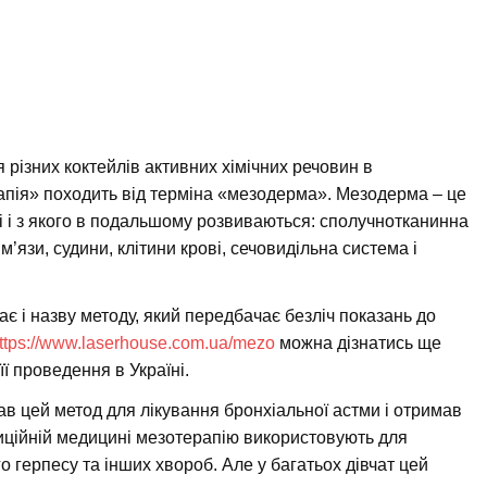
різних коктейлів активних хімічних речовин в
апія» походить від терміна «мезодерма». Мезодерма – це
і і з якого в подальшому розвиваються: сполучнотканинна
 м’язи, судини, клітини крові, сечовидільна система і
ає і назву методу, який передбачає безліч показань до
ttps://www.laserhouse.com.ua/mezo
можна дізнатись ще
її проведення в Україні.
ав цей метод для лікування бронхіальної астми і отримав
иційній медицині мезотерапію використовують для
о герпесу та інших хвороб. Але у багатьох дівчат цей