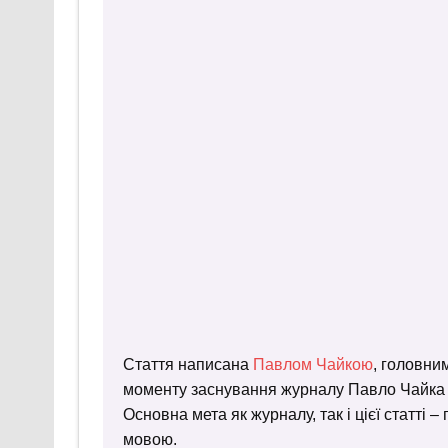
Стаття написана
Павлом Чайкою
, головни
моменту заснування журналу Павло Чайка пр
Основна мета як журналу, так і цієї статті 
мовою.