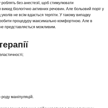
у роблять без анестезії, щоб стимулювати
и викид біологічно активних речовин. Але больовий поріг у
д уколів не всім вдається терпіти. У такому випадку
 зробити процедуру максимально комфортною. Але в
 не представляється можливим.
терапії
еластичності;
о роду маніпуляцій.