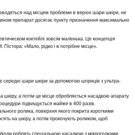
 вводяться над місцем проблеми в верхні шари шкіри, не
 чином препарат досягає пункту призначення максимально
евтическом коктейлі зовсім маленька. Це концепція
 Пістора: «Мало, рідко і в потрібне місце».
в середні шари шкіри за допомогою шприців з ультра-
 шкіру, а потім це місце обробляється насадкою апарату.
процедури підвищується майже в 400 разів.
ального ролика, поверхня якого покрита короткими
сять на шкіру, а потім прокочують роликом, щоб
 Уколи роблять спеціальною насадкою з мікроголками,