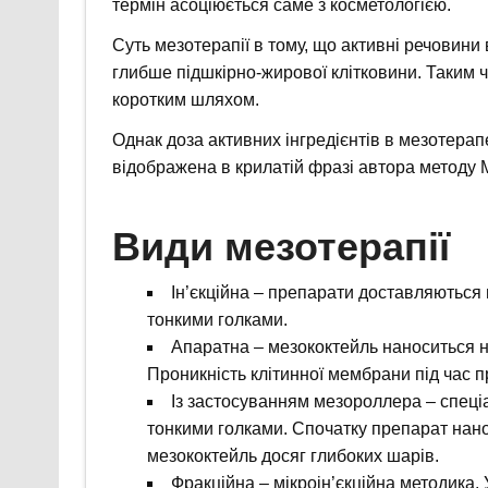
термін асоціюється саме з косметологією.
Суть мезотерапії в тому, що активні речовини
глибше підшкірно-жирової клітковини. Таким
коротким шляхом.
Однак доза активних інгредієнтів в мезотерап
відображена в крилатій фразі автора методу М.
Види мезотерапії
Ін’єкційна – препарати доставляються 
тонкими голками.
Апаратна – мезококтейль наноситься на
Проникність клітинної мембрани під час 
Із застосуванням мезороллера – спеці
тонкими голками. Спочатку препарат нано
мезококтейль досяг глибоких шарів.
Фракційна – мікроін’єкційна методика.