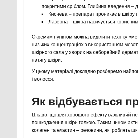
покритими сріблом. Глибина введення – д
Киснева – препарат проникає в шкіру п
Лазерна – шкіра насичується корисни
Окремим пунктом можна виділити техніку «мез
низьких концентраціях з використанням мезо
шкірного сала у хворих на себорейний дермат
натягу шкіри.
У цьому матеріалі докладно розберемо найпоп
і волосся.
Як відбувається п
Цікаво, що для хорошого ефекту важливий не 
пошкодження шкіри голкою. Таким чином акти
колаген та еластин – речовини, які роблять шк