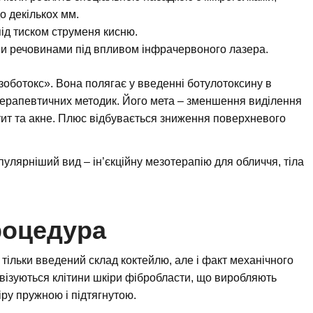
о декількох мм.
ід тиском струменя кисню.
ми речовинами під впливом інфрачервоного лазера.
оботокс». Вона полягає у введенні ботулотоксину в
терапевтичних методик. Його мета – зменшення виділення
ит та акне. Плюс відбувається зниження поверхневого
улярніший вид – ін’єкційну мезотерапію для обличчя, тіла
роцедура
тільки введений склад коктейлю, але і факт механічного
візуються клітини шкіри фібробласти, що виробляють
іру пружною і підтягнутою.