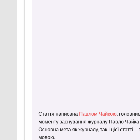
Стаття написана
Павлом Чайкою
, головни
моменту заснування журналу Павло Чайка пр
Основна мета як журналу, так і цієї статті 
мовою.