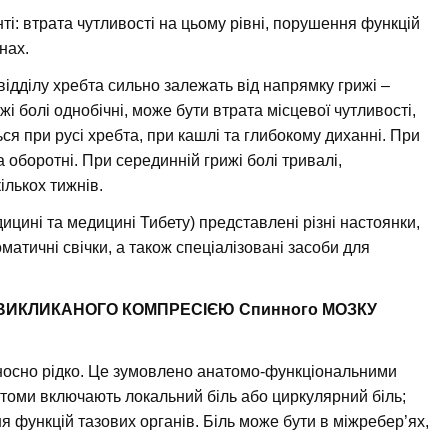
і: втрата чутливості на цьому рівні, порушення функцій
нах.
ідділу хребта сильно залежать від напрямку грижі –
і болі однобічні, може бути втрата місцевої чутливості,
ся при русі хребта, при кашлі та глибокому диханні. При
 оборотні. При серединній грижі болі тривалі,
ількох тижнів.
дицині та медицині Тибету) представлені різні настоянки,
роматичні свічки, а також спеціалізовані засоби для
ВИКЛИКАНОГО КОМПРЕСІЄЮ Спинного МОЗКУ
ідносно рідко. Це зумовлено анатомо-функціональними
томи включають локальний біль або циркулярний біль;
я функцій тазових органів. Біль може бути в міжребер’ях,