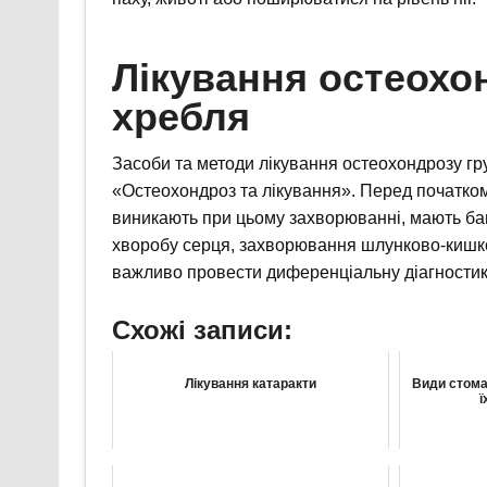
Лікування остеохо
хребля
Засоби та методи лікування остеохондрозу гру
«Остеохондроз та лікування». Перед початком
виникають при цьому захворюванні, мають баг
хворобу серця, захворювання шлунково-кишков
важливо провести диференціальну діагностик
Схожі записи:
Лікування катаракти
Види стома
ї