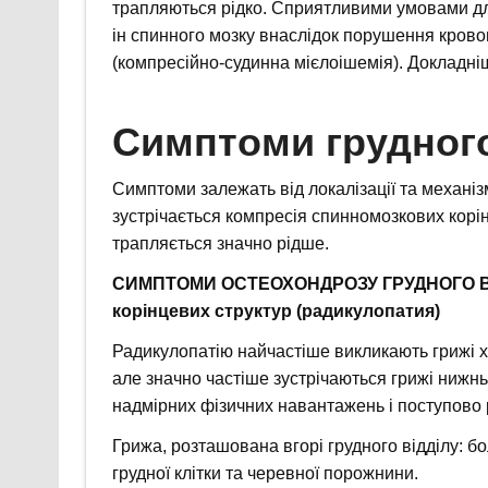
трапляються рідко. Сприятливими умовами для
ін спинного мозку внаслідок порушення крово
(компресійно-судинна мієлоішемія). Докладні
Симптоми грудног
Симптоми залежать від локалізації та механі
зустрічається компресія спинномозкових корі
трапляється значно рідше.
СИМПТОМИ ОСТЕОХОНДРОЗУ ГРУДНОГО ВІ
корінцевих структур (радикулопатия)
Радикулопатію найчастіше викликають грижі хр
але значно частіше зустрічаються грижі нижн
надмірних фізичних навантажень і поступово 
Грижа, розташована вгорі грудного відділу: бо
грудної клітки та черевної порожнини.