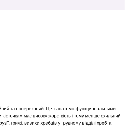
ийний та поперековий. Це з анатомо-функциональными
 кісточкам має високу жорсткість і тому менше схильний
узії, грижі, вивихи хребців у грудному відділі хребта