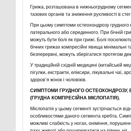
Грижа, розташована в нижньогрудному сегмент
тазових органів та зниження рухливості в стег
При цьому симптоми остеохондрозу грудного в
латерального або серединного. При бічній гриж
можуть бути болі як при грижі. Болі посилюють
бічних грижах компресійні явища мінімальні та
безперервні, можуть зберігатися протягом дек
У традиційній східній медицині (китайській ме
пігулки, екстракти, еліксири, лікувальні чаї, а
здоров’я жінок і чоловіків.
СИМПТОМИ ГРУДНОГО ОСТЕОХОНДРОЗУ, 
(ГРУДНА КОМПРЕСІЙНА МІЄЛОПАТІЯ).
Мієлопатія у цьому сегменті зустрічається в
особливостями даного сегмента хребта. Симп
можливі слабкість у ногах, оніміння, порушенн
паху, животі або поширюватися на рівень ніг.