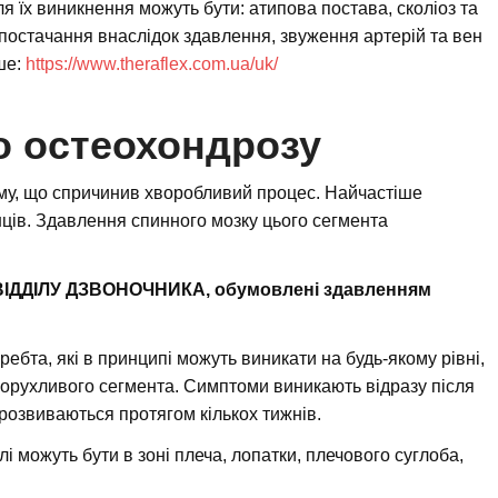
 їх виникнення можуть бути: атипова постава, сколіоз та
постачання внаслідок здавлення, звуження артерій та вен
ше:
https://www.theraflex.com.ua/uk/
о остеохондрозу
зму, що спричинив хворобливий процес. Найчастіше
нців. Здавлення спинного мозку цього сегмента
ДДІЛУ ДЗВОНОЧНИКА, обумовлені здавленням
ебта, які в принципі можуть виникати на будь-якому рівні,
ьорухливого сегмента. Симптоми виникають відразу після
розвиваються протягом кількох тижнів.
лі можуть бути в зоні плеча, лопатки, плечового суглоба,